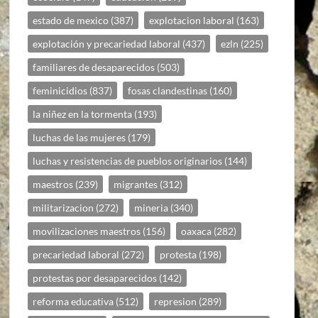
estado de mexico
(387)
explotacion laboral
(163)
explotación y precariedad laboral
(437)
ezln
(225)
familiares de desaparecidos
(503)
feminicidios
(837)
fosas clandestinas
(160)
la niñez en la tormenta
(193)
luchas de las mujeres
(179)
luchas y resistencias de pueblos originarios
(144)
maestros
(239)
migrantes
(312)
militarizacion
(272)
mineria
(340)
movilizaciones maestros
(156)
oaxaca
(282)
precariedad laboral
(272)
protesta
(198)
protestas por desaparecidos
(142)
reforma educativa
(512)
represion
(289)