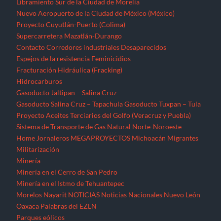
Sistema de Transporte de Gas Natural Norte-Noroeste
Home
Jornaleros
MEGAPROYECTOS
Michoacán
Migrantes
Militarización
Minería
Minería en el Cerro de San Pedro
Minería en el Istmo de Tehuantepec
Morelos
Nayarit
NOTICIAS
Noticias Nacionales
Nuevo León
Oaxaca
Palabras del EZLN
Parques eólicos
Corredor Eólico del Istmo de Tehuantepec
Parque Eólico Dzilam de Bravo (Yucatán)
Parques Eólicos en Baja California Norte
Proyecto de Propósitos Múltiples Xalapa
Proyecto Integral Morelos (PIM)
Proyectos Hídricos
Acueducto El Realito (SLP)
Acueducto Independencia (Sonora)
Acueducto Río San Pedro (Guerrero)
Hidroeléctrica La Parota (Guerrero)
Hidroeléctrica Las Cruces (Nayarit)