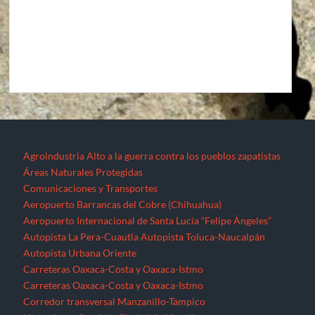
Comunicaciones y Transportes
Aeropuerto Barrancas del Cobre (Chihuahua)
Aeropuerto Internacional de Santa Lucía “Felipe Ángeles”
Autopista La Pera-Cuautla
Autopista Toluca-Naucalpán
Autopista Urbana Oriente
Carreteras Oaxaca-Costa y Oaxaca-Istmo
Carreteras Oaxaca-Costa y Oaxaca-Istmo
Corredor transversal Manzanillo-Tampico
Libramiento Sur de la Ciudad de Morelia
Nuevo Aeropuerto de la Ciudad de México (México)
Proyecto Cuyutlán-Puerto (Colima)
Supercarretera Mazatlán-Durango
Contacto
Corredores industriales
Desaparecidos
Espejos de la resistencia
Feminicidios
Fracturación Hidráulica (Fracking)
Hidrocarburos
Gasoducto Jaltipan – Salina Cruz
Gasoducto Salina Cruz – Tapachula
Gasoducto Tuxpan – Tula
Proyecto Aceites Terciarios del Golfo (Veracruz y Puebla)