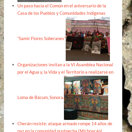
Un paso hacia el Común en el aniversario de la
Casa de los Pueblos y Comunidades Indígenas
“Samir Flores Soberanes”
Organizaciones invitan a la VI Asamblea Nacional
por el Agua y, la Vida y el Territorio a realizarse en
Loma de Bácum, Sonora.
Cherán resiste: ataque armado rompe 14 años de
paz en la comunidad purépecha (Michoacán)