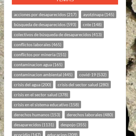
acciones por desaparecidos
(217)
ayotzinapa
(145)
búsqueda de desaparecidos
(593)
cnte
(148)
colectivos de búsqueda de desaparecidos
(413)
conflictos laborales
(465)
conflictos por mineria
(151)
contaminacion agua
(165)
contaminacion ambiental
(445)
covid-19
(532)
crisis del agua
(200)
crisis del sector salud
(280)
crisis en el sector salud
(378)
crisis en el sistema educativo
(158)
derechos humanos
(153)
derechos laborales
(480)
desaparecidos
(1131)
despojo
(355)
ecocidio
(147)
educacion
(209)