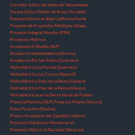
Hidroeléctrica Paso de la Reina (Oaxaca)
Hidroeléctrica Paso de la Reina (Oaxaca)
Hidroeléctricas en la Sierra Norte de Puebla
Presa La Maroma (SLP)
Presa Los Pilares (Sonora)
Presa Picachos (Sinaloa)
Presa y Acueducto del Zapotillo (Jalisco)
Proyecto Hidráulico Monterrey VI
Proyecto Hídrico el Naranjal (Veracruz)
Puebla
Querétaro
Quintana Roo
Recursos forestales
Extracción de maderas preciosas en Ostula (Michoacán)
San Luis Potosí
Seminario “El pensamiento crítico frente a la hidra
capitalista”
Sinaloa
Sonora
Tabasco
Tamaulipas
Tlaxcala
Tren Maya
Veracruz
Violencia contra periodistas
Yucatán
Zacatecas
Zonas de Desarrollo Económico y Social (ZODES) Ciudad de
México
¿Qué es un megaproyecto?