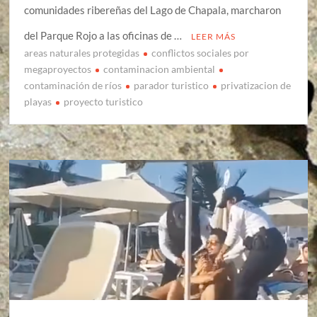
comunidades ribereñas del Lago de Chapala, marcharon
del Parque Rojo a las oficinas de …
LEER MÁS
areas naturales protegidas
conflictos sociales por
megaproyectos
contaminacion ambiental
contaminación de ríos
parador turistico
privatizacion de
playas
proyecto turistico