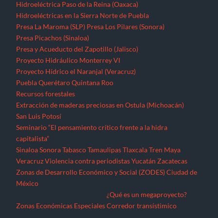
Hidroeléctrica Paso de la Reina (Oaxaca)
Hidroeléctricas en la Sierra Norte de Puebla
Presa La Maroma (SLP)
Presa Los Pilares (Sonora)
Presa Picachos (Sinaloa)
Presa y Acueducto del Zapotillo (Jalisco)
Proyecto Hidráulico Monterrey VI
Proyecto Hídrico el Naranjal (Veracruz)
Puebla
Querétaro
Quintana Roo
Recursos forestales
Extracción de maderas preciosas en Ostula (Michoacán)
San Luis Potosí
Seminario “El pensamiento crítico frente a la hidra
capitalista”
Sinaloa
Sonora
Tabasco
Tamaulipas
Tlaxcala
Tren Maya
Veracruz
Violencia contra periodistas
Yucatán
Zacatecas
Zonas de Desarrollo Económico y Social (ZODES) Ciudad de
México
¿Qué es un megaproyecto?
Zonas Económicas Especiales
Corredor transístimico