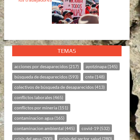
TEMAS
acciones por desaparecidos
(217)
ayotzinapa
(145)
búsqueda de desaparecidos
(593)
cnte
(148)
colectivos de búsqueda de desaparecidos
(413)
conflictos laborales
(465)
conflictos por mineria
(151)
contaminacion agua
(165)
contaminacion ambiental
(445)
covid-19
(532)
crisis del agua
(200)
crisis del sector salud
(280)