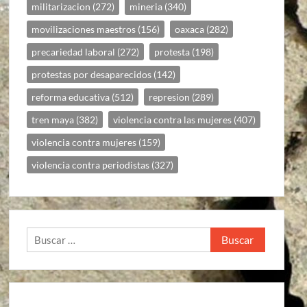
militarizacion
(272)
mineria
(340)
movilizaciones maestros
(156)
oaxaca
(282)
precariedad laboral
(272)
protesta
(198)
protestas por desaparecidos
(142)
reforma educativa
(512)
represion
(289)
tren maya
(382)
violencia contra las mujeres
(407)
violencia contra mujeres
(159)
violencia contra periodistas
(327)
Buscar: