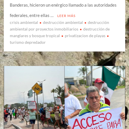
Banderas, hicieron un enérgico llamado a las autoridades
federales, entre ellas …
LEER MÁS
crisis ambiental
destrucción ambiental
destrucción
ambiental por proyectos inmobiliarios
destrucción de
manglares y bosque tropical
privatizacion de playas
turismo depredador