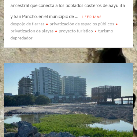
ancestral que conecta a los poblados costeros de Sayulita
y San Pancho, en el municipio de …
LEER MÁS
despojo de tierras
privatización de espacios públicos
privatizacion de playas
proyecto turistico
turismo
depredador