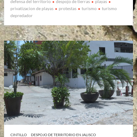
defensa del territorio
despojo de tierras
playas
privatizacion de playas
protestas
turismo
turismo
depredador
CINTILLO
DESPOJO DE TERRITORIO EN JALISCO