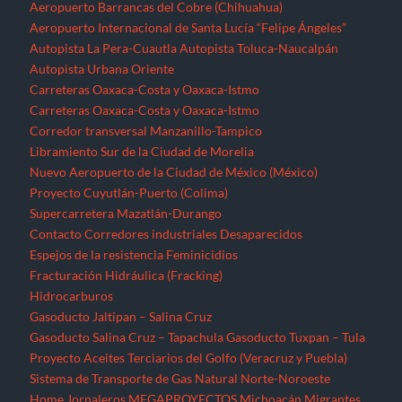
Aeropuerto Barrancas del Cobre (Chihuahua)
Aeropuerto Internacional de Santa Lucía “Felipe Ángeles”
Autopista La Pera-Cuautla
Autopista Toluca-Naucalpán
Autopista Urbana Oriente
Carreteras Oaxaca-Costa y Oaxaca-Istmo
Carreteras Oaxaca-Costa y Oaxaca-Istmo
Corredor transversal Manzanillo-Tampico
Libramiento Sur de la Ciudad de Morelia
Nuevo Aeropuerto de la Ciudad de México (México)
Proyecto Cuyutlán-Puerto (Colima)
Supercarretera Mazatlán-Durango
Contacto
Corredores industriales
Desaparecidos
Espejos de la resistencia
Feminicidios
Fracturación Hidráulica (Fracking)
Hidrocarburos
Gasoducto Jaltipan – Salina Cruz
Gasoducto Salina Cruz – Tapachula
Gasoducto Tuxpan – Tula
Proyecto Aceites Terciarios del Golfo (Veracruz y Puebla)
Sistema de Transporte de Gas Natural Norte-Noroeste
Home
Jornaleros
MEGAPROYECTOS
Michoacán
Migrantes