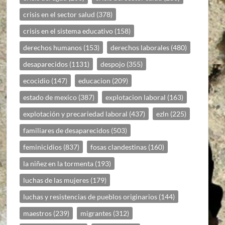
crisis en el sector salud
(378)
crisis en el sistema educativo
(158)
derechos humanos
(153)
derechos laborales
(480)
desaparecidos
(1131)
despojo
(355)
ecocidio
(147)
educacion
(209)
estado de mexico
(387)
explotacion laboral
(163)
explotación y precariedad laboral
(437)
ezln
(225)
familiares de desaparecidos
(503)
feminicidios
(837)
fosas clandestinas
(160)
la niñez en la tormenta
(193)
luchas de las mujeres
(179)
luchas y resistencias de pueblos originarios
(144)
maestros
(239)
migrantes
(312)