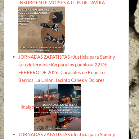
INSURGENTE MOISÉS A LUIS DE TAVIRA
JORNADAS ZAPATISTAS «Justicia para Samir y
autodeterminación para los pueblos». 22 DE
FEBRERO DE 2026, Caracoles de Roberto
Barrios, La Unión, Jacinto Canek y Dolores
Hidalgo
JORNADAS ZAPATISTAS «Justicia para Samir y