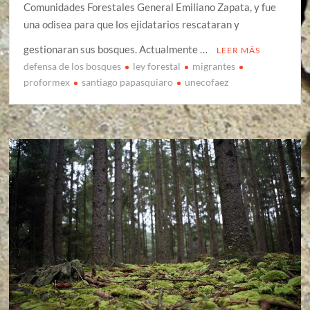
Comunidades Forestales General Emiliano Zapata, y fue
una odisea para que los ejidatarios rescataran y
gestionaran sus bosques. Actualmente …
LEER MÁS
defensa de los bosques
ley forestal
migrantes
proformex
santiago papasquiaro
unecofaez