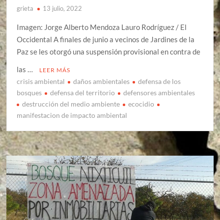
grieta
13 julio, 2022
Imagen: Jorge Alberto Mendoza Lauro Rodríguez / El
Occidental A finales de junio a vecinos de Jardines de la
Paz se les otorgó una suspensión provisional en contra de
las …
LEER MÁS
crisis ambiental
daños ambientales
defensa de los
bosques
defensa del territorio
defensores ambientales
destrucción del medio ambiente
ecocidio
manifestacion de impacto ambiental