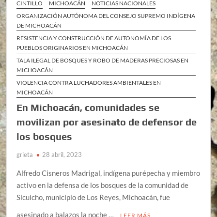
CINTILLO
MICHOACÁN
NOTICIAS NACIONALES
ORGANIZACIÓN AUTÓNOMA DEL CONSEJO SUPREMO INDÍGENA
DE MICHOACÁN
RESISTENCIA Y CONSTRUCCIÓN DE AUTONOMÍA DE LOS
PUEBLOS ORIGINARIOS EN MICHOACÁN
TALA ILEGAL DE BOSQUES Y ROBO DE MADERAS PRECIOSAS EN
MICHOACÁN
VIOLENCIA CONTRA LUCHADORES AMBIENTALES EN
MICHOACÁN
En Michoacán, comunidades se
movilizan por asesinato de defensor de
los bosques
grieta
28 abril, 2023
Alfredo Cisneros Madrigal, indígena purépecha y miembro
activo en la defensa de los bosques de la comunidad de
Sicuicho, municipio de Los Reyes, Michoacán, fue
asesinado a balazos la noche …
LEER MÁS