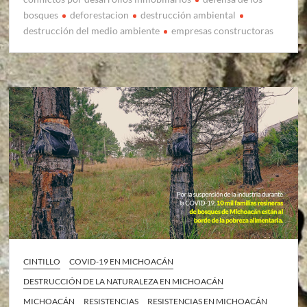
bosques
deforestacion
destrucción ambiental
destrucción del medio ambiente
empresas constructoras
CINTILLO
COVID-19 EN MICHOACÁN
DESTRUCCIÓN DE LA NATURALEZA EN MICHOACÁN
MICHOACÁN
RESISTENCIAS
RESISTENCIAS EN MICHOACÁN