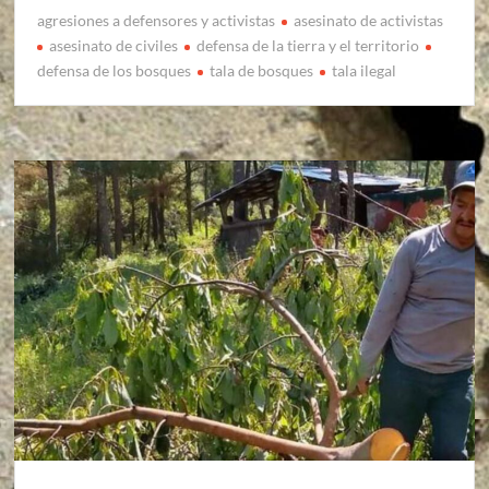
agresiones a defensores y activistas
asesinato de activistas
asesinato de civiles
defensa de la tierra y el territorio
defensa de los bosques
tala de bosques
tala ilegal