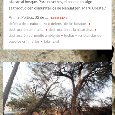
atacan al bosque. Para nosotros, el bosque es algo
sagrado”, dicen comunitarios de Nahuatzén. Maru Ureste /
Animal Poítico, 02 de …
LEER MÁS
defensa de la naturaleza
defensa de los bosques
destrucción ambiental
destrucción de la naturaleza
destrucción del medio ambiente
luchas y resistencias de
pueblos originarios
tala ilegal