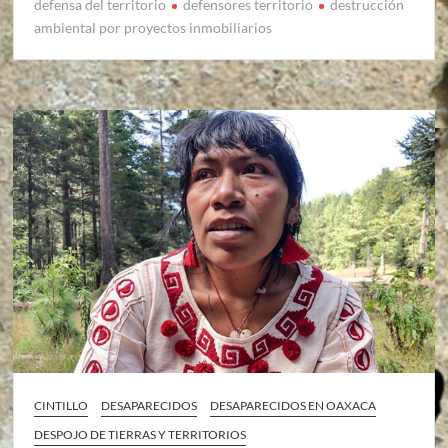
defensa del territorio
defensores territorio
destrucción
ambiental por proyectos inmobiliarios
CINTILLO
DESAPARECIDOS
DESAPARECIDOS EN OAXACA
DESPOJO DE TIERRAS Y TERRITORIOS