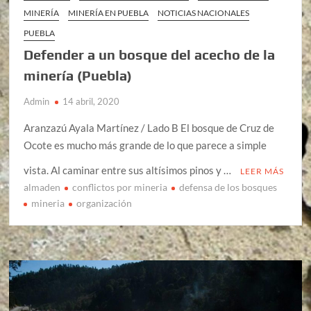
MINERÍA
MINERÍA EN PUEBLA
NOTICIAS NACIONALES
PUEBLA
Defender a un bosque del acecho de la
minería (Puebla)
Admin
14 abril, 2020
Aranzazú Ayala Martínez / Lado B El bosque de Cruz de
Ocote es mucho más grande de lo que parece a simple
vista. Al caminar entre sus altísimos pinos y …
LEER MÁS
almaden
conflictos por mineria
defensa de los bosques
mineria
organización