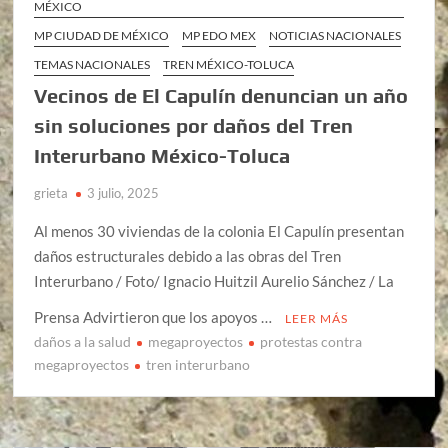
MÉXICO
MP CIUDAD DE MÉXICO
MP EDO MEX
NOTICIAS NACIONALES
TEMAS NACIONALES
TREN MÉXICO-TOLUCA
Vecinos de El Capulín denuncian un año
sin soluciones por daños del Tren
Interurbano México-Toluca
grieta
3 julio, 2025
Al menos 30 viviendas de la colonia El Capulín presentan
daños estructurales debido a las obras del Tren
Interurbano / Foto/ Ignacio Huitzil Aurelio Sánchez / La
Prensa Advirtieron que los apoyos …
LEER MÁS
daños a la salud
megaproyectos
protestas contra
megaproyectos
tren interurbano