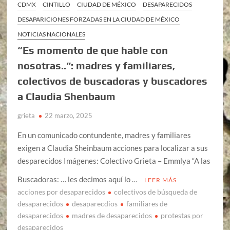
CDMX
CINTILLO
CIUDAD DE MÉXICO
DESAPARECIDOS
DESAPARICIONES FORZADAS EN LA CIUDAD DE MÉXICO
NOTICIAS NACIONALES
“Es momento de que hable con
nosotras..”: madres y familiares,
colectivos de buscadoras y buscadores
a Claudia Shenbaum
grieta
22 marzo, 2025
En un comunicado contundente, madres y familiares
exigen a Claudia Sheinbaum acciones para localizar a sus
desparecidos Imágenes: Colectivo Grieta – Emmlya “A las
Buscadoras: … les decimos aquí lo …
LEER MÁS
acciones por desaparecidos
colectivos de búsqueda de
desaparecidos
desaparecdios
familiares de
desaparecidos
madres de desaparecidos
protestas por
desaparecidos