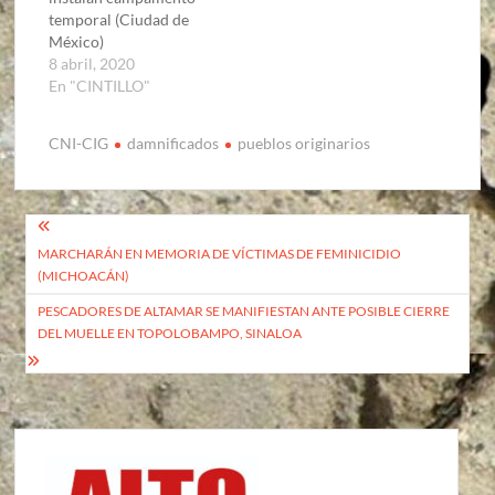
temporal (Ciudad de
México)
8 abril, 2020
En "CINTILLO"
CNI-CIG
damnificados
pueblos originarios
Navegación
MARCHARÁN EN MEMORIA DE VÍCTIMAS DE FEMINICIDIO
de
(MICHOACÁN)
entradas
PESCADORES DE ALTAMAR SE MANIFIESTAN ANTE POSIBLE CIERRE
DEL MUELLE EN TOPOLOBAMPO, SINALOA