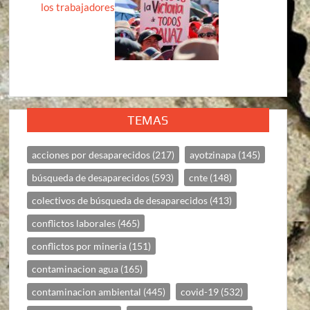
los trabajadores
TEMAS
acciones por desaparecidos
(217)
ayotzinapa
(145)
búsqueda de desaparecidos
(593)
cnte
(148)
colectivos de búsqueda de desaparecidos
(413)
conflictos laborales
(465)
conflictos por mineria
(151)
contaminacion agua
(165)
contaminacion ambiental
(445)
covid-19
(532)