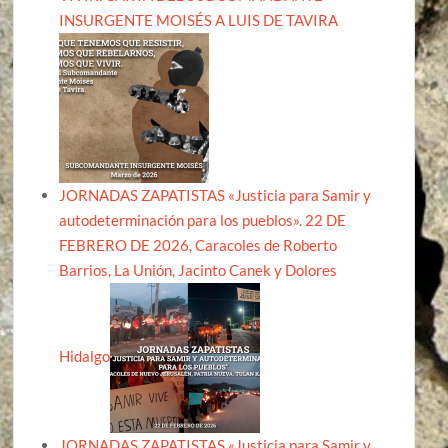
INSURGENTE MOISÉS A LUIS DE TAVIRA
JORNADAS ZAPATISTAS «Justicia para Samir y
autodeterminación para los pueblos». 22 DE
FEBRERO DE 2026, Caracoles de Roberto
Barrios, La Unión, Jacinto Canek y Dolores
Hidalgo
JORNADAS ZAPATISTAS «Justicia para Samir y