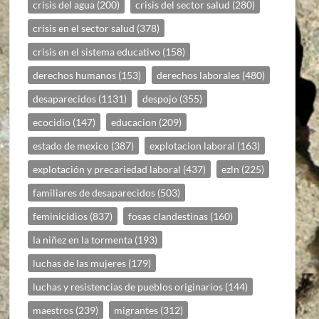
crisis del agua
(200)
crisis del sector salud
(280)
crisis en el sector salud
(378)
crisis en el sistema educativo
(158)
derechos humanos
(153)
derechos laborales
(480)
desaparecidos
(1131)
despojo
(355)
ecocidio
(147)
educacion
(209)
estado de mexico
(387)
explotacion laboral
(163)
explotación y precariedad laboral
(437)
ezln
(225)
familiares de desaparecidos
(503)
feminicidios
(837)
fosas clandestinas
(160)
la niñez en la tormenta
(193)
luchas de las mujeres
(179)
luchas y resistencias de pueblos originarios
(144)
maestros
(239)
migrantes
(312)