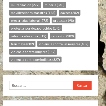
militarizacion
(272)
mineria
(340)
movilizaciones maestros
(156)
oaxaca
(282)
precariedad laboral
(272)
protesta
(198)
protestas por desaparecidos
(142)
reforma educativa
(512)
represion
(289)
tren maya
(382)
violencia contra las mujeres
(407)
violencia contra mujeres
(159)
violencia contra periodistas
(327)
Buscar: