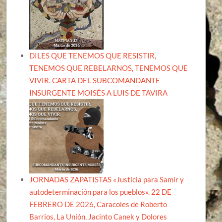
DILES QUE TENEMOS QUE RESISTIR,
TENEMOS QUE REBELARNOS, TENEMOS QUE
VIVIR. CARTA DEL SUBCOMANDANTE
INSURGENTE MOISÉS A LUIS DE TAVIRA
JORNADAS ZAPATISTAS «Justicia para Samir y
autodeterminación para los pueblos». 22 DE
FEBRERO DE 2026, Caracoles de Roberto
Barrios, La Unión, Jacinto Canek y Dolores