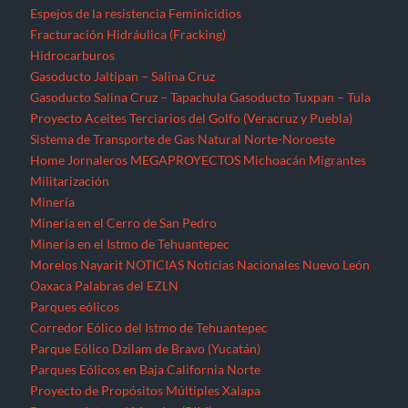
Espejos de la resistencia
Feminicidios
Fracturación Hidráulica (Fracking)
Hidrocarburos
Gasoducto Jaltipan – Salina Cruz
Gasoducto Salina Cruz – Tapachula
Gasoducto Tuxpan – Tula
Proyecto Aceites Terciarios del Golfo (Veracruz y Puebla)
Sistema de Transporte de Gas Natural Norte-Noroeste
Home
Jornaleros
MEGAPROYECTOS
Michoacán
Migrantes
Militarización
Minería
Minería en el Cerro de San Pedro
Minería en el Istmo de Tehuantepec
Morelos
Nayarit
NOTICIAS
Noticias Nacionales
Nuevo León
Oaxaca
Palabras del EZLN
Parques eólicos
Corredor Eólico del Istmo de Tehuantepec
Parque Eólico Dzilam de Bravo (Yucatán)
Parques Eólicos en Baja California Norte
Proyecto de Propósitos Múltiples Xalapa