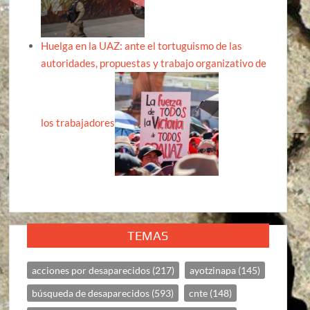
Huelga en la UAZ: ante el tortuguismo de las
autoridades, propuestas y trabajo organizativo de
los trabajadores
TEMAS
acciones por desaparecidos
(217)
ayotzinapa
(145)
búsqueda de desaparecidos
(593)
cnte
(148)