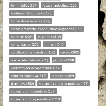
feminicidios
(837)
fosas clandestinas
(160)
la niñez en la tormenta
(193)
luchas de las mujeres
(179)
luchas y resistencias de pueblos originarios
(144)
maestros
(239)
migrantes
(312)
militarizacion
(272)
mineria
(340)
movilizaciones maestros
(156)
oaxaca
(282)
precariedad laboral
(272)
protesta
(198)
protestas por desaparecidos
(142)
reforma educativa
(512)
represion
(289)
tren maya
(382)
violencia contra las mujeres
(407)
violencia contra mujeres
(159)
violencia contra periodistas
(327)