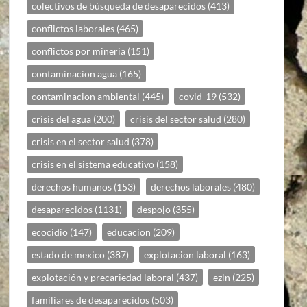
colectivos de búsqueda de desaparecidos
(413)
conflictos laborales
(465)
conflictos por mineria
(151)
contaminacion agua
(165)
contaminacion ambiental
(445)
covid-19
(532)
crisis del agua
(200)
crisis del sector salud
(280)
crisis en el sector salud
(378)
crisis en el sistema educativo
(158)
derechos humanos
(153)
derechos laborales
(480)
desaparecidos
(1131)
despojo
(355)
ecocidio
(147)
educacion
(209)
estado de mexico
(387)
explotacion laboral
(163)
explotación y precariedad laboral
(437)
ezln
(225)
familiares de desaparecidos
(503)