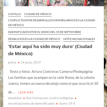
CINTILLO
CIUDAD DE MÉXICO
CONFLICTOS POR DESARROLLOS INMOBILIARIOS EN LA CIUDAD
DE MÉXICO
DAMNIFICADOS POR EL SISMO DEL 19 DE SEPTIEMBRE
DESALOJOS EN LA CIUDAD DE MÉXICO
NOTICIAS NACIONALES
‘Estar aquí ha sido muy duro’ (Ciudad
de México)
grieta
16 junio, 2019
Texto y fotos: Arturo Contreras Camero/Piedepágina
Las familias que acampan en la calle Roma, de la colonia
Juárez, temen un nuevo desalojo como el que ocurrió el 30
de …
LEER MÁS
desalojos
discriminacion contra indigenas
movilizaciones de damnificados
sismo 19-S