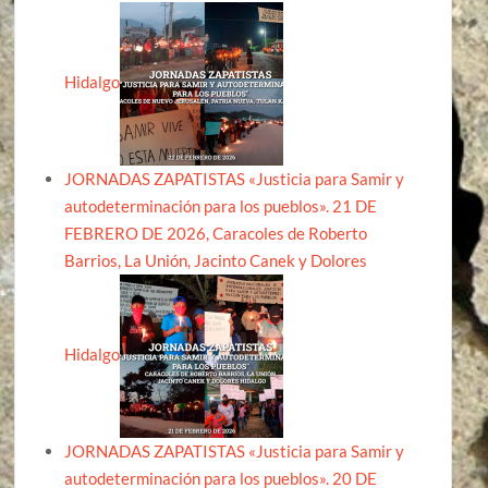
Hidalgo
JORNADAS ZAPATISTAS «Justicia para Samir y
autodeterminación para los pueblos». 21 DE
FEBRERO DE 2026, Caracoles de Roberto
Barrios, La Unión, Jacinto Canek y Dolores
Hidalgo
JORNADAS ZAPATISTAS «Justicia para Samir y
autodeterminación para los pueblos». 20 DE