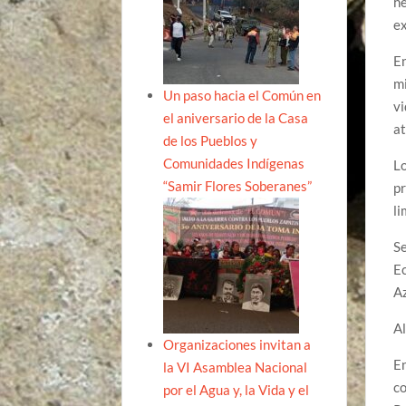
he
e
En
mi
Un paso hacia el Común en
vi
el aniversario de la Casa
at
de los Pueblos y
Comunidades Indígenas
Lo
“Samir Flores Soberanes”
pr
li
Se
Ec
Az
Al
Organizaciones invitan a
En
la VI Asamblea Nacional
co
por el Agua y, la Vida y el