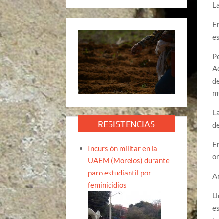
L
En
es
Pe
Ac
de
mu
La
RESISTENCIAS
de
En
Incursión militar en la
or
UAEM (Morelos) durante
paro estudiantil por
A
feminicidios
Un
es