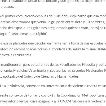
chos, tratando de juntar cada detalle y que quienes participaron en 
xpresado.
 el primer comunicado después del 5 de abril, explicaron que esa ma
entras observamos que venía un grupo de entre siete y 10 hombres, 
drios del espacio. Les gritamos preguntando quiénes eran, [pero] no r
aque: “pasó demasiado rápido”.
s nueve planteles que decidieron mantener la toma de sus escuelas,
otección recomendadas por las autoridades de salud, la misma UNAM 
mpieza a estudiantes.
 mantienen en paro estudiantes de las Facultades de Filosofía y Letras
onomía, Medicina Veterinaria y Zootecnia, las Escuelas Nacionales Pr
capotzalco del Colegio de Ciencias y Humanidades.
to a la violencia, convocan en conversatorio de violencia contra es
 este contexto de tomas y covid–19, la Coordinación Metropolitana A
nversatorio virtual cuya exigencia a la UNAM fue cese a la violencia 