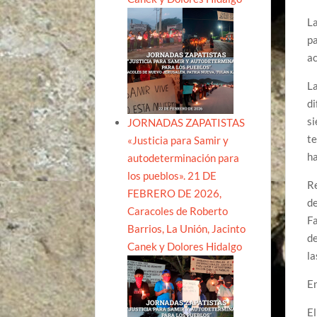
La
pa
ac
La
di
si
JORNADAS ZAPATISTAS
te
«Justicia para Samir y
ha
autodeterminación para
los pueblos». 21 DE
Re
FEBRERO DE 2026,
de
Caracoles de Roberto
Fa
Barrios, La Unión, Jacinto
de
Canek y Dolores Hidalgo
la
En
El