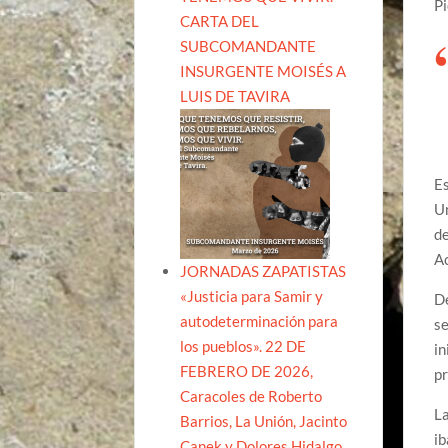
Pi
CARTA DEL
SUBCOMANDANTE
INSURGENTE MOISÉS A
LUIS DE TAVIRA
Es
U
de
Ac
JORNADAS ZAPATISTAS
«Justicia para Samir y
De
autodeterminación para
se
los pueblos». 22 DE
in
FEBRERO DE 2026,
pr
Caracoles de Roberto
La
Barrios, La Unión, Jacinto
ib
Canek y Dolores Hidalgo