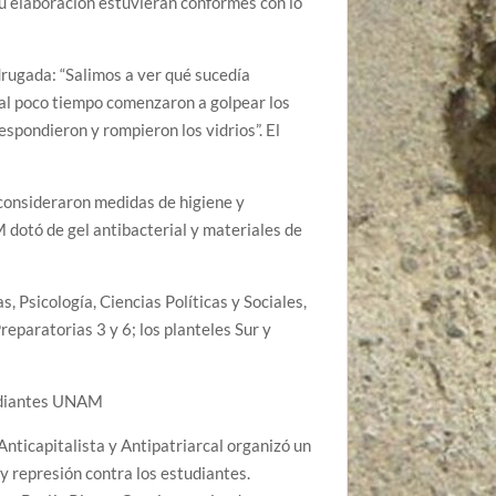
su elaboración estuvieran conformes con lo
drugada: “Salimos a ver qué sucedía
al poco tiempo comenzaron a golpear los
espondieron y rompieron los vidrios”. El
 consideraron medidas de higiene y
dotó de gel antibacterial y materiales de
, Psicología, Ciencias Políticas y Sociales,
eparatorias 3 y 6; los planteles Sur y
tudiantes UNAM
nticapitalista y Antipatriarcal organizó un
y represión contra los estudiantes.