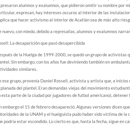
presaron alumnos y exalumnos, que pidieron omitir su nombre por mie
rticular, expresan, hay intereses oscuros al interior de las instalac
plica que hacer activismo al interior de Acatlán sea de más alto ries
 nuevo, con miedo, debido a represalias, alumnos y exalumnos narran 
sell: La desaparición que pasó desapercibida
spués de la Huelga de 1999-2000, se quedó un grupo de activistas q
antel. Sin embargo, con los años fue deviniendo también en ambulant
tividades similares.
 ese grupo, provenía Daniel Rossell, activista y artista que, a inicios
planada del plantel. Eran demandas viejas del movimiento estudianti
 esta parte de la ciudad por jugadores de futbol americano), detener l
n embargo el 15 de febrero desapareció. Algunas versiones dicen que
toridades de la UNAM y el huelguista pudo haber sido víctima de la c
e podría estar escondido. Lo cierto es que, hasta la fecha, sigue en c