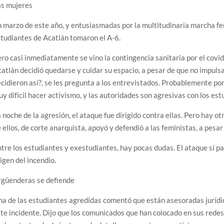
as mujeres
 marzo de este año, y entusiasmadas por la multitudinaria marcha fe
tudiantes de Acatlán tomaron el A-6.
ro casi inmediatamente se vino la contingencia sanitaria por el covid-
atlán decidió quedarse y cuidar su espacio, a pesar de que no impulsa
cidieron así?, se les pregunta a los entrevistados. Probablemente po
y difícil hacer activismo, y las autoridades son agresivas con los es
 noche de la agresión, el ataque fue dirigido contra ellas. Pero hay o
 ellos, de corte anarquista, apoyó y defendió a las feministas, a pesa
tre los estudiantes y exestudiantes, hay pocas dudas. El ataque sí p
igen del incendio.
rgüenderas se defiende
a de las estudiantes agredidas comentó que están asesoradas juríd
te incidente. Dijo que los comunicados que han colocado en sus redes