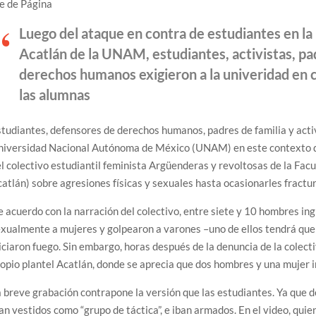
e de Página
Luego del ataque en contra de estudiantes en la
Acatlán de la UNAM, estudiantes, activistas, pa
derechos humanos exigieron a la univeridad en ce
las alumnas
tudiantes, defensores de derechos humanos, padres de familia y activi
niversidad Nacional Autónoma de México (UNAM) en este contexto de
l colectivo estudiantil feminista Argüenderas y revoltosas de la Fac
atlán) sobre agresiones físicas y sexuales hasta ocasionarles fractur
 acuerdo con la narración del colectivo, entre siete y 10 hombres in
xualmente a mujeres y golpearon a varones –uno de ellos tendrá que
iciaron fuego. Sin embargo, horas después de la denuncia de la colecti
opio plantel Acatlán, donde se aprecia que dos hombres y una mujer in
 breve grabación contrapone la versión que las estudiantes. Ya que d
an vestidos como “grupo de táctica”, e iban armados. En el video, quie