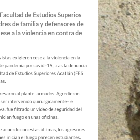
 Facultad de Estudios Superios
dres de familia y defensores de
se a la violencia en contra de
stas exigieron cese a la violencia en la
 pandemia por covid–19, tras la denuncia
ultad de Estudios Superiores Acatlán (FES
as.
gresaron al plantel armados. Agredieron
 ser intervenido quirúrgicamente– e
va, fue filtrado un video de seguridad del
ician fuego en unas oficinas.
e acuerdo con estas últimas, los agresores
nes inician el fuego parecen estudiantes.