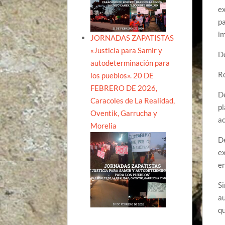
ex
pa
im
JORNADAS ZAPATISTAS
«Justicia para Samir y
De
autodeterminación para
Ro
los pueblos». 20 DE
FEBRERO DE 2026,
De
Caracoles de La Realidad,
pl
Oventik, Garrucha y
ac
Morelia
De
ex
en
Si
au
qu