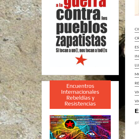
CI
CR
E
IN
LU
MO
RE
Encuentros
Internacionales
VI
Rebeldías y
VI
Resistencias
E
gr