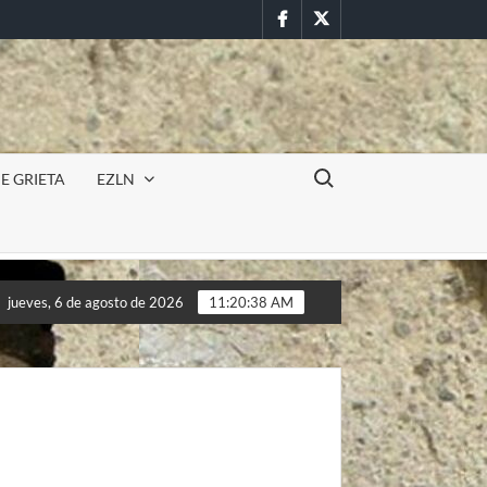
Facebook
Twitter
Buscar:
E GRIETA
EZLN
RA
Incursión militar en la UAEM (Morelos) durante paro e
jueves, 6 de agosto de 2026
11:20:40 AM
RA
Incursión militar en la UAEM (Morelos) durante paro e