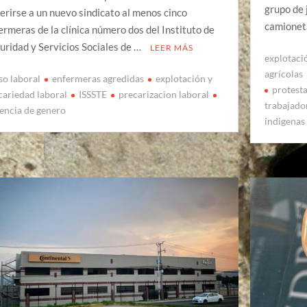
grupo de 
erirse a un nuevo sindicato al menos cinco
camioneta
ermeras de la clínica número dos del Instituto de
uridad y Servicios Sociales de …
LEER MÁS
explotaci
agrícolas
so laboral
enfermeras agredidas
explotación y
protest
cariedad laboral
ISSSTE
precarizacion laboral
trabajado
lencia de genero
indigenas