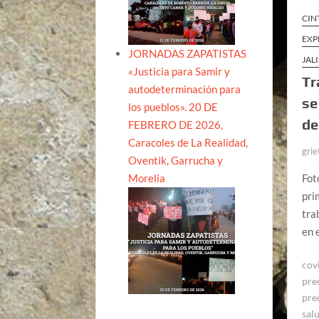
CIN
EXP
JORNADAS ZAPATISTAS
JAL
«Justicia para Samir y
Tr
autodeterminación para
se
los pueblos». 20 DE
de
FEBRERO DE 2026,
Caracoles de La Realidad,
grie
Oventik, Garrucha y
Morelia
Fot
pri
tra
en 
cov
pre
pre
sal