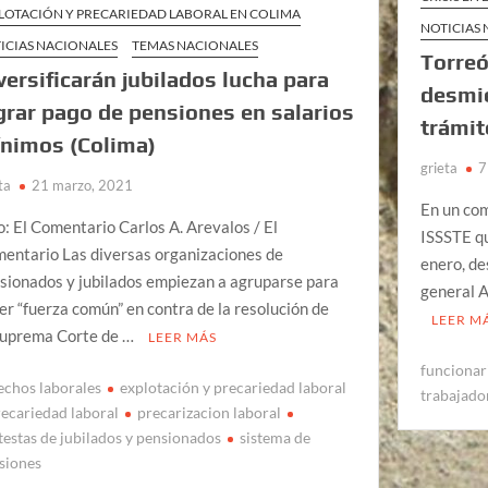
LOTACIÓN Y PRECARIEDAD LABORAL EN COLIMA
NOTICIAS
ICIAS NACIONALES
TEMAS NACIONALES
Torreó
versificarán jubilados lucha para
desmie
grar pago de pensiones en salarios
trámit
nimos (Colima)
grieta
7
ta
21 marzo, 2021
En un com
o: El Comentario Carlos A. Arevalos / El
ISSSTE qu
entario Las diversas organizaciones de
enero, de
sionados y jubilados empiezan a agruparse para
general A
er “fuerza común” en contra de la resolución de
LEER M
Suprema Corte de …
LEER MÁS
funcionar
echos laborales
explotación y precariedad laboral
trabajador
recariedad laboral
precarizacion laboral
testas de jubilados y pensionados
sistema de
siones