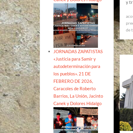
y t
aco
pre
de 
JORNADAS ZAPATISTAS
«Justicia para Samir y
autodeterminación para
los pueblos». 21 DE
FEBRERO DE 2026,
Caracoles de Roberto
Barrios, La Unión, Jacinto
Canek y Dolores Hidalgo