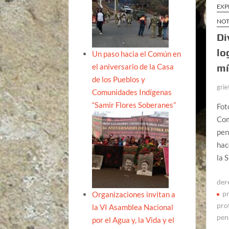
EXP
NOT
Di
lo
Un paso hacia el Común en
el aniversario de la Casa
mí
de los Pueblos y
grie
Comunidades Indígenas
“Samir Flores Soberanes”
Fot
Com
pen
hac
la 
der
p
Organizaciones invitan a
pro
la VI Asamblea Nacional
pen
por el Agua y, la Vida y el