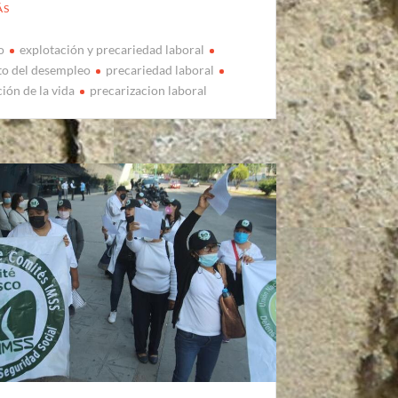
ÁS
o
explotación y precariedad laboral
o del desempleo
precariedad laboral
ión de la vida
precarizacion laboral