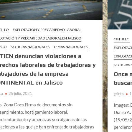
TILLO
EXPLOTACIÓN Y PRECARIEDAD LABORAL
LOTACIÓN Y PRECARIEDAD LABORAL EN JALISCO
CINTILLO
ISCO
NOTICIAS NACIONALES
TEMAS NACIONALES
EXPLOTAC
TIEN denuncian violaciones a
EXPLOTAC
rechos laborales de trabajadoras y
NOTICIAS
abajadores de la empresa
Once 
NTINENTAL en Jalisco
buscan
ta
25 julio, 2021
grieta
1
o: Zona Docs Firma de documentos sin
Imagen: D
sentimiento, hostigamiento laboral,
Diario A
drentamiento y amenazas son algunas de las
(19/05/20
uaciones a las que se han enfrentado trabajadoras
perdieron