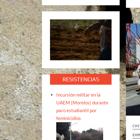
RESISTENCIAS
Incursión militar en la
UAEM (Morelos) durante
paro estudiantil por
feminicidios
CIN
EXP