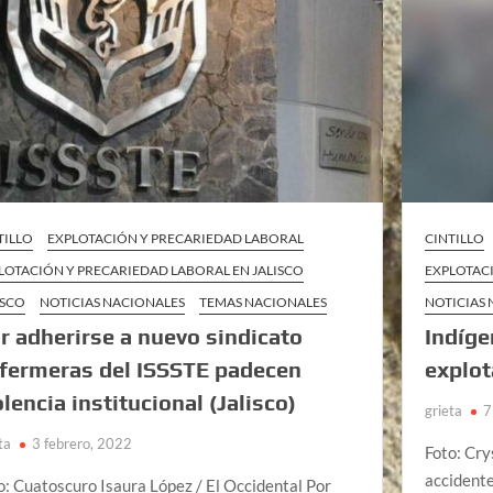
TILLO
EXPLOTACIÓN Y PRECARIEDAD LABORAL
CINTILLO
LOTACIÓN Y PRECARIEDAD LABORAL EN JALISCO
EXPLOTAC
ISCO
NOTICIAS NACIONALES
TEMAS NACIONALES
NOTICIAS
r adherirse a nuevo sindicato
Indíge
fermeras del ISSSTE padecen
explot
olencia institucional (Jalisco)
grieta
7
ta
3 febrero, 2022
Foto: Cry
accidente
o: Cuatoscuro Isaura López / El Occidental Por