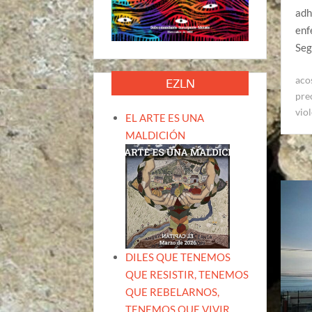
adh
enf
Seg
aco
EZLN
pre
vio
EL ARTE ES UNA
MALDICIÓN
DILES QUE TENEMOS
QUE RESISTIR, TENEMOS
QUE REBELARNOS,
TENEMOS QUE VIVIR.