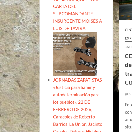
CARTA DEL
SUBCOMANDANTE
INSURGENTE MOISÉS A
LUIS DE TAVIRA
CIN
EXP
JAL
CE
de
tr
JORNADAS ZAPATISTAS
CO
«Justicia para Samir y
grie
autodeterminación para
los pueblos». 22 DE
Fot
FEBRERO DE 2026,
con
Caracoles de Roberto
ame
Barrios, La Unión, Jacinto
sit
Canek y Dolores Hidalgo