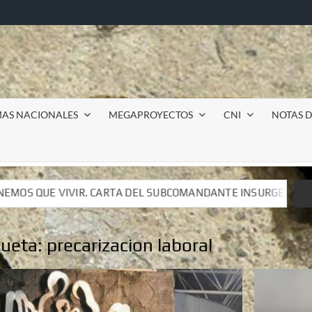
MAS NACIONALES
MEGAPROYECTOS
CNI
NOTAS D
SUBCOMANDANTE INSURGENTE MOISÉS A LUIS DE TAVIRA
SUBCOMANDANTE INSURGENTE MOISÉS A LUIS DE TAVIRA
queta:
precarizacion laboral