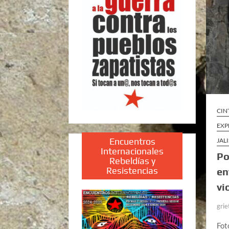
CIN
EXP
Encuentros
JAL
Internacionales
Po
Rebeldías y
Resistencias
en
vi
grie
Fot