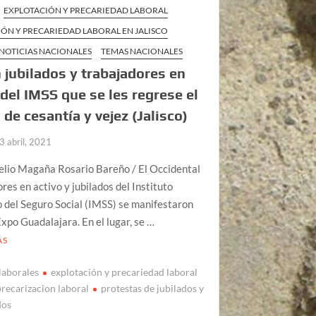
EXPLOTACIÓN Y PRECARIEDAD LABORAL
ÓN Y PRECARIEDAD LABORAL EN JALISCO
NOTICIAS NACIONALES
TEMAS NACIONALES
 jubilados y trabajadores en
 del IMSS que se les regrese el
 de cesantía y vejez (Jalisco)
3 abril, 2021
elio Magaña Rosario Bareño / El Occidental
res en activo y jubilados del Instituto
 del Seguro Social (IMSS) se manifestaron
Expo Guadalajara. En el lugar, se …
ÁS
laborales
explotación y precariedad laboral
precarizacion laboral
protestas de jubilados y
dos