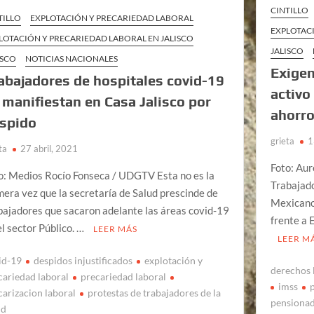
CINTILLO
TILLO
EXPLOTACIÓN Y PRECARIEDAD LABORAL
EXPLOTACI
LOTACIÓN Y PRECARIEDAD LABORAL EN JALISCO
JALISCO
ISCO
NOTICIAS NACIONALES
Exigen
abajadores de hospitales covid-19
activo
 manifiestan en Casa Jalisco por
ahorro
spido
grieta
1
ta
27 abril, 2021
Foto: Aur
o: Medios Rocío Fonseca / UDGTV Esta no es la
Trabajado
mera vez que la secretaría de Salud prescinde de
Mexicano
bajadores que sacaron adelante las áreas covid-19
frente a 
el sector Público. …
LEER MÁS
LEER M
id-19
despidos injustificados
explotación y
derechos 
cariedad laboral
precariedad laboral
imss
carizacion laboral
protestas de trabajadores de la
pensiona
ud