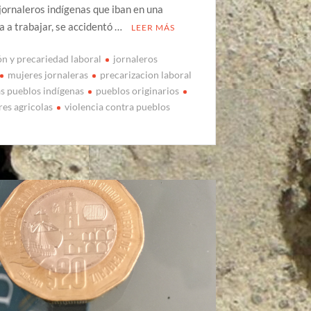
jornaleros indígenas que iban en una
 a trabajar, se accidentó …
LEER MÁS
ón y precariedad laboral
jornaleros
mujeres jornaleras
precarizacion laboral
as pueblos indígenas
pueblos originarios
res agricolas
violencia contra pueblos