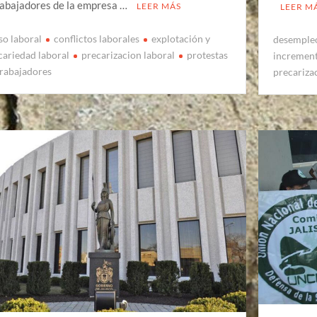
rabajadores de la empresa …
LEER MÁS
LEER M
so laboral
conflictos laborales
explotación y
desemple
cariedad laboral
precarizacion laboral
protestas
increment
trabajadores
precarizac