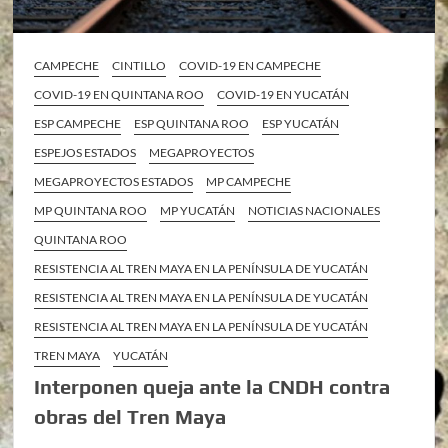
CAMPECHE
CINTILLO
COVID-19 EN CAMPECHE
COVID-19 EN QUINTANA ROO
COVID-19 EN YUCATÁN
ESP CAMPECHE
ESP QUINTANA ROO
ESP YUCATÁN
ESPEJOS ESTADOS
MEGAPROYECTOS
MEGAPROYECTOS ESTADOS
MP CAMPECHE
MP QUINTANA ROO
MP YUCATÁN
NOTICIAS NACIONALES
QUINTANA ROO
RESISTENCIA AL TREN MAYA EN LA PENÍNSULA DE YUCATÁN
RESISTENCIA AL TREN MAYA EN LA PENÍNSULA DE YUCATÁN
RESISTENCIA AL TREN MAYA EN LA PENÍNSULA DE YUCATÁN
TREN MAYA
YUCATÁN
Interponen queja ante la CNDH contra
obras del Tren Maya