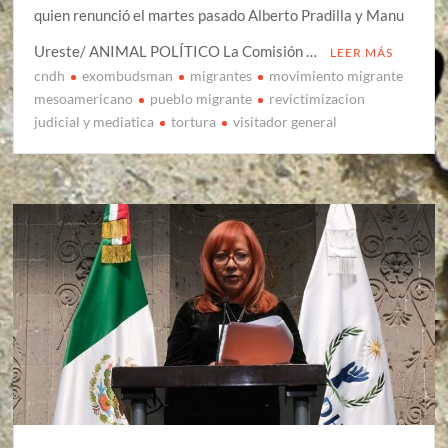
quien renunció el martes pasado Alberto Pradilla y Manu
Ureste/ ANIMAL POLÍTICO La Comisión …
LEER MÁS
cndh
exombudsman
migrantes
movimiento migrante
mesoamericano
pueblo migrante
revictimizacion
judicial y mediatica
tortura
visitador general