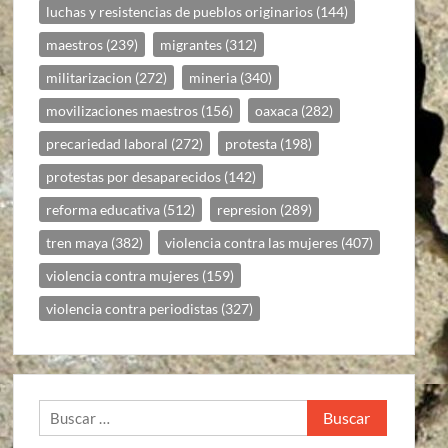
luchas y resistencias de pueblos originarios
(144)
maestros
(239)
migrantes
(312)
militarizacion
(272)
mineria
(340)
movilizaciones maestros
(156)
oaxaca
(282)
precariedad laboral
(272)
protesta
(198)
protestas por desaparecidos
(142)
reforma educativa
(512)
represion
(289)
tren maya
(382)
violencia contra las mujeres
(407)
violencia contra mujeres
(159)
violencia contra periodistas
(327)
Buscar: