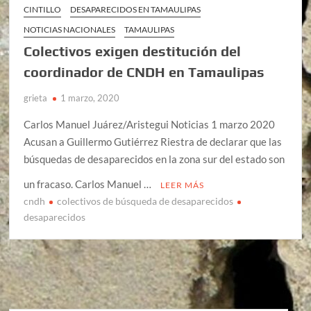
CINTILLO
DESAPARECIDOS EN TAMAULIPAS
NOTICIAS NACIONALES
TAMAULIPAS
Colectivos exigen destitución del
coordinador de CNDH en Tamaulipas
grieta
1 marzo, 2020
Carlos Manuel Juárez/Aristegui Noticias 1 marzo 2020
Acusan a Guillermo Gutiérrez Riestra de declarar que las
búsquedas de desaparecidos en la zona sur del estado son
un fracaso. Carlos Manuel …
LEER MÁS
cndh
colectivos de búsqueda de desaparecidos
desaparecidos