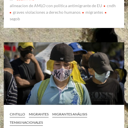
alineacion de AMLO con politica antimigrante de EU
cndh
graves violaciones a derecho humanos
migrantes
segob
CINTILLO
MIGRANTES
MIGRANTES ANÁLISIS
TEMAS NACIONALES