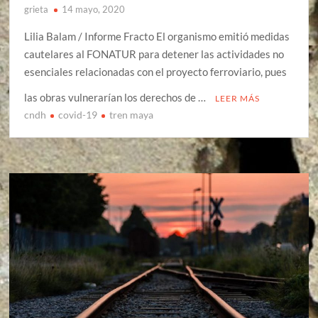
grieta
14 mayo, 2020
Lilia Balam / Informe Fracto El organismo emitió medidas
cautelares al FONATUR para detener las actividades no
esenciales relacionadas con el proyecto ferroviario, pues
las obras vulnerarían los derechos de …
LEER MÁS
cndh
covid-19
tren maya