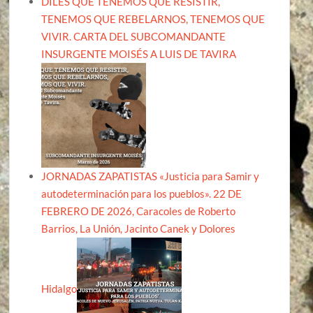
DILES QUE TENEMOS QUE RESISTIR,
TENEMOS QUE REBELARNOS, TENEMOS QUE
VIVIR. CARTA DEL SUBCOMANDANTE
INSURGENTE MOISÉS A LUIS DE TAVIRA
JORNADAS ZAPATISTAS «Justicia para Samir y
autodeterminación para los pueblos». 22 DE
FEBRERO DE 2026, Caracoles de Roberto
Barrios, La Unión, Jacinto Canek y Dolores
Hidalgo