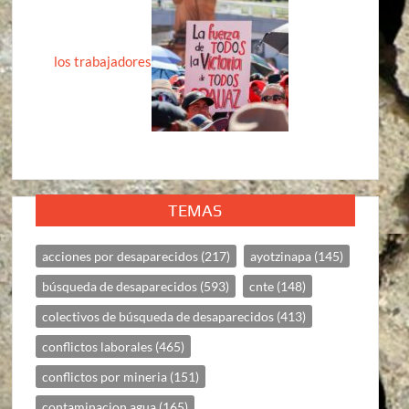
los trabajadores
TEMAS
acciones por desaparecidos
(217)
ayotzinapa
(145)
búsqueda de desaparecidos
(593)
cnte
(148)
colectivos de búsqueda de desaparecidos
(413)
conflictos laborales
(465)
conflictos por mineria
(151)
contaminacion agua
(165)