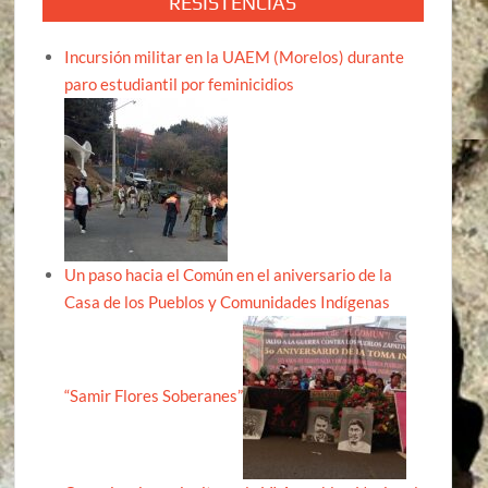
RESISTENCIAS
Incursión militar en la UAEM (Morelos) durante
paro estudiantil por feminicidios
Un paso hacia el Común en el aniversario de la
Casa de los Pueblos y Comunidades Indígenas
“Samir Flores Soberanes”