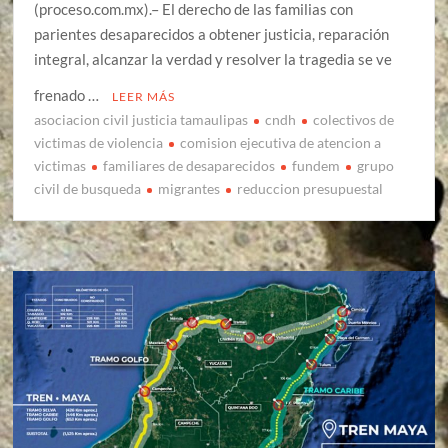
(proceso.com.mx).– El derecho de las familias con
parientes desaparecidos a obtener justicia, reparación
integral, alcanzar la verdad y resolver la tragedia se ve
frenado …
LEER MÁS
asociacion civil justicia tamaulipas
cndh
colectivos de
victimas de violencia
comision ejecutiva de atencion a
victimas
familiares de desaparecidos
fundem
grupo
civil de busqueda
migrantes
reduccion presupuestal