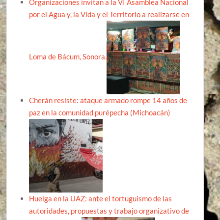
Organizaciones invitan a la VI Asamblea Nacional
por el Agua y, la Vida y el Territorio a realizarse en
Loma de Bácum, Sonora.
Cherán resiste: ataque armado rompe 14 años de
paz en la comunidad purépecha (Michoacán)
Huelga en la UAZ: ante el tortuguismo de las
autoridades, propuestas y trabajo organizativo de