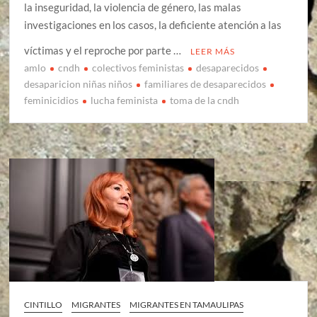
la inseguridad, la violencia de género, las malas
investigaciones en los casos, la deficiente atención a las
víctimas y el reproche por parte …
LEER MÁS
amlo
cndh
colectivos feministas
desaparecidos
desaparicion niñas niños
familiares de desaparecidos
feminicidios
lucha feminista
toma de la cndh
CINTILLO
MIGRANTES
MIGRANTES EN TAMAULIPAS