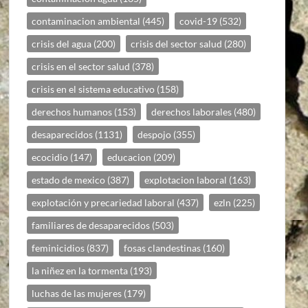
contaminacion ambiental
(445)
covid-19
(532)
crisis del agua
(200)
crisis del sector salud
(280)
crisis en el sector salud
(378)
crisis en el sistema educativo
(158)
derechos humanos
(153)
derechos laborales
(480)
desaparecidos
(1131)
despojo
(355)
ecocidio
(147)
educacion
(209)
estado de mexico
(387)
explotacion laboral
(163)
explotación y precariedad laboral
(437)
ezln
(225)
familiares de desaparecidos
(503)
feminicidios
(837)
fosas clandestinas
(160)
la niñez en la tormenta
(193)
luchas de las mujeres
(179)