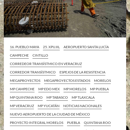
16. PUEBLO MAYA
25. XPUJIL
AEROPUERTO SANTA LUCÍA
CAMPECHE
CINTILLO
CORREDEOR TRANSÍSTMICO EN VERACRUZ
CORREDOR TRANSÍSTMICO
ESPEJOS DE LA RESISTENCIA
MEGAPROYECTOS
MEGAPROYECTOS ESTADOS
MORELOS
MP CAMPECHE
MP EDO MEX
MP MORELOS
MP PUEBLA
MP QUINTANA ROO
MP TABASCO
MP TLAXCALA
MP VERACRUZ
MP YUCATÁN
NOTICIAS NACIONALES
NUEVO AEROPUERTO DE LA CIUDAD DE MÉXICO
PROYECTO INTEGRAL MORELOS
PUEBLA
QUINTANA ROO