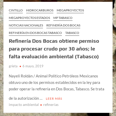
CINTILLO
HIDROCARBUROS
MEGAPROYECTOS
MEGAPROYECTOS ESTADOS
MP TABASCO
NOTICIAS NACIONALES
REFINERÍA DOS BOCAS
REFINERÍA EN DOS BOCAS TABASCO
TABASCO
Refinería Dos Bocas obtiene permiso
para procesar crudo por 30 años; le
falta evaluación ambiental (Tabasco)
grieta
6 mayo, 2019
Nayeli Roldán / Animal Político Petróleos Mexicanos
obtuvo uno de los permisos establecidos en la ley para
poder operar la refinería en Dos Bocas, Tabasco. Se trata
de la autorización …
LEER MÁS
impacto ambiental
refinerías