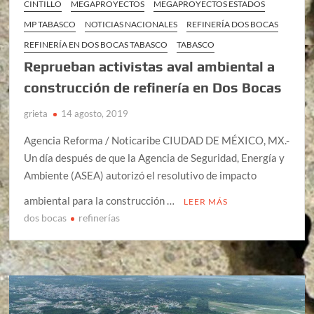
CINTILLO
MEGAPROYECTOS
MEGAPROYECTOS ESTADOS
MP TABASCO
NOTICIAS NACIONALES
REFINERÍA DOS BOCAS
REFINERÍA EN DOS BOCAS TABASCO
TABASCO
Reprueban activistas aval ambiental a
construcción de refinería en Dos Bocas
grieta
14 agosto, 2019
Agencia Reforma / Noticaribe CIUDAD DE MÉXICO, MX.-
Un día después de que la Agencia de Seguridad, Energía y
Ambiente (ASEA) autorizó el resolutivo de impacto
ambiental para la construcción …
LEER MÁS
dos bocas
refinerías