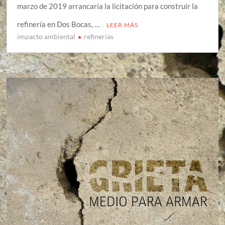
marzo de 2019 arrancaría la licitación para construir la
refinería en Dos Bocas, …
LEER MÁS
impacto ambiental
refinerías