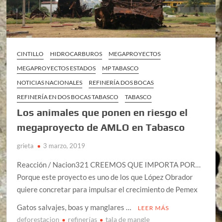
CINTILLO
HIDROCARBUROS
MEGAPROYECTOS
MEGAPROYECTOS ESTADOS
MP TABASCO
NOTICIAS NACIONALES
REFINERÍA DOS BOCAS
REFINERÍA EN DOS BOCAS TABASCO
TABASCO
Los animales que ponen en riesgo el
megaproyecto de AMLO en Tabasco
grieta
3 marzo, 2019
Reacción / Nacion321 CREEMOS QUE IMPORTA POR…
Porque este proyecto es uno de los que López Obrador
quiere concretar para impulsar el crecimiento de Pemex
Gatos salvajes, boas y manglares …
LEER MÁS
deforestacion
refinerías
tala de mangle