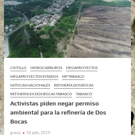
CINTILLO
HIDROCARBUROS
MEGAPROYECTOS
MEGAPROYECTOS ESTADOS
MP TABASCO
NOTICIAS NACIONALES
REFINERÍA DOS BOCAS
REFINERÍA EN DOS BOCAS TABASCO
TABASCO
Activistas piden negar permiso
ambiental para la refinería de Dos
Bocas
grieta
18 julio, 2019