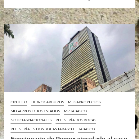
CINTILLO
HIDROCARBUROS
MEGAPROYECTOS
MEGAPROYECTOS ESTADOS
MP TABASCO
NOTICIAS NACIONALES
REFINERÍA DOS BOCAS
REFINERÍA EN DOS BOCAS TABASCO
TABASCO
Funcionario de Pemex vinculado al caso