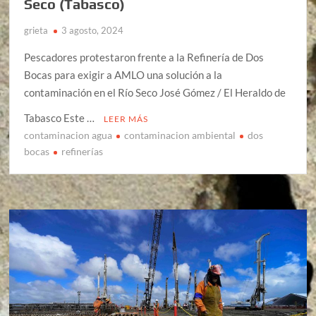
Seco (Tabasco)
grieta
3 agosto, 2024
Pescadores protestaron frente a la Refinería de Dos
Bocas para exigir a AMLO una solución a la
contaminación en el Río Seco José Gómez / El Heraldo de
Tabasco Este …
LEER MÁS
contaminacion agua
contaminacion ambiental
dos
bocas
refinerías