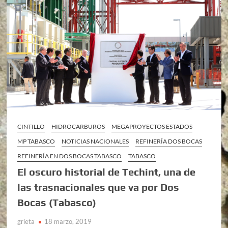
CINTILLO
HIDROCARBUROS
MEGAPROYECTOS ESTADOS
MP TABASCO
NOTICIAS NACIONALES
REFINERÍA DOS BOCAS
REFINERÍA EN DOS BOCAS TABASCO
TABASCO
El oscuro historial de Techint, una de
las trasnacionales que va por Dos
Bocas (Tabasco)
grieta
18 marzo, 2019