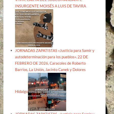
INSURGENTE MOISÉS A LUIS DE TAVIRA
JORNADAS ZAPATISTAS «Justicia para Samir y
autodeterminación para los pueblos». 22 DE
FEBRERO DE 2026, Caracoles de Roberto
Barrios, La Unión, Jacinto Canek y Dolores
Hidalgo