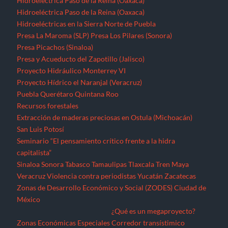
Hidroeléctrica Paso de la Reina (Oaxaca)
Hidroeléctrica Paso de la Reina (Oaxaca)
Hidroeléctricas en la Sierra Norte de Puebla
Presa La Maroma (SLP)
Presa Los Pilares (Sonora)
Presa Picachos (Sinaloa)
Presa y Acueducto del Zapotillo (Jalisco)
Proyecto Hidráulico Monterrey VI
Proyecto Hídrico el Naranjal (Veracruz)
Puebla
Querétaro
Quintana Roo
Recursos forestales
Extracción de maderas preciosas en Ostula (Michoacán)
San Luis Potosí
Seminario “El pensamiento crítico frente a la hidra
capitalista”
Sinaloa
Sonora
Tabasco
Tamaulipas
Tlaxcala
Tren Maya
Veracruz
Violencia contra periodistas
Yucatán
Zacatecas
Zonas de Desarrollo Económico y Social (ZODES) Ciudad de
México
¿Qué es un megaproyecto?
Zonas Económicas Especiales
Corredor transístimico