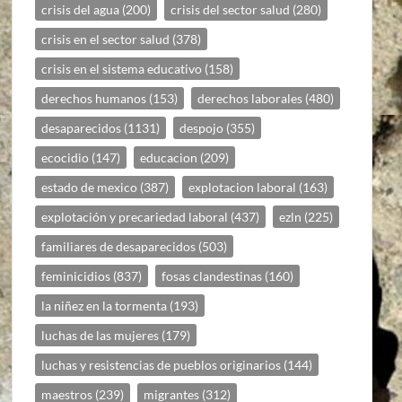
crisis del agua
(200)
crisis del sector salud
(280)
crisis en el sector salud
(378)
crisis en el sistema educativo
(158)
derechos humanos
(153)
derechos laborales
(480)
desaparecidos
(1131)
despojo
(355)
ecocidio
(147)
educacion
(209)
estado de mexico
(387)
explotacion laboral
(163)
explotación y precariedad laboral
(437)
ezln
(225)
familiares de desaparecidos
(503)
feminicidios
(837)
fosas clandestinas
(160)
la niñez en la tormenta
(193)
luchas de las mujeres
(179)
luchas y resistencias de pueblos originarios
(144)
maestros
(239)
migrantes
(312)