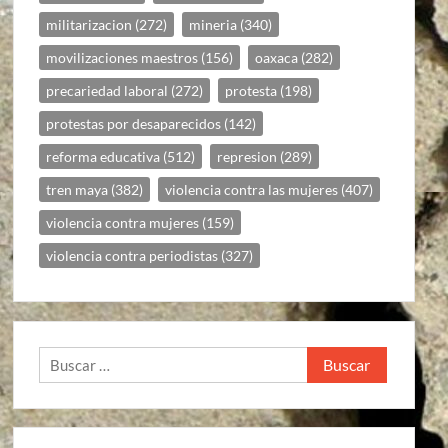
militarizacion
(272)
mineria
(340)
movilizaciones maestros
(156)
oaxaca
(282)
precariedad laboral
(272)
protesta
(198)
protestas por desaparecidos
(142)
reforma educativa
(512)
represion
(289)
tren maya
(382)
violencia contra las mujeres
(407)
violencia contra mujeres
(159)
violencia contra periodistas
(327)
Buscar: