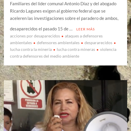
Familiares del líder comunal Antonio Díaz y del abogado
Ricardo Lagunes exigen al gobierno federal que se
aceleren las investigaciones sobre el paradero de ambos,
desaparecidos el pasado 15 de …
LEER MÁS
acciones por desaparecidos
ataques a defensores
ambientales
defensores ambientales
despararecidos
lucha contra la minería
lucha contra mineras
violencia
contra defensores del medio ambiente