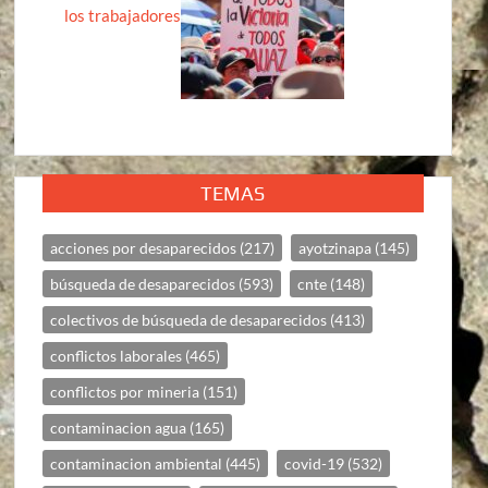
los trabajadores
TEMAS
acciones por desaparecidos
(217)
ayotzinapa
(145)
búsqueda de desaparecidos
(593)
cnte
(148)
colectivos de búsqueda de desaparecidos
(413)
conflictos laborales
(465)
conflictos por mineria
(151)
contaminacion agua
(165)
contaminacion ambiental
(445)
covid-19
(532)