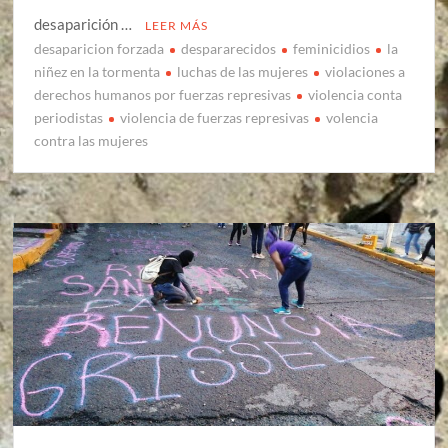
desaparición …
LEER MÁS
desaparicion forzada
despararecidos
feminicidios
la
niñez en la tormenta
luchas de las mujeres
violaciones a
derechos humanos por fuerzas represivas
violencia conta
periodistas
violencia de fuerzas represivas
volencia
contra las mujeres