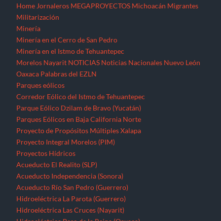
Home
Jornaleros
MEGAPROYECTOS
Michoacán
Migrantes
Militarización
Minería
Minería en el Cerro de San Pedro
Minería en el Istmo de Tehuantepec
Morelos
Nayarit
NOTICIAS
Noticias Nacionales
Nuevo León
Oaxaca
Palabras del EZLN
Parques eólicos
Corredor Eólico del Istmo de Tehuantepec
Parque Eólico Dzilam de Bravo (Yucatán)
Parques Eólicos en Baja California Norte
Proyecto de Propósitos Múltiples Xalapa
Proyecto Integral Morelos (PIM)
Proyectos Hídricos
Acueducto El Realito (SLP)
Acueducto Independencia (Sonora)
Acueducto Río San Pedro (Guerrero)
Hidroeléctrica La Parota (Guerrero)
Hidroeléctrica Las Cruces (Nayarit)