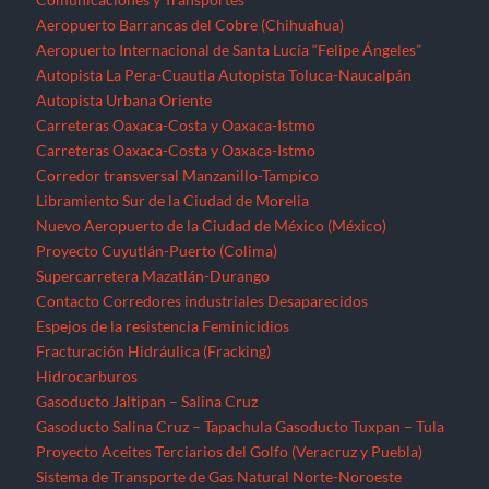
Aeropuerto Barrancas del Cobre (Chihuahua)
Aeropuerto Internacional de Santa Lucía “Felipe Ángeles”
Autopista La Pera-Cuautla
Autopista Toluca-Naucalpán
Autopista Urbana Oriente
Carreteras Oaxaca-Costa y Oaxaca-Istmo
Carreteras Oaxaca-Costa y Oaxaca-Istmo
Corredor transversal Manzanillo-Tampico
Libramiento Sur de la Ciudad de Morelia
Nuevo Aeropuerto de la Ciudad de México (México)
Proyecto Cuyutlán-Puerto (Colima)
Supercarretera Mazatlán-Durango
Contacto
Corredores industriales
Desaparecidos
Espejos de la resistencia
Feminicidios
Fracturación Hidráulica (Fracking)
Hidrocarburos
Gasoducto Jaltipan – Salina Cruz
Gasoducto Salina Cruz – Tapachula
Gasoducto Tuxpan – Tula
Proyecto Aceites Terciarios del Golfo (Veracruz y Puebla)
Sistema de Transporte de Gas Natural Norte-Noroeste