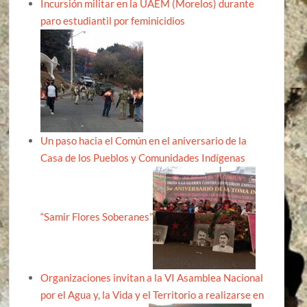
Incursión militar en la UAEM (Morelos) durante
paro estudiantil por feminicidios
Un paso hacia el Común en el aniversario de la
Casa de los Pueblos y Comunidades Indígenas
“Samir Flores Soberanes”
Organizaciones invitan a la VI Asamblea Nacional
por el Agua y, la Vida y el Territorio a realizarse en