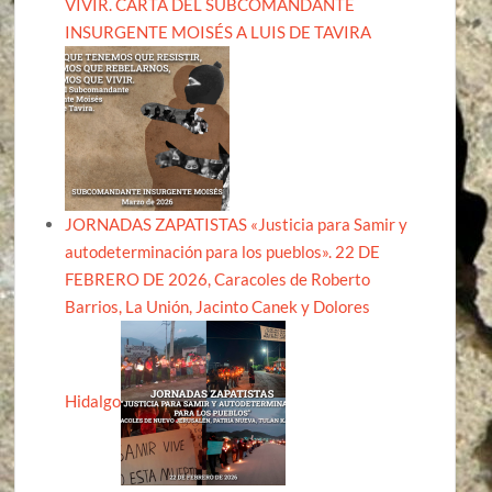
VIVIR. CARTA DEL SUBCOMANDANTE
INSURGENTE MOISÉS A LUIS DE TAVIRA
JORNADAS ZAPATISTAS «Justicia para Samir y
autodeterminación para los pueblos». 22 DE
FEBRERO DE 2026, Caracoles de Roberto
Barrios, La Unión, Jacinto Canek y Dolores
Hidalgo