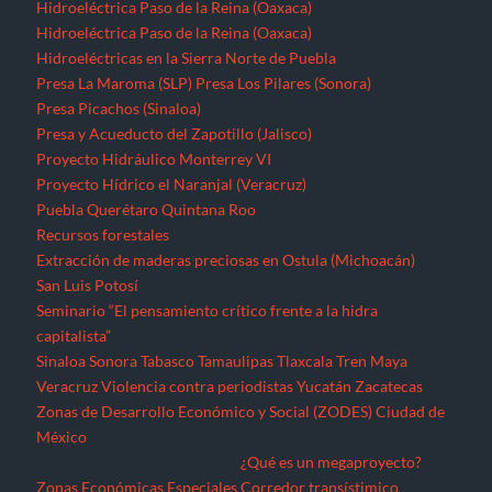
Hidroeléctrica Paso de la Reina (Oaxaca)
Hidroeléctrica Paso de la Reina (Oaxaca)
Hidroeléctricas en la Sierra Norte de Puebla
Presa La Maroma (SLP)
Presa Los Pilares (Sonora)
Presa Picachos (Sinaloa)
Presa y Acueducto del Zapotillo (Jalisco)
Proyecto Hidráulico Monterrey VI
Proyecto Hídrico el Naranjal (Veracruz)
Puebla
Querétaro
Quintana Roo
Recursos forestales
Extracción de maderas preciosas en Ostula (Michoacán)
San Luis Potosí
Seminario “El pensamiento crítico frente a la hidra
capitalista”
Sinaloa
Sonora
Tabasco
Tamaulipas
Tlaxcala
Tren Maya
Veracruz
Violencia contra periodistas
Yucatán
Zacatecas
Zonas de Desarrollo Económico y Social (ZODES) Ciudad de
México
¿Qué es un megaproyecto?
Zonas Económicas Especiales
Corredor transístimico