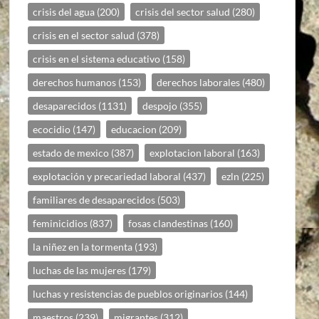
crisis del agua
(200)
crisis del sector salud
(280)
crisis en el sector salud
(378)
crisis en el sistema educativo
(158)
derechos humanos
(153)
derechos laborales
(480)
desaparecidos
(1131)
despojo
(355)
ecocidio
(147)
educacion
(209)
estado de mexico
(387)
explotacion laboral
(163)
explotación y precariedad laboral
(437)
ezln
(225)
familiares de desaparecidos
(503)
feminicidios
(837)
fosas clandestinas
(160)
la niñez en la tormenta
(193)
luchas de las mujeres
(179)
luchas y resistencias de pueblos originarios
(144)
maestros
(239)
migrantes
(312)