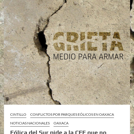
CINTILLO
CONFLICTOS POR PARQUES EÓLICOS EN OAXACA
NOTICIAS NACIONALES
OAXACA
Eólica del Sur pide a la CFE que no