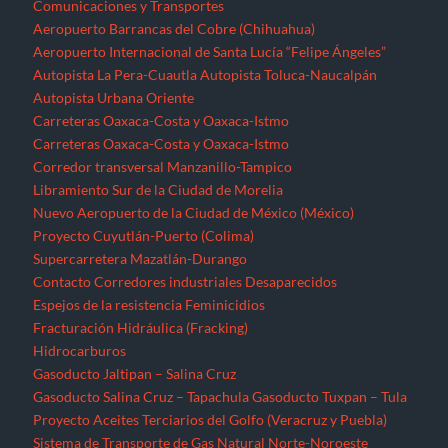
Comunicaciones y Transportes
Aeropuerto Barrancas del Cobre (Chihuahua)
Aeropuerto Internacional de Santa Lucía “Felipe Ángeles”
Autopista La Pera-Cuautla
Autopista Toluca-Naucalpán
Autopista Urbana Oriente
Carreteras Oaxaca-Costa y Oaxaca-Istmo
Carreteras Oaxaca-Costa y Oaxaca-Istmo
Corredor transversal Manzanillo-Tampico
Libramiento Sur de la Ciudad de Morelia
Nuevo Aeropuerto de la Ciudad de México (México)
Proyecto Cuyutlán-Puerto (Colima)
Supercarretera Mazatlán-Durango
Contacto
Corredores industriales
Desaparecidos
Espejos de la resistencia
Feminicidios
Fracturación Hidráulica (Fracking)
Hidrocarburos
Gasoducto Jaltipan – Salina Cruz
Gasoducto Salina Cruz – Tapachula
Gasoducto Tuxpan – Tula
Proyecto Aceites Terciarios del Golfo (Veracruz y Puebla)
Sistema de Transporte de Gas Natural Norte-Noroeste