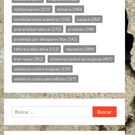
militarizacion
(272)
mineria
(340)
movilizaciones maestros
(156)
oaxaca
(282)
precariedad laboral
(272)
protesta
(198)
protestas por desaparecidos
(142)
reforma educativa
(512)
represion
(289)
tren maya
(382)
violencia contra las mujeres
(407)
violencia contra mujeres
(159)
violencia contra periodistas
(327)
Buscar: