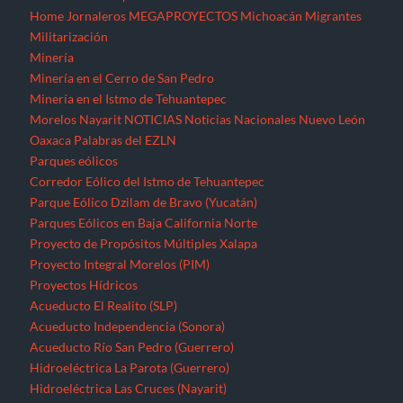
Home
Jornaleros
MEGAPROYECTOS
Michoacán
Migrantes
Militarización
Minería
Minería en el Cerro de San Pedro
Minería en el Istmo de Tehuantepec
Morelos
Nayarit
NOTICIAS
Noticias Nacionales
Nuevo León
Oaxaca
Palabras del EZLN
Parques eólicos
Corredor Eólico del Istmo de Tehuantepec
Parque Eólico Dzilam de Bravo (Yucatán)
Parques Eólicos en Baja California Norte
Proyecto de Propósitos Múltiples Xalapa
Proyecto Integral Morelos (PIM)
Proyectos Hídricos
Acueducto El Realito (SLP)
Acueducto Independencia (Sonora)
Acueducto Río San Pedro (Guerrero)
Hidroeléctrica La Parota (Guerrero)
Hidroeléctrica Las Cruces (Nayarit)