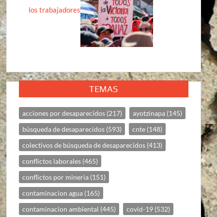
los trabajadores
TEMAS
acciones por desaparecidos
(217)
ayotzinapa
(145)
búsqueda de desaparecidos
(593)
cnte
(148)
colectivos de búsqueda de desaparecidos
(413)
conflictos laborales
(465)
conflictos por mineria
(151)
contaminacion agua
(165)
contaminacion ambiental
(445)
covid-19
(532)