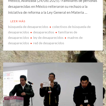
México, Avanzada (24/06/2025).- Familiares de personas
desaparecidas en México reiteraron su rechazo a la
iniciativa de reforma a la Ley General en Materia …
LEER MÁS
búsqueda de desaparecidos
colectivos de búsqueda de
desaparecidos
desaparecdios
familiares de
desaparecidos
ley de desaparecidos
madres de
desaparecidos
red de desaparecidos