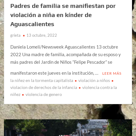
Padres de familia se manifiestan por
violación a niña en kínder de
Aguascalientes
grieta
13 octubre, 2022
Daniela Lomelí/Newsweek Aguascalientes 13 octubre
2022 Una madre de familia, acompañada de su esposo y
más padres del Jardín de Niños “Felipe Pescador” se
manifestaron este jueves en la institución, …
LEER MÁS
la niñez en la tormenta capitalista
violación a niños
violacion de derechos de la infancia
violencia contra la
niñez
violencia de genero