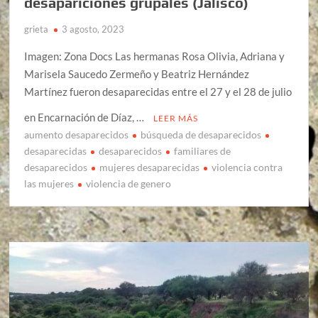
desapariciones grupales (Jalisco)
grieta
3 agosto, 2023
Imagen: Zona Docs Las hermanas Rosa Olivia, Adriana y
Marisela Saucedo Zermeño y Beatriz Hernández
Martínez fueron desaparecidas entre el 27 y el 28 de julio
en Encarnación de Díaz, …
LEER MÁS
aumento desaparecidos
búsqueda de desaparecidos
desaparecidas
desaparecidos
familiares de
desaparecidos
mujeres desaparecidas
violencia contra
las mujeres
violencia de genero