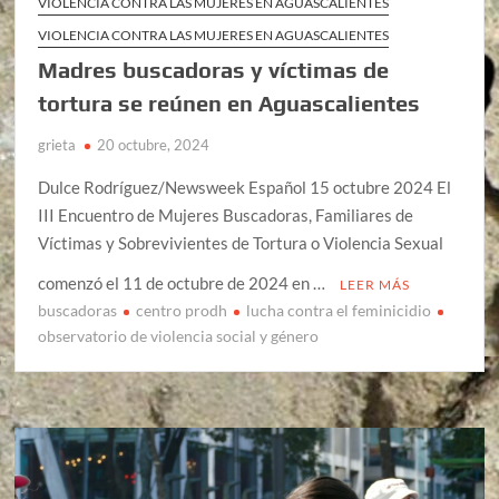
VIOLENCIA CONTRA LAS MUJERES EN AGUASCALIENTES
VIOLENCIA CONTRA LAS MUJERES EN AGUASCALIENTES
Madres buscadoras y víctimas de
tortura se reúnen en Aguascalientes
grieta
20 octubre, 2024
Dulce Rodríguez/Newsweek Español 15 octubre 2024 El
III Encuentro de Mujeres Buscadoras, Familiares de
Víctimas y Sobrevivientes de Tortura o Violencia Sexual
comenzó el 11 de octubre de 2024 en …
LEER MÁS
buscadoras
centro prodh
lucha contra el feminicidio
observatorio de violencia social y género