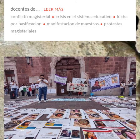
docentes de …
LEER MÁS
conflicto magisterial
crisis en el sistema educativo
lucha
por basificacion
manifestacion de maestros
protestas
magisteriales