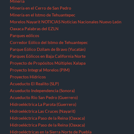
Minería
Minería en el Cerro de San Pedro
Minería en el Istmo de Tehuantepec
Morelos
Nayarit
NOTICIAS
Noticias Nacionales
Nuevo León
Oaxaca
Palabras del EZLN
Parques eólicos
Corredor Eólico del Istmo de Tehuantepec
Parque Eólico Dzilam de Bravo (Yucatán)
Parques Eólicos en Baja California Norte
Proyecto de Propósitos Múltiples Xalapa
Proyecto Integral Morelos (PIM)
Proyectos Hídricos
Acueducto El Realito (SLP)
Acueducto Independencia (Sonora)
Acueducto Río San Pedro (Guerrero)
Hidroeléctrica La Parota (Guerrero)
Hidroeléctrica Las Cruces (Nayarit)
Hidroeléctrica Paso de la Reina (Oaxaca)
Hidroeléctrica Paso de la Reina (Oaxaca)
Hidroeléctricas en la Sierra Norte de Puebla