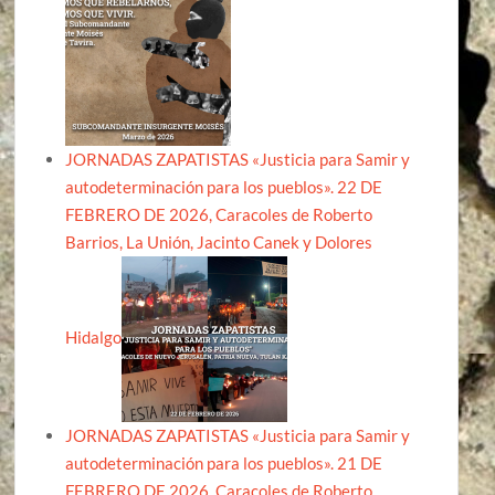
JORNADAS ZAPATISTAS «Justicia para Samir y
autodeterminación para los pueblos». 22 DE
FEBRERO DE 2026, Caracoles de Roberto
Barrios, La Unión, Jacinto Canek y Dolores
Hidalgo
JORNADAS ZAPATISTAS «Justicia para Samir y
autodeterminación para los pueblos». 21 DE
FEBRERO DE 2026, Caracoles de Roberto