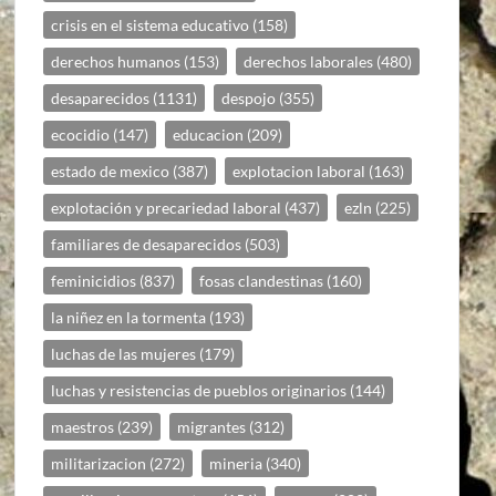
crisis en el sistema educativo
(158)
derechos humanos
(153)
derechos laborales
(480)
desaparecidos
(1131)
despojo
(355)
ecocidio
(147)
educacion
(209)
estado de mexico
(387)
explotacion laboral
(163)
explotación y precariedad laboral
(437)
ezln
(225)
familiares de desaparecidos
(503)
feminicidios
(837)
fosas clandestinas
(160)
la niñez en la tormenta
(193)
luchas de las mujeres
(179)
luchas y resistencias de pueblos originarios
(144)
maestros
(239)
migrantes
(312)
militarizacion
(272)
mineria
(340)