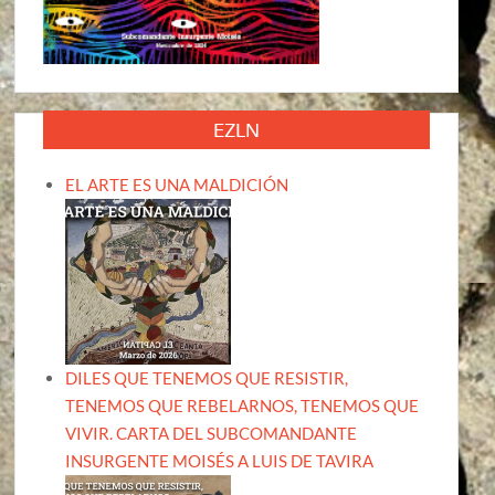
EZLN
EL ARTE ES UNA MALDICIÓN
DILES QUE TENEMOS QUE RESISTIR,
TENEMOS QUE REBELARNOS, TENEMOS QUE
VIVIR. CARTA DEL SUBCOMANDANTE
INSURGENTE MOISÉS A LUIS DE TAVIRA