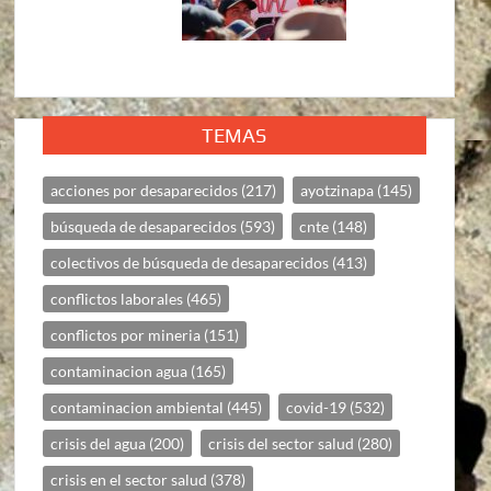
TEMAS
acciones por desaparecidos
(217)
ayotzinapa
(145)
búsqueda de desaparecidos
(593)
cnte
(148)
colectivos de búsqueda de desaparecidos
(413)
conflictos laborales
(465)
conflictos por mineria
(151)
contaminacion agua
(165)
contaminacion ambiental
(445)
covid-19
(532)
crisis del agua
(200)
crisis del sector salud
(280)
crisis en el sector salud
(378)