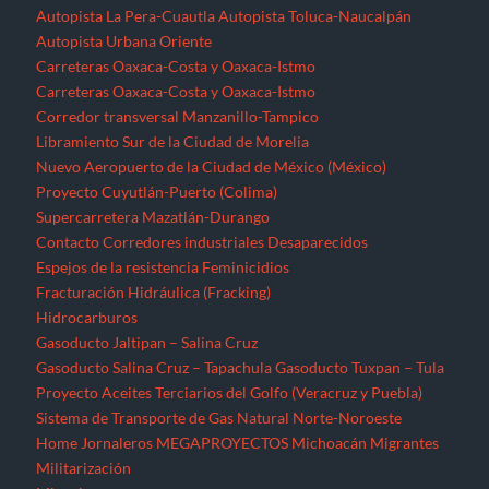
Autopista La Pera-Cuautla
Autopista Toluca-Naucalpán
Autopista Urbana Oriente
Carreteras Oaxaca-Costa y Oaxaca-Istmo
Carreteras Oaxaca-Costa y Oaxaca-Istmo
Corredor transversal Manzanillo-Tampico
Libramiento Sur de la Ciudad de Morelia
Nuevo Aeropuerto de la Ciudad de México (México)
Proyecto Cuyutlán-Puerto (Colima)
Supercarretera Mazatlán-Durango
Contacto
Corredores industriales
Desaparecidos
Espejos de la resistencia
Feminicidios
Fracturación Hidráulica (Fracking)
Hidrocarburos
Gasoducto Jaltipan – Salina Cruz
Gasoducto Salina Cruz – Tapachula
Gasoducto Tuxpan – Tula
Proyecto Aceites Terciarios del Golfo (Veracruz y Puebla)
Sistema de Transporte de Gas Natural Norte-Noroeste
Home
Jornaleros
MEGAPROYECTOS
Michoacán
Migrantes
Militarización