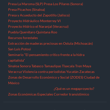
Presa La Maroma (SLP)
Presa Los Pilares (Sonora)
Presa Picachos (Sinaloa)
Presa y Acueducto del Zapotillo (Jalisco)
Proyecto Hidráulico Monterrey VI
Proyecto Hídrico el Naranjal (Veracruz)
Puebla
Querétaro
Quintana Roo
Recursos forestales
Extracción de maderas preciosas en Ostula (Michoacán)
San Luis Potosí
Seminario “El pensamiento crítico frente a la hidra
capitalista”
Sinaloa
Sonora
Tabasco
Tamaulipas
Tlaxcala
Tren Maya
Veracruz
Violencia contra periodistas
Yucatán
Zacatecas
Zonas de Desarrollo Económico y Social (ZODES) Ciudad de
México
¿Qué es un megaproyecto?
Zonas Económicas Especiales
Corredor transístimico