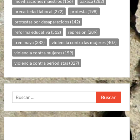
movilizaciones maestros
(156)
oaxaca
(282)
precariedad laboral
(272)
protesta
(198)
protestas por desaparecidos
(142)
reforma educativa
(512)
represion
(289)
tren maya
(382)
violencia contra las mujeres
(407)
violencia contra mujeres
(159)
violencia contra periodistas
(327)
Buscar: