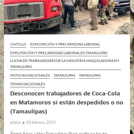
CINTILLO
EXPLOTACIÓN Y PRECARIEDAD LABORAL
EXPLOTACIÓN Y PRECARIEDAD LABORAL EN TAMAULIPAS
LUCHA DE TRABAJADORES DE LA INDUSTRIA MAQUILADORA EN
TAMAULIPAS
NOTICIAS NACIONALES
TAMAULIPAS
TAMAULIPAS
TEMAS NACIONALES
Desconocen trabajadores de Coca-Cola
en Matamoros si están despedidos o no
(Tamaulipas)
grieta
18 febrero, 2019
Ángel Arias / Hoy Tamaulipas Pues nadie se los ha