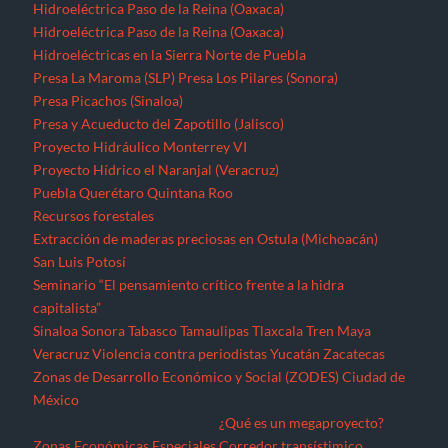
Hidroeléctrica Paso de la Reina (Oaxaca)
Hidroeléctrica Paso de la Reina (Oaxaca)
Hidroeléctricas en la Sierra Norte de Puebla
Presa La Maroma (SLP)
Presa Los Pilares (Sonora)
Presa Picachos (Sinaloa)
Presa y Acueducto del Zapotillo (Jalisco)
Proyecto Hidráulico Monterrey VI
Proyecto Hídrico el Naranjal (Veracruz)
Puebla
Querétaro
Quintana Roo
Recursos forestales
Extracción de maderas preciosas en Ostula (Michoacán)
San Luis Potosí
Seminario “El pensamiento crítico frente a la hidra
capitalista”
Sinaloa
Sonora
Tabasco
Tamaulipas
Tlaxcala
Tren Maya
Veracruz
Violencia contra periodistas
Yucatán
Zacatecas
Zonas de Desarrollo Económico y Social (ZODES) Ciudad de
México
¿Qué es un megaproyecto?
Zonas Económicas Especiales
Corredor transístimico