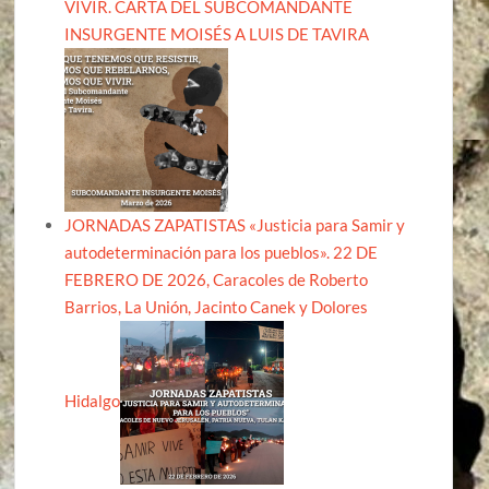
VIVIR. CARTA DEL SUBCOMANDANTE
INSURGENTE MOISÉS A LUIS DE TAVIRA
JORNADAS ZAPATISTAS «Justicia para Samir y
autodeterminación para los pueblos». 22 DE
FEBRERO DE 2026, Caracoles de Roberto
Barrios, La Unión, Jacinto Canek y Dolores
Hidalgo