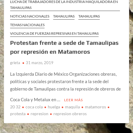
LUCHA DE TRABAJADORES DE LA INDUSTRIA MAQUILADORA EN
TAMAULIPAS
NOTICIAS NACIONALES
TAMAULIPAS
TAMAULIPAS
TEMAS NACIONALES
VIOLENCIA DE FUERZAS REPRESIVAS EN TAMAULIPAS
Protestan frente a sede de Tamaulipas
por represión en Matamoros
grieta
31 marzo, 2019
La Izquierda Diario de México Organizaciones obreras,
políticas y sociales protestaron frente a la sede del
gobierno de Tamaulipas contra la represión de obreros de
Coca Cola y Metalux en …
LEER MÁS
20 32
coca cola
huelga
maquila
matamoros
protesta
represion
represion obreros