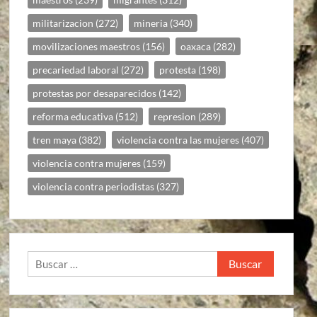
militarizacion
(272)
mineria
(340)
movilizaciones maestros
(156)
oaxaca
(282)
precariedad laboral
(272)
protesta
(198)
protestas por desaparecidos
(142)
reforma educativa
(512)
represion
(289)
tren maya
(382)
violencia contra las mujeres
(407)
violencia contra mujeres
(159)
violencia contra periodistas
(327)
Buscar: