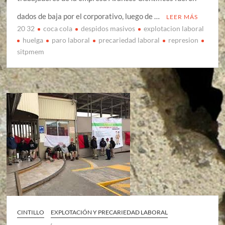
dados de baja por el corporativo, luego de …
LEER MÁS
20 32
coca cola
despidos masivos
explotacion laboral
huelga
paro laboral
precariedad laboral
represion
sitpmem
CINTILLO
EXPLOTACIÓN Y PRECARIEDAD LABORAL