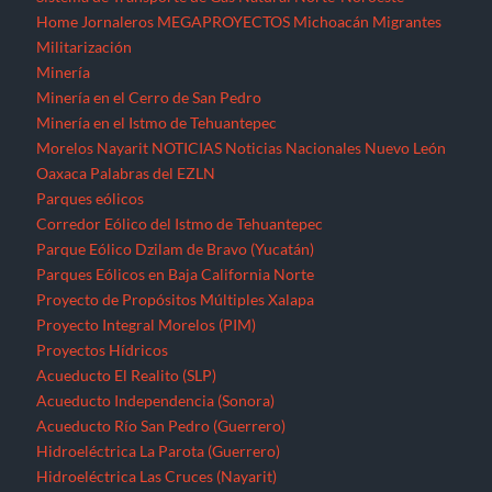
Home
Jornaleros
MEGAPROYECTOS
Michoacán
Migrantes
Militarización
Minería
Minería en el Cerro de San Pedro
Minería en el Istmo de Tehuantepec
Morelos
Nayarit
NOTICIAS
Noticias Nacionales
Nuevo León
Oaxaca
Palabras del EZLN
Parques eólicos
Corredor Eólico del Istmo de Tehuantepec
Parque Eólico Dzilam de Bravo (Yucatán)
Parques Eólicos en Baja California Norte
Proyecto de Propósitos Múltiples Xalapa
Proyecto Integral Morelos (PIM)
Proyectos Hídricos
Acueducto El Realito (SLP)
Acueducto Independencia (Sonora)
Acueducto Río San Pedro (Guerrero)
Hidroeléctrica La Parota (Guerrero)
Hidroeléctrica Las Cruces (Nayarit)