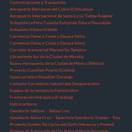
Comunicaciones y Transportes
Aeropuerto Barrancas del Cobre (Chihuahua)
Aeropuerto Internacional de Santa Lucía “Felipe Ángeles”
Autopista La Pera-Cuautla
Autopista Toluca-Naucalpán
Autopista Urbana Oriente
Carreteras Oaxaca-Costa y Oaxaca-Istmo
Carreteras Oaxaca-Costa y Oaxaca-Istmo
Corredor transversal Manzanillo-Tampico
Libramiento Sur de la Ciudad de Morelia
Nuevo Aeropuerto de la Ciudad de México (México)
Proyecto Cuyutlán-Puerto (Colima)
Supercarretera Mazatlán-Durango
Contacto
Corredores industriales
Desaparecidos
Espejos de la resistencia
Feminicidios
Fracturación Hidráulica (Fracking)
Hidrocarburos
Gasoducto Jaltipan – Salina Cruz
Gasoducto Salina Cruz – Tapachula
Gasoducto Tuxpan – Tula
Proyecto Aceites Terciarios del Golfo (Veracruz y Puebla)
Sistema de Transporte de Gas Natural Norte-Noroeste