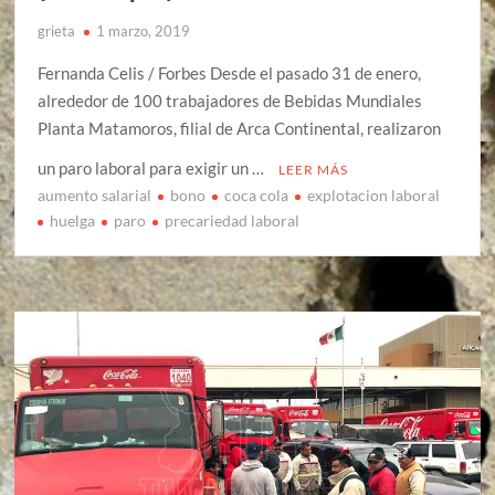
grieta
1 marzo, 2019
Fernanda Celis / Forbes Desde el pasado 31 de enero,
alrededor de 100 trabajadores de Bebidas Mundiales
Planta Matamoros, filial de Arca Continental, realizaron
un paro laboral para exigir un …
LEER MÁS
aumento salarial
bono
coca cola
explotacion laboral
huelga
paro
precariedad laboral