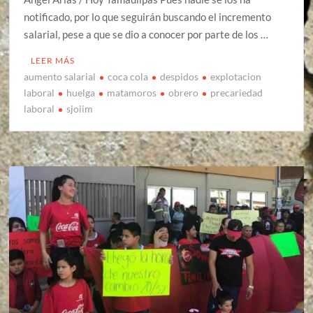
notificado, por lo que seguirán buscando el incremento
salarial, pese a que se dio a conocer por parte de los …
LEER MÁS
aumento salarial
coca cola
despidos
explotacion
laboral
huelga
matamoros
obrero
precariedad
laboral
sjoiim