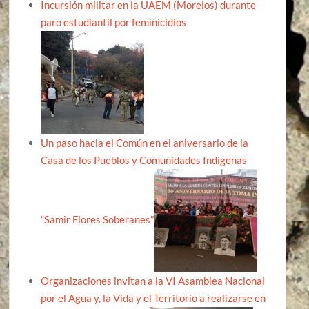
Incursión militar en la UAEM (Morelos) durante
paro estudiantil por feminicidios
Un paso hacia el Común en el aniversario de la
Casa de los Pueblos y Comunidades Indígenas
“Samir Flores Soberanes”
Organizaciones invitan a la VI Asamblea Nacional
por el Agua y, la Vida y el Territorio a realizarse en