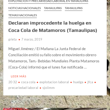
EXPLOTACIÓN Y PRECARIEDAD LABORAL EN TAMAULIPAS
NOTICIAS NACIONALES
TAMAULIPAS
TAMAULIPAS
TEMAS NACIONALES
Declaran improcedente la huelga en
Coca Cola de Matamoros (Tamaulipas)
grieta
7 marzo, 2019
Miguel Jiménez / El Mañana La Junta Federal de
Conciliación emitió su fallo sobre el movimiento obrero
Matamoros, Tam.- Bebidas Mundiales Planta Matamoros
(Coca-Cola) informó que el lunes fue notificada …
LEER MÁS
20 32
coca cola
explotacion laboral
huelga
jfca
precariedad laboral
sjoiimm