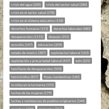
crisis del agua
(200)
crisis del sector salud
(280)
crisis en el sector salud
(378)
crisis en el sistema educativo
(158)
derechos humanos
(153)
derechos laborales
(480)
desaparecidos
(1131)
despojo
(355)
ecocidio
(147)
educacion
(209)
estado de mexico
(387)
explotacion laboral
(163)
explotación y precariedad laboral
(437)
ezln
(225)
familiares de desaparecidos
(503)
feminicidios
(837)
fosas clandestinas
(160)
la niñez en la tormenta
(193)
luchas de las mujeres
(179)
luchas y resistencias de pueblos originarios
(144)
maestros
(239)
migrantes
(312)