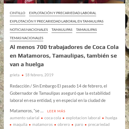
CINTILLO
EXPLOTACIÓN Y PRECARIEDAD LABORAL
EXPLOTACIÓN Y PRECARIEDAD LABORAL EN TAMAULIPAS
NOTICIAS NACIONALES
TAMAULIPAS
TAMAULIPAS
TEMAS NACIONALES
Al menos 700 trabajadores de Coca Cola
en Matamoros, Tamaulipas, también se
van a huelga
grieta
18 febrero, 2019
Redacción / Sin Embargo El pasado 14 de febrero, el
Gobernador de Tamaulipas aseguró que la estabilidad
laboral en esa entidad, y en especial en la ciudad de
Matamoros, “se …
LEER MÁS
aumento salarial
coca cola
explotacion laboral
huelga
maquila
matamoros
obrero
paro
precariedad