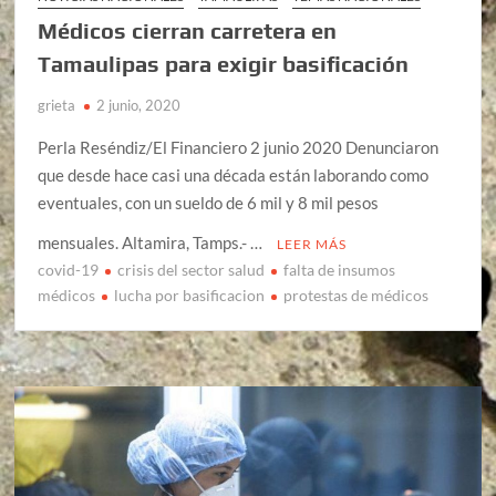
Médicos cierran carretera en
Tamaulipas para exigir basificación
grieta
2 junio, 2020
Perla Reséndiz/El Financiero 2 junio 2020 Denunciaron
que desde hace casi una década están laborando como
eventuales, con un sueldo de 6 mil y 8 mil pesos
mensuales. Altamira, Tamps.- …
LEER MÁS
covid-19
crisis del sector salud
falta de insumos
médicos
lucha por basificacion
protestas de médicos