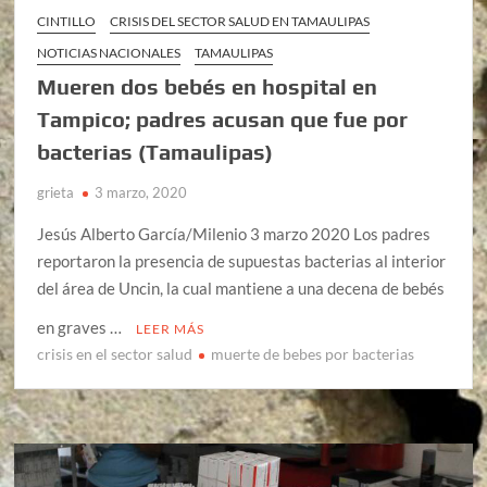
CINTILLO
CRISIS DEL SECTOR SALUD EN TAMAULIPAS
NOTICIAS NACIONALES
TAMAULIPAS
Mueren dos bebés en hospital en
Tampico; padres acusan que fue por
bacterias (Tamaulipas)
grieta
3 marzo, 2020
Jesús Alberto García/Milenio 3 marzo 2020 Los padres
reportaron la presencia de supuestas bacterias al interior
del área de Uncin, la cual mantiene a una decena de bebés
en graves …
LEER MÁS
crisis en el sector salud
muerte de bebes por bacterias