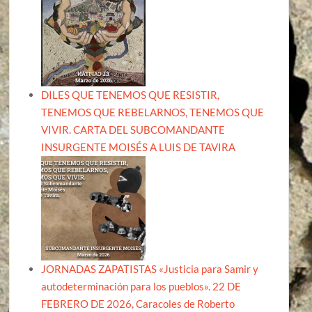
DILES QUE TENEMOS QUE RESISTIR,
TENEMOS QUE REBELARNOS, TENEMOS QUE
VIVIR. CARTA DEL SUBCOMANDANTE
INSURGENTE MOISÉS A LUIS DE TAVIRA
JORNADAS ZAPATISTAS «Justicia para Samir y
autodeterminación para los pueblos». 22 DE
FEBRERO DE 2026, Caracoles de Roberto