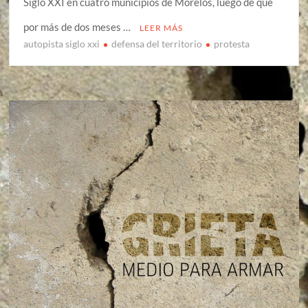
Siglo XXI en cuatro municipios de Morelos, luego de que
por más de dos meses …
LEER MÁS
autopista siglo xxi
defensa del territorio
protesta