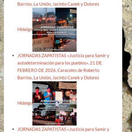
Barrios, La Unión, Jacinto Canek y Dolores
Hidalgo
JORNADAS ZAPATISTAS «Justicia para Samir y
autodeterminación para los pueblos». 21 DE
FEBRERO DE 2026, Caracoles de Roberto
Barrios, La Unión, Jacinto Canek y Dolores
Hidalgo
JORNADAS ZAPATISTAS «Justicia para Samir y