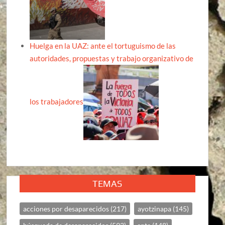
Huelga en la UAZ: ante el tortuguismo de las
autoridades, propuestas y trabajo organizativo de
los trabajadores
TEMAS
acciones por desaparecidos
(217)
ayotzinapa
(145)