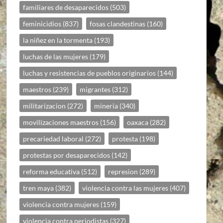
familiares de desaparecidos
(503)
feminicidios
(837)
fosas clandestinas
(160)
la niñez en la tormenta
(193)
luchas de las mujeres
(179)
luchas y resistencias de pueblos originarios
(144)
maestros
(239)
migrantes
(312)
militarizacion
(272)
mineria
(340)
movilizaciones maestros
(156)
oaxaca
(282)
precariedad laboral
(272)
protesta
(198)
protestas por desaparecidos
(142)
reforma educativa
(512)
represion
(289)
tren maya
(382)
violencia contra las mujeres
(407)
violencia contra mujeres
(159)
violencia contra periodistas
(327)