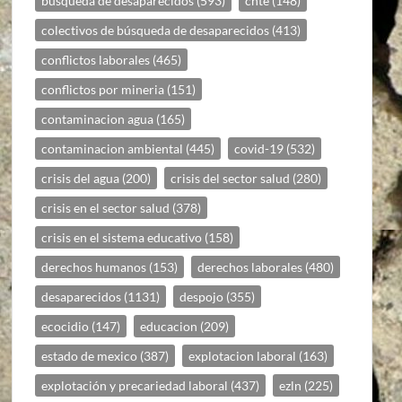
búsqueda de desaparecidos
(593)
cnte
(148)
colectivos de búsqueda de desaparecidos
(413)
conflictos laborales
(465)
conflictos por mineria
(151)
contaminacion agua
(165)
contaminacion ambiental
(445)
covid-19
(532)
crisis del agua
(200)
crisis del sector salud
(280)
crisis en el sector salud
(378)
crisis en el sistema educativo
(158)
derechos humanos
(153)
derechos laborales
(480)
desaparecidos
(1131)
despojo
(355)
ecocidio
(147)
educacion
(209)
estado de mexico
(387)
explotacion laboral
(163)
explotación y precariedad laboral
(437)
ezln
(225)