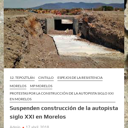
12. TEPOZTLÁN
CINTILLO
ESPEJOS DE LA RESISTENCIA
MORELOS
MP MORELOS
PROTESTAS POR LA CONSTRUCCIÓN DE LA AUTOPISTA SIGLO XXI
EN MORELOS
Suspenden construcción de la autopista
siglo XXI en Morelos
Admin
17 abril, 2018