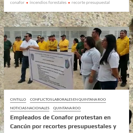
conafor
incendios forestales
recorte presupuestal
CINTILLO
CONFLICTOS LABORALES EN QUINTANA ROO
NOTICIAS NACIONALES
QUINTANA ROO
Empleados de Conafor protestan en
Cancún por recortes presupuestales y