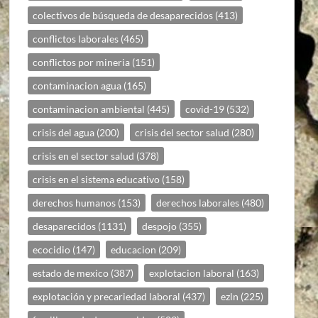
colectivos de búsqueda de desaparecidos
(413)
conflictos laborales
(465)
conflictos por mineria
(151)
contaminacion agua
(165)
contaminacion ambiental
(445)
covid-19
(532)
crisis del agua
(200)
crisis del sector salud
(280)
crisis en el sector salud
(378)
crisis en el sistema educativo
(158)
derechos humanos
(153)
derechos laborales
(480)
desaparecidos
(1131)
despojo
(355)
ecocidio
(147)
educacion
(209)
estado de mexico
(387)
explotacion laboral
(163)
explotación y precariedad laboral
(437)
ezln
(225)