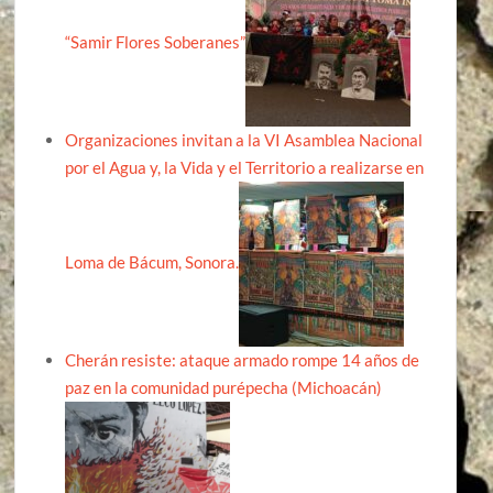
“Samir Flores Soberanes”
Organizaciones invitan a la VI Asamblea Nacional
por el Agua y, la Vida y el Territorio a realizarse en
Loma de Bácum, Sonora.
Cherán resiste: ataque armado rompe 14 años de
paz en la comunidad purépecha (Michoacán)