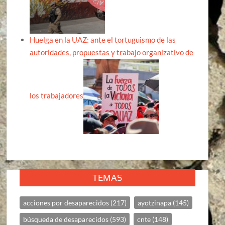
Huelga en la UAZ: ante el tortuguismo de las
autoridades, propuestas y trabajo organizativo de
los trabajadores
TEMAS
acciones por desaparecidos
(217)
ayotzinapa
(145)
búsqueda de desaparecidos
(593)
cnte
(148)