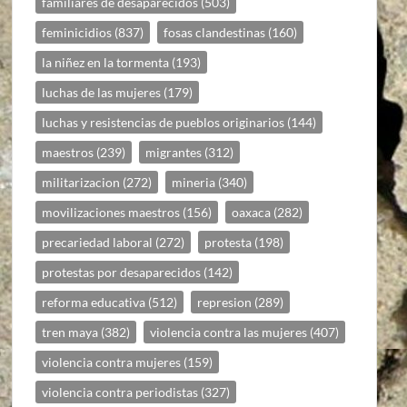
familiares de desaparecidos
(503)
feminicidios
(837)
fosas clandestinas
(160)
la niñez en la tormenta
(193)
luchas de las mujeres
(179)
luchas y resistencias de pueblos originarios
(144)
maestros
(239)
migrantes
(312)
militarizacion
(272)
mineria
(340)
movilizaciones maestros
(156)
oaxaca
(282)
precariedad laboral
(272)
protesta
(198)
protestas por desaparecidos
(142)
reforma educativa
(512)
represion
(289)
tren maya
(382)
violencia contra las mujeres
(407)
violencia contra mujeres
(159)
violencia contra periodistas
(327)