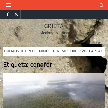
Saltar
Buscar
al
Facebook
Twitter
contenido
GRIETA
Medio para armar
QUE REBELARNOS, TENEMOS QUE VIVIR. CARTA DEL SUBCOMAND
QUE REBELARNOS, TENEMOS QUE VIVIR. CARTA DEL SUBCOMAND
Etiqueta:
conafor