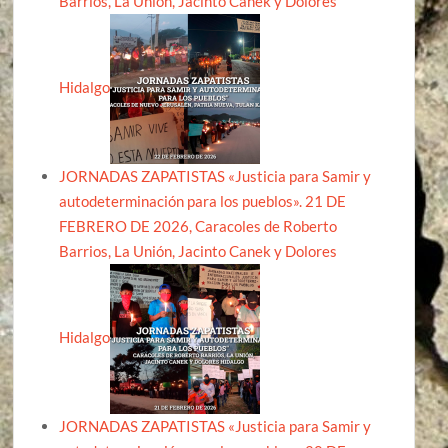
Barrios, La Unión, Jacinto Canek y Dolores
Hidalgo
JORNADAS ZAPATISTAS «Justicia para Samir y
autodeterminación para los pueblos». 21 DE
FEBRERO DE 2026, Caracoles de Roberto
Barrios, La Unión, Jacinto Canek y Dolores
Hidalgo
JORNADAS ZAPATISTAS «Justicia para Samir y