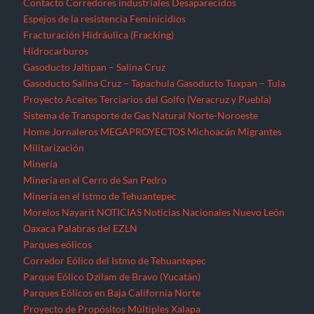
Contacto
Corredores industriales
Desaparecidos
Espejos de la resistencia
Feminicidios
Fracturación Hidráulica (Fracking)
Hidrocarburos
Gasoducto Jaltipan – Salina Cruz
Gasoducto Salina Cruz – Tapachula
Gasoducto Tuxpan – Tula
Proyecto Aceites Terciarios del Golfo (Veracruz y Puebla)
Sistema de Transporte de Gas Natural Norte-Noroeste
Home
Jornaleros
MEGAPROYECTOS
Michoacán
Migrantes
Militarización
Minería
Minería en el Cerro de San Pedro
Minería en el Istmo de Tehuantepec
Morelos
Nayarit
NOTICIAS
Noticias Nacionales
Nuevo León
Oaxaca
Palabras del EZLN
Parques eólicos
Corredor Eólico del Istmo de Tehuantepec
Parque Eólico Dzilam de Bravo (Yucatán)
Parques Eólicos en Baja California Norte
Proyecto de Propósitos Múltiples Xalapa