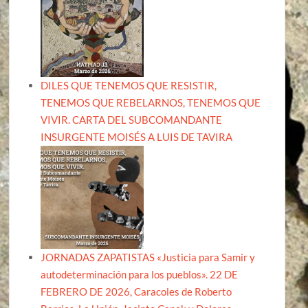
DILES QUE TENEMOS QUE RESISTIR,
TENEMOS QUE REBELARNOS, TENEMOS QUE
VIVIR. CARTA DEL SUBCOMANDANTE
INSURGENTE MOISÉS A LUIS DE TAVIRA
JORNADAS ZAPATISTAS «Justicia para Samir y
autodeterminación para los pueblos». 22 DE
FEBRERO DE 2026, Caracoles de Roberto