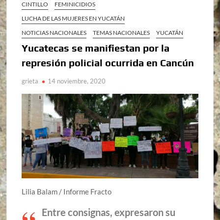
CINTILLO
FEMINICIDIOS
LUCHA DE LAS MUJERES EN YUCATÁN
NOTICIAS NACIONALES
TEMAS NACIONALES
YUCATÁN
Yucatecas se manifiestan por la
represión policial ocurrida en Cancún
grieta
14 noviembre, 2020
Lilia Balam / Informe Fracto
Entre consignas, expresaron su