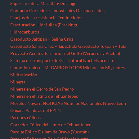
Supercarretera Mazatlán-Durango
Contacto
Corredores industriales
Desaparecidos
Espejos de la resistencia
Feminicidios
Fracturación Hidráulica (Fracking)
Hidrocarburos
Gasoducto Jaltipan – Salina Cruz
Gasoducto Salina Cruz – Tapachula
Gasoducto Tuxpan – Tula
Proyecto Aceites Terciarios del Golfo (Veracruz y Puebla)
Sistema de Transporte de Gas Natural Norte-Noroeste
Home
Jornaleros
MEGAPROYECTOS
Michoacán
Migrantes
Militarización
Minería
Minería en el Cerro de San Pedro
Minería en el Istmo de Tehuantepec
Morelos
Nayarit
NOTICIAS
Noticias Nacionales
Nuevo León
Oaxaca
Palabras del EZLN
Parques eólicos
Corredor Eólico del Istmo de Tehuantepec
Parque Eólico Dzilam de Bravo (Yucatán)
Parques Eólicos en Baja California Norte