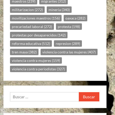
maestros
(239)
migrantes
(312)
militarizacion
(272)
mineria
(340)
movilizaciones maestros
(156)
oaxaca
(282)
precariedad laboral
(272)
protesta
(198)
protestas por desaparecidos
(142)
reforma educativa
(512)
represion
(289)
tren maya
(382)
violencia contra las mujeres
(407)
violencia contra mujeres
(159)
violencia contra periodistas
(327)
Buscar: