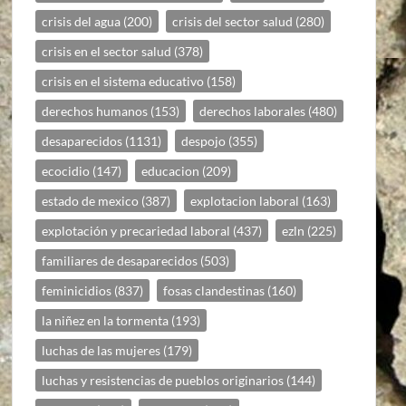
crisis del agua
(200)
crisis del sector salud
(280)
crisis en el sector salud
(378)
crisis en el sistema educativo
(158)
derechos humanos
(153)
derechos laborales
(480)
desaparecidos
(1131)
despojo
(355)
ecocidio
(147)
educacion
(209)
estado de mexico
(387)
explotacion laboral
(163)
explotación y precariedad laboral
(437)
ezln
(225)
familiares de desaparecidos
(503)
feminicidios
(837)
fosas clandestinas
(160)
la niñez en la tormenta
(193)
luchas de las mujeres
(179)
luchas y resistencias de pueblos originarios
(144)