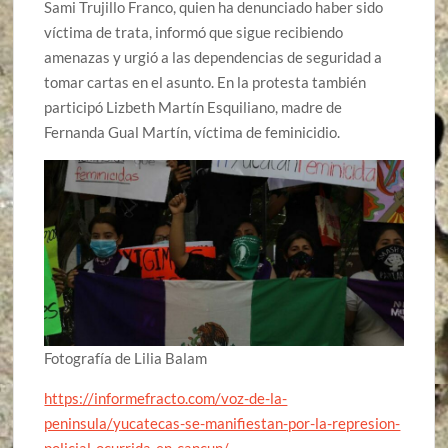
Sami Trujillo Franco, quien ha denunciado haber sido
víctima de trata, informó que sigue recibiendo
amenazas y urgió a las dependencias de seguridad a
tomar cartas en el asunto. En la protesta también
participó Lizbeth Martín Esquiliano, madre de
Fernanda Gual Martín, víctima de feminicidio.
Fotografía de Lilia Balam
https://informefracto.com/voz-de-la-
peninsula/yucatecas-se-manifiestan-por-la-represion-
policial-ocurrida-en-cancun/