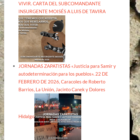
VIVIR. CARTA DEL SUBCOMANDANTE
INSURGENTE MOISÉS A LUIS DE TAVIRA
JORNADAS ZAPATISTAS «Justicia para Samir y
autodeterminación para los pueblos». 22 DE
FEBRERO DE 2026, Caracoles de Roberto
Barrios, La Unión, Jacinto Canek y Dolores
Hidalgo