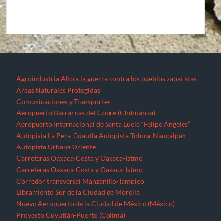
Agroindustria
Alto a la guerra contra los pueblos zapatistas
Áreas Naturales Protegidas
Comunicaciones y Transportes
Aeropuerto Barrancas del Cobre (Chihuahua)
Aeropuerto Internacional de Santa Lucía “Felipe Ángeles”
Autopista La Pera-Cuautla
Autopista Toluca-Naucalpán
Autopista Urbana Oriente
Carreteras Oaxaca-Costa y Oaxaca-Istmo
Carreteras Oaxaca-Costa y Oaxaca-Istmo
Corredor transversal Manzanillo-Tampico
Libramiento Sur de la Ciudad de Morelia
Nuevo Aeropuerto de la Ciudad de México (México)
Proyecto Cuyutlán-Puerto (Colima)