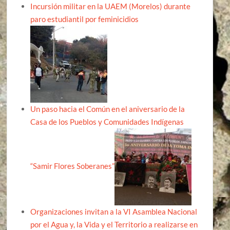
Incursión militar en la UAEM (Morelos) durante
paro estudiantil por feminicidios
Un paso hacia el Común en el aniversario de la
Casa de los Pueblos y Comunidades Indígenas
“Samir Flores Soberanes”
Organizaciones invitan a la VI Asamblea Nacional
por el Agua y, la Vida y el Territorio a realizarse en