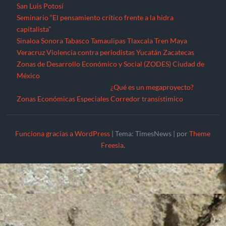
San Luis Potosí
Seminario “El pensamiento crítico frente a la hidra
capitalista”
Sinaloa
Sonora
Tabasco
Tamaulipas
Tlaxcala
Tren Maya
Veracruz
Violencia contra periodistas
Yucatán
Zacatecas
Zonas de Desarrollo Económico y Social (ZODES) Ciudad de
México
¿Qué es un megaproyecto?
Zonas Económicas Especiales
Corredor transístimico
Funciona gracias a WordPress
|
Tema: TimesNews
|
por
Theme
Freesia
.