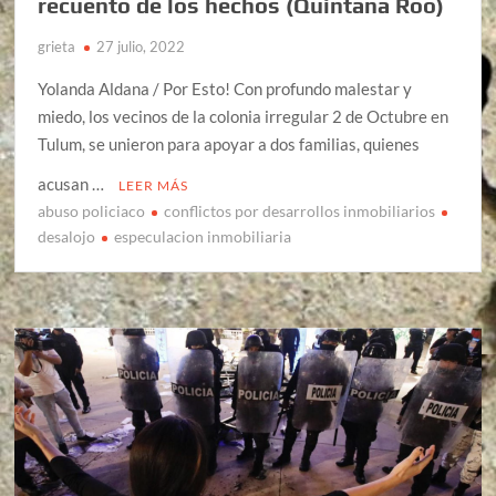
recuento de los hechos (Quintana Roo)
grieta
27 julio, 2022
Yolanda Aldana / Por Esto! Con profundo malestar y
miedo, los vecinos de la colonia irregular 2 de Octubre en
Tulum, se unieron para apoyar a dos familias, quienes
acusan …
LEER MÁS
abuso policiaco
conflictos por desarrollos inmobiliarios
desalojo
especulacion inmobiliaria