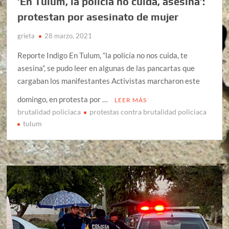
‘En Tulum, la policía no cuida, asesina’:
protestan por asesinato de mujer
grieta
28 marzo, 2021
Reporte Indigo En Tulum, “la policía no nos cuida, te
asesina”, se pudo leer en algunas de las pancartas que
cargaban los manifestantes Activistas marcharon este
domingo, en protesta por …
LEER MÁS
brutalidad policiaca
protestas contra brutalidad policiaca
tulum