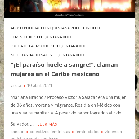
ABUSO POLICIACO EN QUINTANA ROO
CINTILLO
FEMINICIDIOS EN QUINTANA ROO
LUCHA DE LAS MUJERES EN QUINTANA ROO
NOTICIAS NACIONALES
QUINTANA ROO
“¡El paraíso huele a sangre!”, claman
mujeres en el Caribe mexicano
grieta
10 abril, 2021
Mariana Bracho / Proceso Victoria Salazar era una mujer
de 36 años, morena y migrante. Residía en México con
una visa humanitaria. A pesar de haber logrado salir del
Salvador, …
LEER MÁS
cancun
colectivos feministas
feminicidios
violencia
policiaca contra mujeres