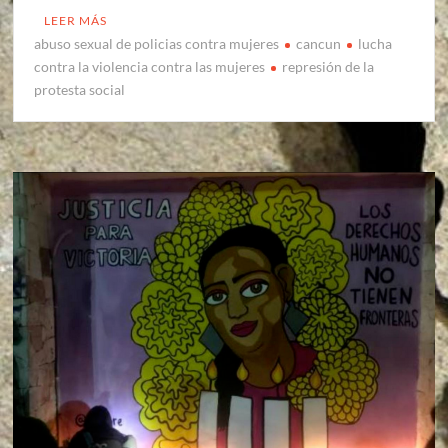
LEER MÁS
abuso sexual de policias contra mujeres
cancun
lucha
contra la violencia contra las mujeres
represión de la
protesta social