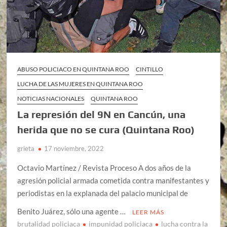
ABUSO POLICIACO EN QUINTANA ROO
CINTILLO
LUCHA DE LAS MUJERES EN QUINTANA ROO
NOTICIAS NACIONALES
QUINTANA ROO
La represión del 9N en Cancún, una
herida que no se cura (Quintana Roo)
grieta
17 noviembre, 2022
Octavio Martínez / Revista Proceso A dos años de la
agresión policial armada cometida contra manifestantes y
periodistas en la explanada del palacio municipal de
Benito Juárez, sólo una agente …
LEER MÁS
brutalidad policiaca
impunidad policiaca
lucha contra la