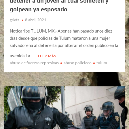
detener a un joven al cual someten y
golpean ya esposado
grieta
8 abril, 2021
Noticaribe TULUM, MX.- Apenas han pasado unos diez
días desde que policías de Tulum mataron a una mujer
salvadoreña al detenerla por alterar el orden público en la
avenida La …
LEER MÁS
abuso de fuerzas represivas
abuso policiaco
tulum