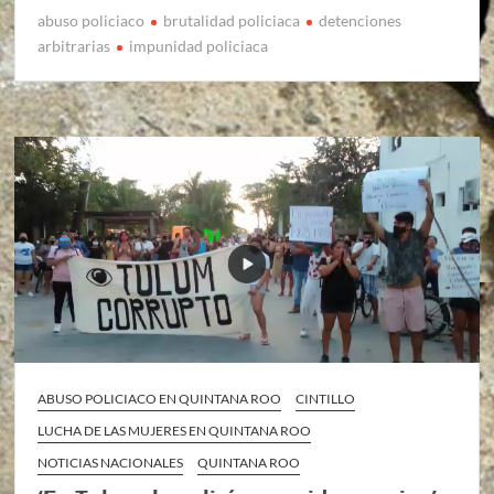
abuso policiaco
brutalidad policiaca
detenciones
arbitrarias
impunidad policiaca
ABUSO POLICIACO EN QUINTANA ROO
CINTILLO
LUCHA DE LAS MUJERES EN QUINTANA ROO
NOTICIAS NACIONALES
QUINTANA ROO