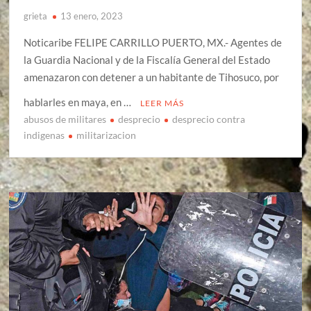
grieta
13 enero, 2023
Noticaribe FELIPE CARRILLO PUERTO, MX.- Agentes de
la Guardia Nacional y de la Fiscalía General del Estado
amenazaron con detener a un habitante de Tihosuco, por
hablarles en maya, en …
LEER MÁS
abusos de militares
desprecio
desprecio contra
indigenas
militarizacion