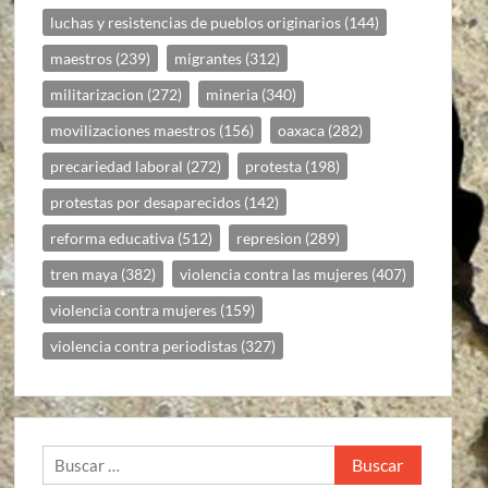
luchas y resistencias de pueblos originarios
(144)
maestros
(239)
migrantes
(312)
militarizacion
(272)
mineria
(340)
movilizaciones maestros
(156)
oaxaca
(282)
precariedad laboral
(272)
protesta
(198)
protestas por desaparecidos
(142)
reforma educativa
(512)
represion
(289)
tren maya
(382)
violencia contra las mujeres
(407)
violencia contra mujeres
(159)
violencia contra periodistas
(327)
Buscar: