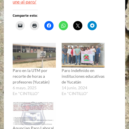
une-al-paro/
Comparte esto:
Paro en la UTM por
Paro indefinido en
recorte de horas a
instituciones educativas
profesores (Yucatán)
de Yucatán
6 mayo, 2025
14 junio, 2024
En "CINTILLO"
En "CINTILLO"
Anuncian Paro Laboral