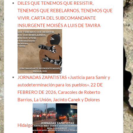
DILES QUE TENEMOS QUE RESISTIR,
TENEMOS QUE REBELARNOS, TENEMOS QUE
VIVIR. CARTA DEL SUBCOMANDANTE
INSURGENTE MOISÉS A LUIS DE TAVIRA
JORNADAS ZAPATISTAS «Justicia para Samir y
autodeterminación para los pueblos». 22 DE
FEBRERO DE 2026, Caracoles de Roberto
Barrios, La Unión, Jacinto Canek y Dolores
Hidalgo