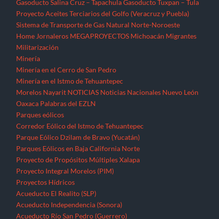
Gasoducto Salina Cruz – Tapachula
Gasoducto Tuxpan – Tula
Proyecto Aceites Terciarios del Golfo (Veracruz y Puebla)
Sistema de Transporte de Gas Natural Norte-Noroeste
Home
Jornaleros
MEGAPROYECTOS
Michoacán
Migrantes
Militarización
Minería
Minería en el Cerro de San Pedro
Minería en el Istmo de Tehuantepec
Morelos
Nayarit
NOTICIAS
Noticias Nacionales
Nuevo León
Oaxaca
Palabras del EZLN
Parques eólicos
Corredor Eólico del Istmo de Tehuantepec
Parque Eólico Dzilam de Bravo (Yucatán)
Parques Eólicos en Baja California Norte
Proyecto de Propósitos Múltiples Xalapa
Proyecto Integral Morelos (PIM)
Proyectos Hídricos
Acueducto El Realito (SLP)
Acueducto Independencia (Sonora)
Acueducto Río San Pedro (Guerrero)