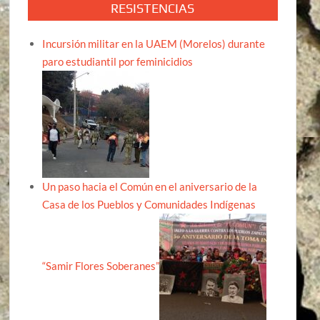
RESISTENCIAS
Incursión militar en la UAEM (Morelos) durante
paro estudiantil por feminicidios
Un paso hacia el Común en el aniversario de la
Casa de los Pueblos y Comunidades Indígenas
“Samir Flores Soberanes”