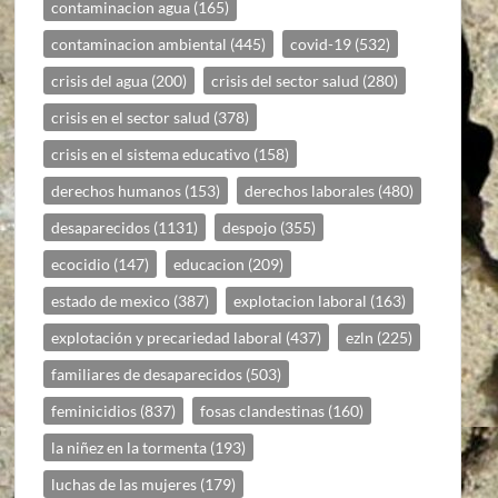
contaminacion agua
(165)
contaminacion ambiental
(445)
covid-19
(532)
crisis del agua
(200)
crisis del sector salud
(280)
crisis en el sector salud
(378)
crisis en el sistema educativo
(158)
derechos humanos
(153)
derechos laborales
(480)
desaparecidos
(1131)
despojo
(355)
ecocidio
(147)
educacion
(209)
estado de mexico
(387)
explotacion laboral
(163)
explotación y precariedad laboral
(437)
ezln
(225)
familiares de desaparecidos
(503)
feminicidios
(837)
fosas clandestinas
(160)
la niñez en la tormenta
(193)
luchas de las mujeres
(179)