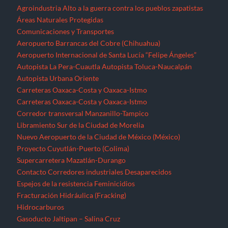
Agroindustria
Alto a la guerra contra los pueblos zapatistas
Áreas Naturales Protegidas
Comunicaciones y Transportes
Aeropuerto Barrancas del Cobre (Chihuahua)
Aeropuerto Internacional de Santa Lucía “Felipe Ángeles”
Autopista La Pera-Cuautla
Autopista Toluca-Naucalpán
Autopista Urbana Oriente
Carreteras Oaxaca-Costa y Oaxaca-Istmo
Carreteras Oaxaca-Costa y Oaxaca-Istmo
Corredor transversal Manzanillo-Tampico
Libramiento Sur de la Ciudad de Morelia
Nuevo Aeropuerto de la Ciudad de México (México)
Proyecto Cuyutlán-Puerto (Colima)
Supercarretera Mazatlán-Durango
Contacto
Corredores industriales
Desaparecidos
Espejos de la resistencia
Feminicidios
Fracturación Hidráulica (Fracking)
Hidrocarburos
Gasoducto Jaltipan – Salina Cruz