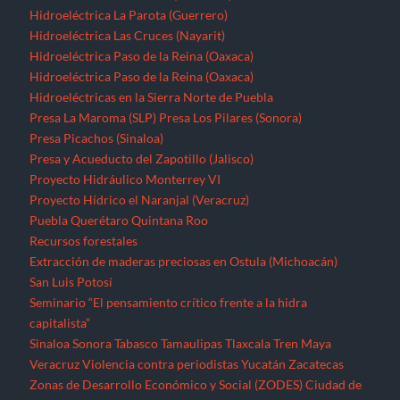
Hidroeléctrica La Parota (Guerrero)
Hidroeléctrica Las Cruces (Nayarit)
Hidroeléctrica Paso de la Reina (Oaxaca)
Hidroeléctrica Paso de la Reina (Oaxaca)
Hidroeléctricas en la Sierra Norte de Puebla
Presa La Maroma (SLP)
Presa Los Pilares (Sonora)
Presa Picachos (Sinaloa)
Presa y Acueducto del Zapotillo (Jalisco)
Proyecto Hidráulico Monterrey VI
Proyecto Hídrico el Naranjal (Veracruz)
Puebla
Querétaro
Quintana Roo
Recursos forestales
Extracción de maderas preciosas en Ostula (Michoacán)
San Luis Potosí
Seminario “El pensamiento crítico frente a la hidra
capitalista”
Sinaloa
Sonora
Tabasco
Tamaulipas
Tlaxcala
Tren Maya
Veracruz
Violencia contra periodistas
Yucatán
Zacatecas
Zonas de Desarrollo Económico y Social (ZODES) Ciudad de