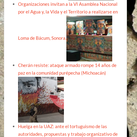
Organizaciones invitan a la VI Asamblea Nacional
por el Agua y, la Vida y el Territorio a realizarse en
Loma de Bácum, Sonora.
Cherán resiste: ataque armado rompe 14 años de
paz en la comunidad purépecha (Michoacán)
Huelga en la UAZ: ante el tortuguismo de las
autoridades, propuestas y trabajo organizativo de