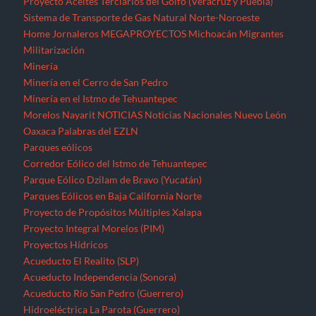
Proyecto Aceites Terciarios del Golfo (Veracruz y Puebla)
Sistema de Transporte de Gas Natural Norte-Noroeste
Home
Jornaleros
MEGAPROYECTOS
Michoacán
Migrantes
Militarización
Minería
Minería en el Cerro de San Pedro
Minería en el Istmo de Tehuantepec
Morelos
Nayarit
NOTICIAS
Noticias Nacionales
Nuevo León
Oaxaca
Palabras del EZLN
Parques eólicos
Corredor Eólico del Istmo de Tehuantepec
Parque Eólico Dzilam de Bravo (Yucatán)
Parques Eólicos en Baja California Norte
Proyecto de Propósitos Múltiples Xalapa
Proyecto Integral Morelos (PIM)
Proyectos Hídricos
Acueducto El Realito (SLP)
Acueducto Independencia (Sonora)
Acueducto Río San Pedro (Guerrero)
Hidroeléctrica La Parota (Guerrero)