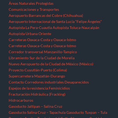
Áreas Naturales Protegidas
Comunicaciones y Transportes
Aeropuerto Barrancas del Cobre (Chihuahua)
Aeropuerto Internacional de Santa Lucía “Felipe Ángeles”
Autopista La Pera-Cuautla
Autopista Toluca-Naucalpán
Autopista Urbana Oriente
Carreteras Oaxaca-Costa y Oaxaca-Istmo
Carreteras Oaxaca-Costa y Oaxaca-Istmo
Corredor transversal Manzanillo-Tampico
Libramiento Sur de la Ciudad de Morelia
Nuevo Aeropuerto de la Ciudad de México (México)
Proyecto Cuyutlán-Puerto (Colima)
Supercarretera Mazatlán-Durango
Contacto
Corredores industriales
Desaparecidos
Espejos de la resistencia
Feminicidios
Fracturación Hidráulica (Fracking)
Hidrocarburos
Gasoducto Jaltipan – Salina Cruz
Gasoducto Salina Cruz – Tapachula
Gasoducto Tuxpan – Tula