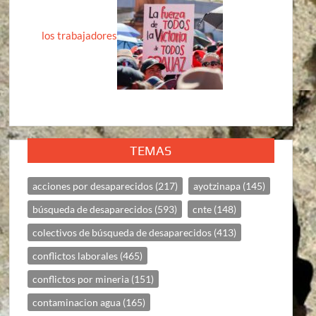
los trabajadores
TEMAS
acciones por desaparecidos
(217)
ayotzinapa
(145)
búsqueda de desaparecidos
(593)
cnte
(148)
colectivos de búsqueda de desaparecidos
(413)
conflictos laborales
(465)
conflictos por mineria
(151)
contaminacion agua
(165)