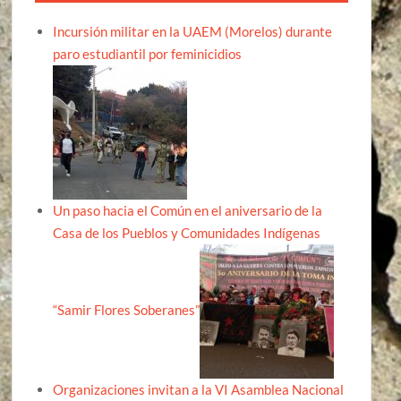
Incursión militar en la UAEM (Morelos) durante
paro estudiantil por feminicidios
Un paso hacia el Común en el aniversario de la
Casa de los Pueblos y Comunidades Indígenas
“Samir Flores Soberanes”
Organizaciones invitan a la VI Asamblea Nacional