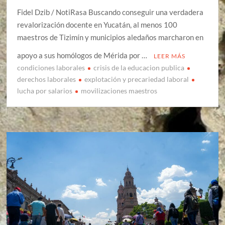
Fidel Dzib / NotiRasa Buscando conseguir una verdadera
revalorización docente en Yucatán, al menos 100
maestros de Tizimín y municipios aledaños marcharon en
apoyo a sus homólogos de Mérida por …
LEER MÁS
condiciones laborales
crisis de la educacion publica
derechos laborales
explotación y precariedad laboral
lucha por salarios
movilizaciones maestros