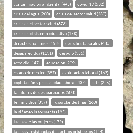
contaminacion ambiental
(445)
covid-19
(532)
crisis del agua
(200)
crisis del sector salud
(280)
crisis en el sector salud
(378)
crisis en el sistema educativo
(158)
derechos humanos
(153)
derechos laborales
(480)
desaparecidos
(1131)
despojo
(355)
ecocidio
(147)
educacion
(209)
estado de mexico
(387)
explotacion laboral
(163)
explotación y precariedad laboral
(437)
ezln
(225)
familiares de desaparecidos
(503)
feminicidios
(837)
fosas clandestinas
(160)
la niñez en la tormenta
(193)
luchas de las mujeres
(179)
luchas y resistencias de pueblos originarios
(144)