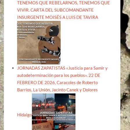
TENEMOS QUE REBELARNOS, TENEMOS QUE
VIVIR. CARTA DEL SUBCOMANDANTE
INSURGENTE MOISÉS A LUIS DE TAVIRA
JORNADAS ZAPATISTAS «Justicia para Samir y
autodeterminación para los pueblos». 22 DE
FEBRERO DE 2026, Caracoles de Roberto
Barrios, La Unión, Jacinto Canek y Dolores
Hidalgo