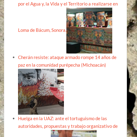
por el Agua y, la Vida y el Territorio a realizarse en
Loma de Bácum, Sonora.
Cherán resiste: ataque armado rompe 14 años de
paz en la comunidad purépecha (Michoacán)
Huelga en la UAZ: ante el tortuguismo de las
autoridades, propuestas y trabajo organizativo de