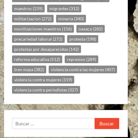
maestros
(239)
migrantes
(312)
militarizacion
(272)
mineria
(340)
movilizaciones maestros
(156)
oaxaca
(282)
precariedad laboral
(272)
protesta
(198)
protestas por desaparecidos
(142)
reforma educativa
(512)
represion
(289)
tren maya
(382)
violencia contra las mujeres
(407)
violencia contra mujeres
(159)
violencia contra periodistas
(327)
Buscar: