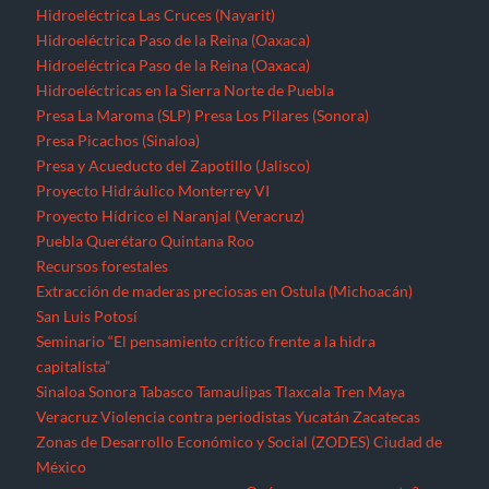
Hidroeléctrica Las Cruces (Nayarit)
Hidroeléctrica Paso de la Reina (Oaxaca)
Hidroeléctrica Paso de la Reina (Oaxaca)
Hidroeléctricas en la Sierra Norte de Puebla
Presa La Maroma (SLP)
Presa Los Pilares (Sonora)
Presa Picachos (Sinaloa)
Presa y Acueducto del Zapotillo (Jalisco)
Proyecto Hidráulico Monterrey VI
Proyecto Hídrico el Naranjal (Veracruz)
Puebla
Querétaro
Quintana Roo
Recursos forestales
Extracción de maderas preciosas en Ostula (Michoacán)
San Luis Potosí
Seminario “El pensamiento crítico frente a la hidra
capitalista”
Sinaloa
Sonora
Tabasco
Tamaulipas
Tlaxcala
Tren Maya
Veracruz
Violencia contra periodistas
Yucatán
Zacatecas
Zonas de Desarrollo Económico y Social (ZODES) Ciudad de
México