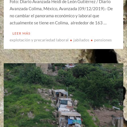
Foto: Diario Avanzada Heidi de León Gutiérrez / Diario
Avanzada Colima, México, Avanzada (09/12/2019).- De
no cambiar el panorama económico y laboral que
actualmente se tiene en Colima, alrededor de 163 …
LEER MÁS
explotación y precariedad laboral
jabilados
pensiones