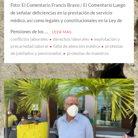
Foto: El Comentario Francis Bravo / El Comentario Luego
de señalar deficiencias en la prestación de servicio
médico, así como legales y constitucionales en la Ley de
Pensiones de los …
LEER MÁS
conflictos laborales
derechos laborales
explotación y
precariedad laboral
falta de atención médica
protestas
de jubilados y pensionados
protestas de maestros