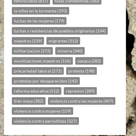
feminicidios
(837)
fosas clandestinas
(160)
la niñez en la tormenta
(193)
luchas de las mujeres
(179)
luchas y resistencias de pueblos originarios
(144)
maestros
(239)
migrantes
(312)
militarizacion
(272)
mineria
(340)
movilizaciones maestros
(156)
oaxaca
(282)
precariedad laboral
(272)
protesta
(198)
protestas por desaparecidos
(142)
reforma educativa
(512)
represion
(289)
tren maya
(382)
violencia contra las mujeres
(407)
violencia contra mujeres
(159)
violencia contra periodistas
(327)