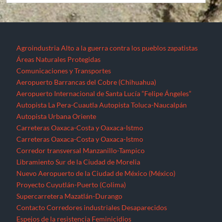
Agroindustria
Alto a la guerra contra los pueblos zapatistas
Áreas Naturales Protegidas
Comunicaciones y Transportes
Aeropuerto Barrancas del Cobre (Chihuahua)
Aeropuerto Internacional de Santa Lucía “Felipe Ángeles”
Autopista La Pera-Cuautla
Autopista Toluca-Naucalpán
Autopista Urbana Oriente
Carreteras Oaxaca-Costa y Oaxaca-Istmo
Carreteras Oaxaca-Costa y Oaxaca-Istmo
Corredor transversal Manzanillo-Tampico
Libramiento Sur de la Ciudad de Morelia
Nuevo Aeropuerto de la Ciudad de México (México)
Proyecto Cuyutlán-Puerto (Colima)
Supercarretera Mazatlán-Durango
Contacto
Corredores industriales
Desaparecidos
Espejos de la resistencia
Feminicidios