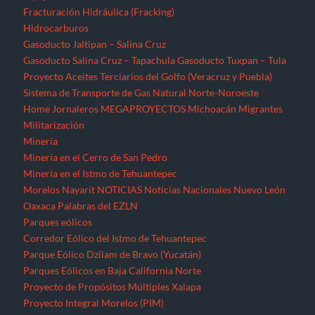
Fracturación Hidráulica (Fracking)
Hidrocarburos
Gasoducto Jaltipan – Salina Cruz
Gasoducto Salina Cruz – Tapachula
Gasoducto Tuxpan – Tula
Proyecto Aceites Terciarios del Golfo (Veracruz y Puebla)
Sistema de Transporte de Gas Natural Norte-Noroeste
Home
Jornaleros
MEGAPROYECTOS
Michoacán
Migrantes
Militarización
Minería
Minería en el Cerro de San Pedro
Minería en el Istmo de Tehuantepec
Morelos
Nayarit
NOTICIAS
Noticias Nacionales
Nuevo León
Oaxaca
Palabras del EZLN
Parques eólicos
Corredor Eólico del Istmo de Tehuantepec
Parque Eólico Dzilam de Bravo (Yucatán)
Parques Eólicos en Baja California Norte
Proyecto de Propósitos Múltiples Xalapa
Proyecto Integral Morelos (PIM)