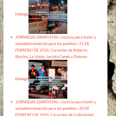
Hidalgo
JORNADAS ZAPATISTAS «Justicia para Samir y
autodeterminación para los pueblos». 21 DE
FEBRERO DE 2026, Caracoles de Roberto
Barrios, La Unión, Jacinto Canek y Dolores
Hidalgo
JORNADAS ZAPATISTAS «Justicia para Samir y
autodeterminación para los pueblos». 20 DE
FEBRERO DE 2026, Caracoles de La Realidad,