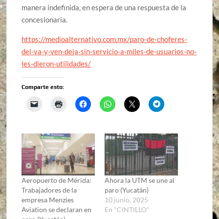
manera indefinida, en espera de una respuesta de la
concesionaria.
https://medioalternativo.com.mx/paro-de-choferes-
del-va-y-ven-deja-sin-servicio-a-miles-de-usuarios-no-
les-dieron-utilidades/
Comparte esto:
Aeropuerto de Mérida:
Ahora la UTM se une al
Trabajadores de la
paro (Yucatán)
empresa Menzies
10 junio, 2025
Aviation se declaran en
En "CINTILLO"