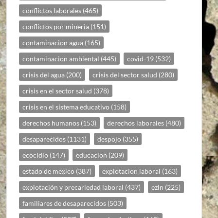
conflictos laborales
(465)
conflictos por mineria
(151)
contaminacion agua
(165)
contaminacion ambiental
(445)
covid-19
(532)
crisis del agua
(200)
crisis del sector salud
(280)
crisis en el sector salud
(378)
crisis en el sistema educativo
(158)
derechos humanos
(153)
derechos laborales
(480)
desaparecidos
(1131)
despojo
(355)
ecocidio
(147)
educacion
(209)
estado de mexico
(387)
explotacion laboral
(163)
explotación y precariedad laboral
(437)
ezln
(225)
familiares de desaparecidos
(503)