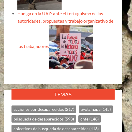
Huelga en la UAZ: ante el tortuguismo de las
autoridades, propuestas y trabajo organizativo de
los trabajadores
TEMAS
acciones por desaparecidos
(217)
ayotzinapa
(145)
búsqueda de desaparecidos
(593)
cnte
(148)
colectivos de búsqueda de desaparecidos
(413)