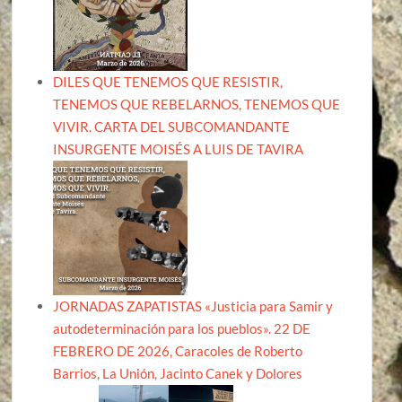
DILES QUE TENEMOS QUE RESISTIR,
TENEMOS QUE REBELARNOS, TENEMOS QUE
VIVIR. CARTA DEL SUBCOMANDANTE
INSURGENTE MOISÉS A LUIS DE TAVIRA
JORNADAS ZAPATISTAS «Justicia para Samir y
autodeterminación para los pueblos». 22 DE
FEBRERO DE 2026, Caracoles de Roberto
Barrios, La Unión, Jacinto Canek y Dolores