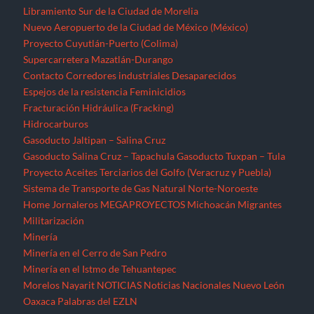
Libramiento Sur de la Ciudad de Morelia
Nuevo Aeropuerto de la Ciudad de México (México)
Proyecto Cuyutlán-Puerto (Colima)
Supercarretera Mazatlán-Durango
Contacto
Corredores industriales
Desaparecidos
Espejos de la resistencia
Feminicidios
Fracturación Hidráulica (Fracking)
Hidrocarburos
Gasoducto Jaltipan – Salina Cruz
Gasoducto Salina Cruz – Tapachula
Gasoducto Tuxpan – Tula
Proyecto Aceites Terciarios del Golfo (Veracruz y Puebla)
Sistema de Transporte de Gas Natural Norte-Noroeste
Home
Jornaleros
MEGAPROYECTOS
Michoacán
Migrantes
Militarización
Minería
Minería en el Cerro de San Pedro
Minería en el Istmo de Tehuantepec
Morelos
Nayarit
NOTICIAS
Noticias Nacionales
Nuevo León
Oaxaca
Palabras del EZLN