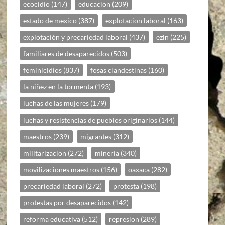
ecocidio
(147)
educacion
(209)
estado de mexico
(387)
explotacion laboral
(163)
explotación y precariedad laboral
(437)
ezln
(225)
familiares de desaparecidos
(503)
feminicidios
(837)
fosas clandestinas
(160)
la niñez en la tormenta
(193)
luchas de las mujeres
(179)
luchas y resistencias de pueblos originarios
(144)
maestros
(239)
migrantes
(312)
militarizacion
(272)
mineria
(340)
movilizaciones maestros
(156)
oaxaca
(282)
precariedad laboral
(272)
protesta
(198)
protestas por desaparecidos
(142)
reforma educativa
(512)
represion
(289)