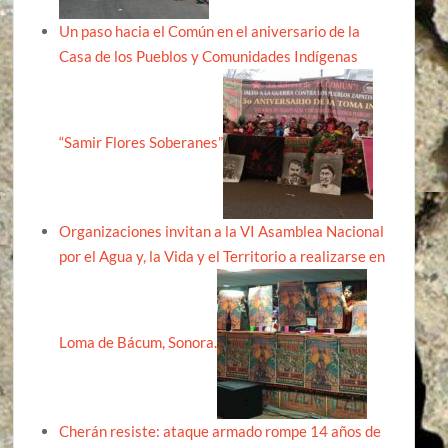
Un paso hacia el Común en el aniversario de la
Casa de los Pueblos y Comunidades Indígenas
“Samir Flores Soberanes”
Organizaciones invitan a la VI Asamblea Nacional
por el Agua y, la Vida y el Territorio a realizarse en
Loma de Bácum, Sonora.
Cherán resiste: ataque armado rompe 14 años de