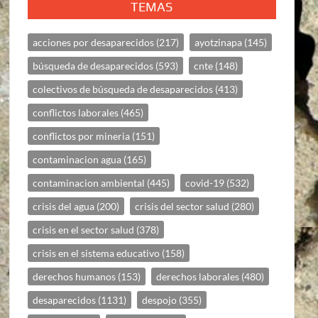
TEMAS
acciones por desaparecidos
(217)
ayotzinapa
(145)
búsqueda de desaparecidos
(593)
cnte
(148)
colectivos de búsqueda de desaparecidos
(413)
conflictos laborales
(465)
conflictos por mineria
(151)
contaminacion agua
(165)
contaminacion ambiental
(445)
covid-19
(532)
crisis del agua
(200)
crisis del sector salud
(280)
crisis en el sector salud
(378)
crisis en el sistema educativo
(158)
derechos humanos
(153)
derechos laborales
(480)
desaparecidos
(1131)
despojo
(355)