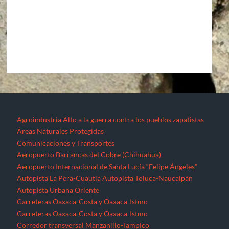
Agroindustria
Alto a la guerra contra los pueblos zapatistas
Áreas Naturales Protegidas
Comunicaciones y Transportes
Aeropuerto Barrancas del Cobre (Chihuahua)
Aeropuerto Internacional de Santa Lucía “Felipe Ángeles”
Autopista La Pera-Cuautla
Autopista Toluca-Naucalpán
Autopista Urbana Oriente
Carreteras Oaxaca-Costa y Oaxaca-Istmo
Carreteras Oaxaca-Costa y Oaxaca-Istmo
Corredor transversal Manzanillo-Tampico