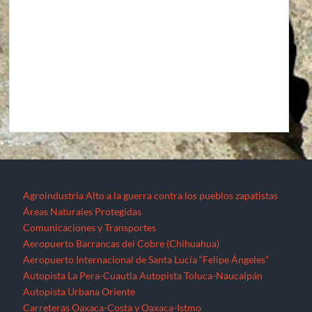
Agroindustria
Alto a la guerra contra los pueblos zapatistas
Áreas Naturales Protegidas
Comunicaciones y Transportes
Aeropuerto Barrancas del Cobre (Chihuahua)
Aeropuerto Internacional de Santa Lucía “Felipe Ángeles”
Autopista La Pera-Cuautla
Autopista Toluca-Naucalpán
Autopista Urbana Oriente
Carreteras Oaxaca-Costa y Oaxaca-Istmo