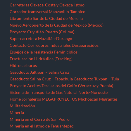
Carreteras Oaxaca-Costa y Oaxaca-Istmo
Corredor transversal Manzanillo-Tampico
Libramiento Sur de la Ciudad de Morelia
Nuevo Aeropuerto de la Ciudad de México (México)
Proyecto Cuyutlán-Puerto (Colima)
Supercarretera Mazatlán-Durango
Contacto
Corredores industriales
Desaparecidos
Espejos de la resistencia
Feminicidios
Fracturación Hidráulica (Fracking)
Hidrocarburos
Gasoducto Jaltipan – Salina Cruz
Gasoducto Salina Cruz – Tapachula
Gasoducto Tuxpan – Tula
Proyecto Aceites Terciarios del Golfo (Veracruz y Puebla)
Sistema de Transporte de Gas Natural Norte-Noroeste
Home
Jornaleros
MEGAPROYECTOS
Michoacán
Migrantes
Militarización
Minería
Minería en el Cerro de San Pedro
Minería en el Istmo de Tehuantepec