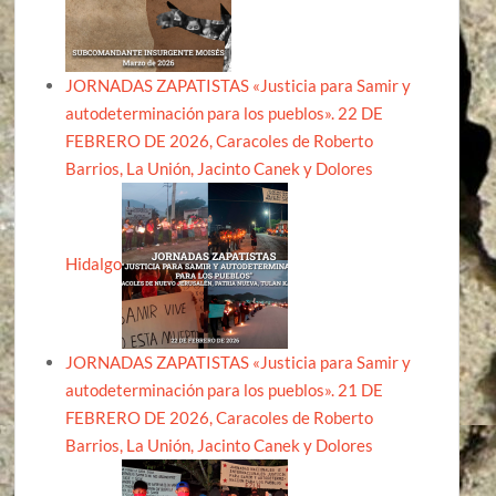
JORNADAS ZAPATISTAS «Justicia para Samir y
autodeterminación para los pueblos». 22 DE
FEBRERO DE 2026, Caracoles de Roberto
Barrios, La Unión, Jacinto Canek y Dolores
Hidalgo
JORNADAS ZAPATISTAS «Justicia para Samir y
autodeterminación para los pueblos». 21 DE
FEBRERO DE 2026, Caracoles de Roberto
Barrios, La Unión, Jacinto Canek y Dolores