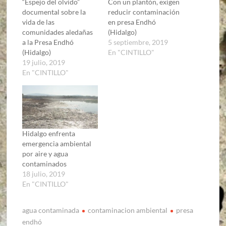
“Espejo del olvido”
Con un plantón, exigen
documental sobre la
reducir contaminación
vida de las
en presa Endhó
comunidades aledañas
(Hidalgo)
a la Presa Endhó
5 septiembre, 2019
(Hidalgo)
En "CINTILLO"
19 julio, 2019
En "CINTILLO"
Hidalgo enfrenta
emergencia ambiental
por aire y agua
contaminados
18 julio, 2019
En "CINTILLO"
agua contaminada
contaminacion ambiental
presa
endhó