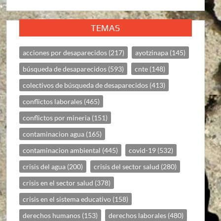
TEMAS
acciones por desaparecidos
(217)
ayotzinapa
(145)
búsqueda de desaparecidos
(593)
cnte
(148)
colectivos de búsqueda de desaparecidos
(413)
conflictos laborales
(465)
conflictos por mineria
(151)
contaminacion agua
(165)
contaminacion ambiental
(445)
covid-19
(532)
crisis del agua
(200)
crisis del sector salud
(280)
crisis en el sector salud
(378)
crisis en el sistema educativo
(158)
derechos humanos
(153)
derechos laborales
(480)