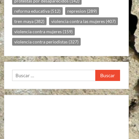
protestas por desaparecidos
(142)
reforma educativa
(512)
represion
(289)
tren maya
(382)
violencia contra las mujeres
(407)
violencia contra mujeres
(159)
violencia contra periodistas
(327)
Buscar: