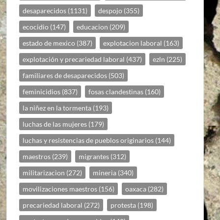
desaparecidos
(1131)
despojo
(355)
ecocidio
(147)
educacion
(209)
estado de mexico
(387)
explotacion laboral
(163)
explotación y precariedad laboral
(437)
ezln
(225)
familiares de desaparecidos
(503)
feminicidios
(837)
fosas clandestinas
(160)
la niñez en la tormenta
(193)
luchas de las mujeres
(179)
luchas y resistencias de pueblos originarios
(144)
maestros
(239)
migrantes
(312)
militarizacion
(272)
mineria
(340)
movilizaciones maestros
(156)
oaxaca
(282)
precariedad laboral
(272)
protesta
(198)