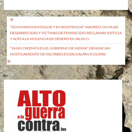
Navegación
“NOS UNIMOS EN DOLOR Y EN RESISTENCIA”: MADRES CON HIJAS
de
DESAPARECIDAS Y VÍCTIMAS DE FEMINICIDIO RECLAMAN JUSTICIA
entradas
Y ALTO A LA VIOLENCIA DE GÉNERO EN JALISCO
“YA NO CREEMOS EN EL GOBIERNO DE INDIRA”; DENUNCIAN
HOSTIGAMIENTO DE MILITARES EN ZACUALPAN (COLIMA)