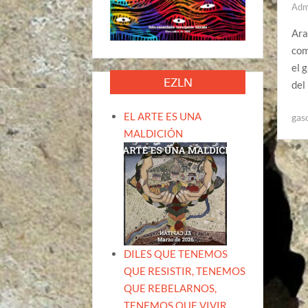
Adm
Ara
com
el 
EZLN
del
EL ARTE ES UNA
gas
MALDICIÓN
DILES QUE TENEMOS
QUE RESISTIR, TENEMOS
QUE REBELARNOS,
TENEMOS QUE VIVIR.