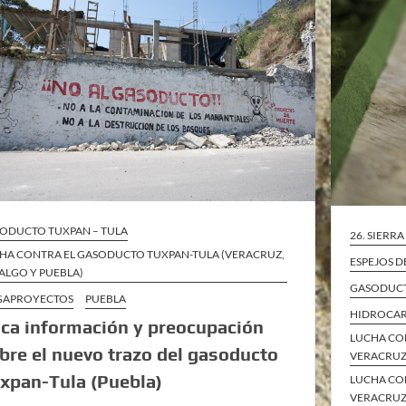
ODUCTO TUXPAN – TULA
26. SIERR
HA CONTRA EL GASODUCTO TUXPAN-TULA (VERACRUZ,
ESPEJOS D
ALGO Y PUEBLA)
GASODUCT
GAPROYECTOS
PUEBLA
HIDROCA
ca información y preocupación
LUCHA CO
bre el nuevo trazo del gasoducto
VERACRUZ
xpan-Tula (Puebla)
LUCHA CO
VERACRUZ