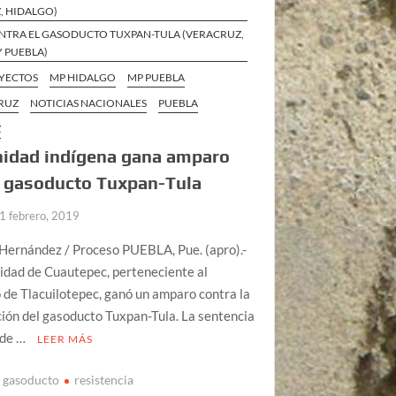
, HIDALGO)
NTRA EL GASODUCTO TUXPAN-TULA (VERACRUZ,
 PUEBLA)
YECTOS
MP HIDALGO
MP PUEBLA
RUZ
NOTICIAS NACIONALES
PUEBLA
Z
idad indígena gana amparo
a gasoducto Tuxpan-Tula
1 febrero, 2019
Hernández / Proceso PUEBLA, Pue. (apro).-
idad de Cuautepec, perteneciente al
 de Tlacuilotepec, ganó un amparo contra la
ión del gasoducto Tuxpan-Tula. La sentencia
o de …
LEER MÁS
gasoducto
resistencia