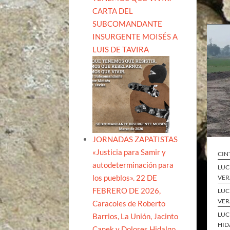
CARTA DEL
SUBCOMANDANTE
INSURGENTE MOISÉS A
LUIS DE TAVIRA
JORNADAS ZAPATISTAS
«Justicia para Samir y
CIN
autodeterminación para
LUC
los pueblos». 22 DE
VER
FEBRERO DE 2026,
LUC
VER
Caracoles de Roberto
LUC
Barrios, La Unión, Jacinto
HID
Canek y Dolores Hidalgo