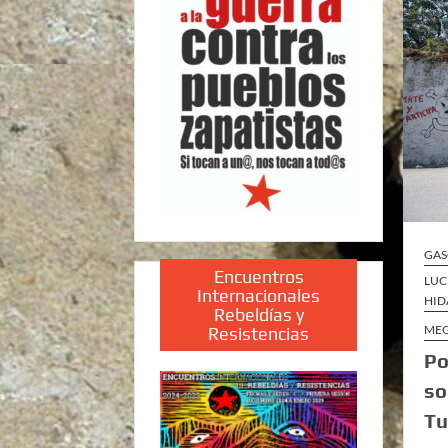
GAS
Encuentros
LUC
Internacionales
HID
Rebeldías y
ME
Resistencias
Po
so
Tu