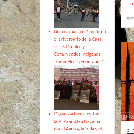
L
gas
Un paso hacia el Común en
el aniversario de la Casa
de los Pueblos y
Comunidades Indígenas
“Samir Flores Soberanes”
Organizaciones invitan a
la VI Asamblea Nacional
por el Agua y, la Vida y el
CIN