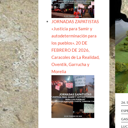
JORNADAS ZAPATISTAS
«Justicia para Samir y
autodeterminación para
los pueblos». 20 DE
FEBRERO DE 2026,
Caracoles de La Realidad,
Oventik, Garrucha y
Morelia
26.
ESP
GAS
LUC