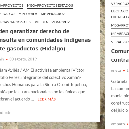
VERACRUZ
GAPROYECTOS
MEGAPROYECTOS ESTADOS
LUCHA CO
HIDALGO
MP PUEBLA
MP VERACRUZ
HIDALGO Y
ICIAS NACIONALES
PUEBLA
VERACRUZ
MEGAPRO
den garantizar derecho de
MP VERAC
nsulta en comunidades indígenas
VERACRU
te gasoductos (Hidalgo)
Comun
contr
in
30 agosto, 2019
iam Avilés / AM El activista ambiental Víctor
grieta
1
tillo Pérez, integrante del colectivo Ximh?i-
Gabriela 
echos Humanos para la Sierra Otomí-Tepehua,
La comun
aló que las transnacionales son las únicas que
municipio
ebran el acuerdo …
LEER MÁS
construcc
del juici
oducto
amparo