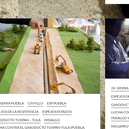
26. SIERR
ESPEJOS D
 SIERRA PUEBLA
CINTILLO
ESP PUEBLA
GASODUCT
EJOS DE LA RESISTENCIA
ESPEJOS ESTADOS
LUCHA CO
HIDALGO Y
ODUCTO TUXPAN – TULA
HIDALGO
MEGAPRO
HA CONTRA EL GASODUCTO TUXPAN-TULA (PUEBLA,