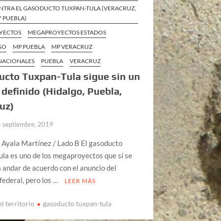
NTRA EL GASODUCTO TUXPAN-TULA (VERACRUZ,
 PUEBLA)
YECTOS
MEGAPROYECTOS ESTADOS
GO
MP PUEBLA
MP VERACRUZ
 NACIONALES
PUEBLA
VERACRUZ
cto Tuxpan-Tula sigue sin un
 definido (Hidalgo, Puebla,
uz)
5 septiembre, 2019
 Ayala Martínez / Lado B El gasoducto
la es uno de los megaproyectos que sí se
 andar de acuerdo con el anuncio del
federal, pero los …
LEER MÁS
l territorio
gasoducto tuxpan-tula