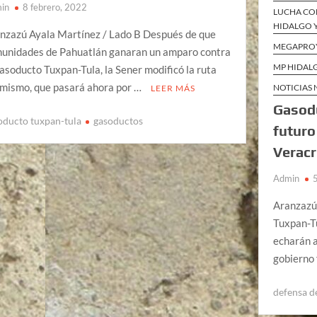
in
8 febrero, 2022
LUCHA CO
HIDALGO Y
nzazú Ayala Martínez / Lado B Después de que
MEGAPRO
unidades de Pahuatlán ganaran un amparo contra
MP HIDAL
gasoducto Tuxpan-Tula, la Sener modificó la ruta
 mismo, que pasará ahora por …
NOTICIAS
LEER MÁS
Gasodu
oducto tuxpan-tula
gasoductos
futuro
Veracr
Admin
Aranzazú
Tuxpan-Tu
echarán a
gobierno 
defensa de