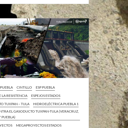
A PUEBLA
CINTILLO
ESP PUEBLA
E LA RESISTENCIA
ESPEJOS ESTADOS
O TUXPAN – TULA
HIDROELÉCTRICA PUEBLA 1
NTRA EL GASODUCTO TUXPAN-TULA (VERACRUZ,
 PUEBLA)
YECTOS
MEGAPROYECTOS ESTADOS