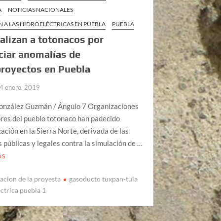
A
NOTICIAS NACIONALES
 A LAS HIDROELÉCTRICAS EN PUEBLA
PUEBLA
alizan a totonacos por
iar anomalías de
royectos en Puebla
4 enero, 2019
onzález Guzmán / Ángulo 7 Organizaciones
res del pueblo totonaco han padecido
zación en la Sierra Norte, derivada de las
 públicas y legales contra la simulación de …
ÁS
zacion de la proyesta
gasoducto tuxpan-tula
ctrica puebla 1