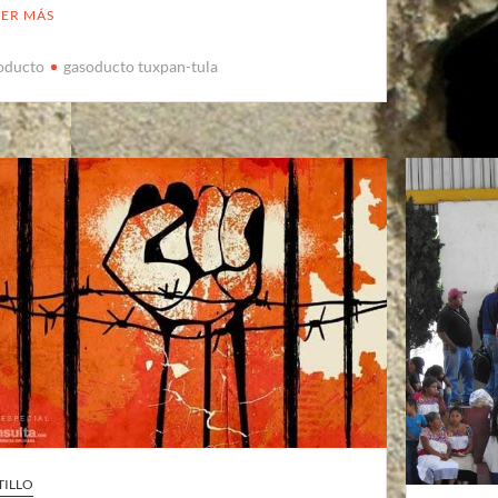
EER MÁS
oducto
gasoducto tuxpan-tula
TILLO