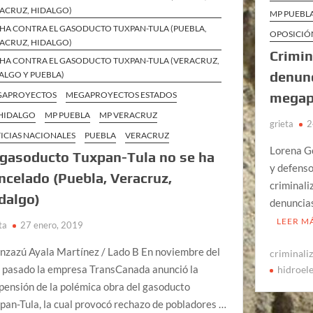
ACRUZ, HIDALGO)
MP PUEBL
HA CONTRA EL GASODUCTO TUXPAN-TULA (PUEBLA,
OPOSICIÓN
ACRUZ, HIDALGO)
Crimin
HA CONTRA EL GASODUCTO TUXPAN-TULA (VERACRUZ,
denunc
ALGO Y PUEBLA)
GAPROYECTOS
MEGAPROYECTOS ESTADOS
megap
HIDALGO
MP PUEBLA
MP VERACRUZ
grieta
2
ICIAS NACIONALES
PUEBLA
VERACRUZ
Lorena G
 gasoducto Tuxpan-Tula no se ha
y defenso
ncelado (Puebla, Veracruz,
criminali
dalgo)
denuncias
LEER M
ta
27 enero, 2019
nzazú Ayala Martínez / Lado B En noviembre del
criminali
 pasado la empresa TransCanada anunció la
hidroele
pensión de la polémica obra del gasoducto
pan-Tula, la cual provocó rechazo de pobladores …