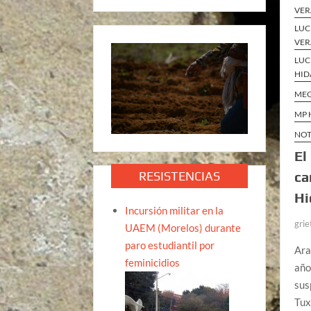
VER
LUC
VER
LUC
HID
ME
MP 
NOT
El
RESISTENCIAS
ca
Hi
Incursión militar en la
grie
UAEM (Morelos) durante
paro estudiantil por
Ara
feminicidios
año
sus
Tux