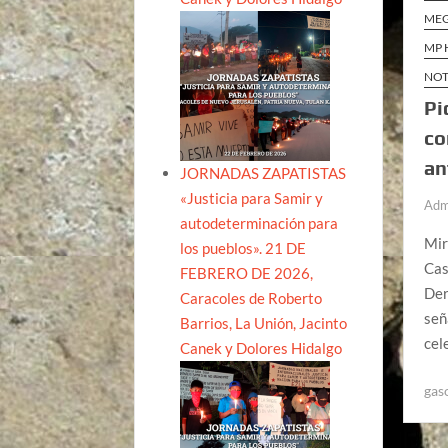
ME
MP 
NOT
Pi
co
an
JORNADAS ZAPATISTAS
«Justicia para Samir y
Adm
autodeterminación para
Mir
los pueblos». 21 DE
Cas
FEBRERO DE 2026,
Der
Caracoles de Roberto
señ
Barrios, La Unión, Jacinto
cel
Canek y Dolores Hidalgo
gas