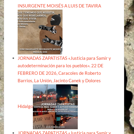
INSURGENTE MOISÉS A LUIS DE TAVIRA
JORNADAS ZAPATISTAS «Justicia para Samir y
autodeterminación para los pueblos». 22 DE
FEBRERO DE 2026, Caracoles de Roberto
Barrios, La Unión, Jacinto Canek y Dolores
Hidalgo
JORNADAS ZAPATISTAS «Justicia para Samir y