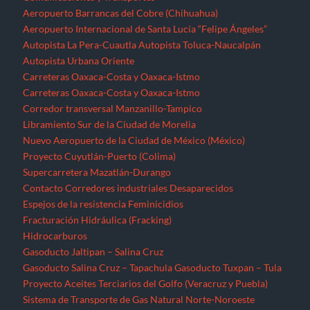
Aeropuerto Barrancas del Cobre (Chihuahua)
Aeropuerto Internacional de Santa Lucía “Felipe Ángeles”
Autopista La Pera-Cuautla
Autopista Toluca-Naucalpán
Autopista Urbana Oriente
Carreteras Oaxaca-Costa y Oaxaca-Istmo
Carreteras Oaxaca-Costa y Oaxaca-Istmo
Corredor transversal Manzanillo-Tampico
Libramiento Sur de la Ciudad de Morelia
Nuevo Aeropuerto de la Ciudad de México (México)
Proyecto Cuyutlán-Puerto (Colima)
Supercarretera Mazatlán-Durango
Contacto
Corredores industriales
Desaparecidos
Espejos de la resistencia
Feminicidios
Fracturación Hidráulica (Fracking)
Hidrocarburos
Gasoducto Jaltipan – Salina Cruz
Gasoducto Salina Cruz – Tapachula
Gasoducto Tuxpan – Tula
Proyecto Aceites Terciarios del Golfo (Veracruz y Puebla)
Sistema de Transporte de Gas Natural Norte-Noroeste