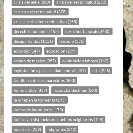
crisis del agua
(200)
crisis del sector salud
(280)
crisis en el sector salud
(378)
crisis en el sistema educativo
(158)
derechos humanos
(153)
derechos laborales
(480)
desaparecidos
(1131)
despojo
(355)
ecocidio
(147)
educacion
(209)
estado de mexico
(387)
explotacion laboral
(163)
explotación y precariedad laboral
(437)
ezln
(225)
familiares de desaparecidos
(503)
feminicidios
(837)
fosas clandestinas
(160)
la niñez en la tormenta
(193)
luchas de las mujeres
(179)
luchas y resistencias de pueblos originarios
(144)
maestros
(239)
migrantes
(312)