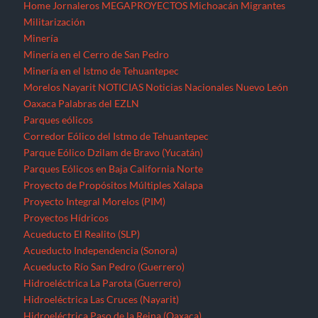
Home
Jornaleros
MEGAPROYECTOS
Michoacán
Migrantes
Militarización
Minería
Minería en el Cerro de San Pedro
Minería en el Istmo de Tehuantepec
Morelos
Nayarit
NOTICIAS
Noticias Nacionales
Nuevo León
Oaxaca
Palabras del EZLN
Parques eólicos
Corredor Eólico del Istmo de Tehuantepec
Parque Eólico Dzilam de Bravo (Yucatán)
Parques Eólicos en Baja California Norte
Proyecto de Propósitos Múltiples Xalapa
Proyecto Integral Morelos (PIM)
Proyectos Hídricos
Acueducto El Realito (SLP)
Acueducto Independencia (Sonora)
Acueducto Río San Pedro (Guerrero)
Hidroeléctrica La Parota (Guerrero)
Hidroeléctrica Las Cruces (Nayarit)
Hidroeléctrica Paso de la Reina (Oaxaca)