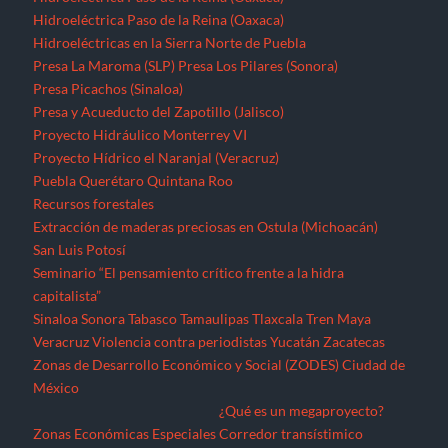
Hidroeléctrica Paso de la Reina (Oaxaca)
Hidroeléctricas en la Sierra Norte de Puebla
Presa La Maroma (SLP)
Presa Los Pilares (Sonora)
Presa Picachos (Sinaloa)
Presa y Acueducto del Zapotillo (Jalisco)
Proyecto Hidráulico Monterrey VI
Proyecto Hídrico el Naranjal (Veracruz)
Puebla
Querétaro
Quintana Roo
Recursos forestales
Extracción de maderas preciosas en Ostula (Michoacán)
San Luis Potosí
Seminario “El pensamiento crítico frente a la hidra
capitalista”
Sinaloa
Sonora
Tabasco
Tamaulipas
Tlaxcala
Tren Maya
Veracruz
Violencia contra periodistas
Yucatán
Zacatecas
Zonas de Desarrollo Económico y Social (ZODES) Ciudad de
México
¿Qué es un megaproyecto?
Zonas Económicas Especiales
Corredor transístimico