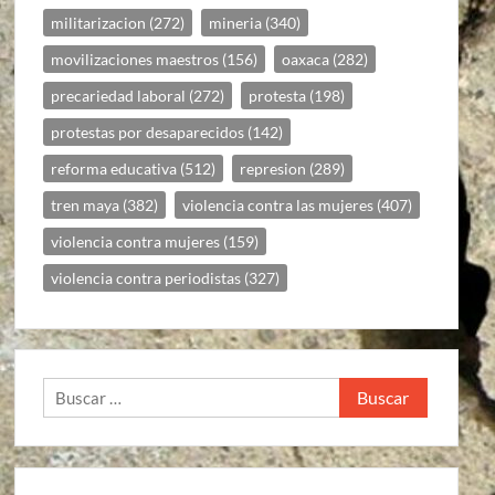
militarizacion
(272)
mineria
(340)
movilizaciones maestros
(156)
oaxaca
(282)
precariedad laboral
(272)
protesta
(198)
protestas por desaparecidos
(142)
reforma educativa
(512)
represion
(289)
tren maya
(382)
violencia contra las mujeres
(407)
violencia contra mujeres
(159)
violencia contra periodistas
(327)
Buscar: