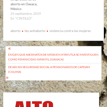
aborto en Oaxaca,
México
25 septiembre, 2019
En "CINTILLO"
aborto
ley antiaborto
violencia contra las mujeres
Navegación
EXIGEN QUE ASESINATOS DE NIÑAS EN IXTAYUTLA SE INVESTIGUEN
de
COMO FEMINICIDIO INFANTIL (OAXACA)
entradas
DEJAN SIN SEGURIDAD SOCIAL A PENSIONADOS DE CAPDAM
(COLIMA)