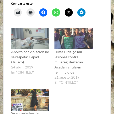
Comparte esto:
Aborto por violación no
Suma Hidalgo mil
se respeta: Cepad
lesiones contra
(Jalisco)
mujeres; destacan
24 abril, 2019
Acatlán y Tula en
En "CINTILLO"
feminicidios
21 agosto, 2019
En "CINTILLO"
Se aprueba ley de