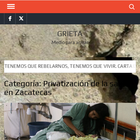
Saltar
Buscar
al
Facebook
Twitter
contenido
GRIETA
Medio para armar
UE REBELARNOS, TENEMOS QUE VIVIR. CARTA DEL SUBCOMANDA
UE REBELARNOS, TENEMOS QUE VIVIR. CARTA DEL SUBCOMANDA
Categoría:
Privatización de la salud
en Zacatecas