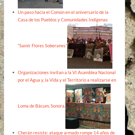
Un paso hacia el Común en el aniversario de la
Casa de los Pueblos y Comunidades Indígenas
“Samir Flores Soberanes”
Organizaciones invitan a la VI Asamblea Nacional
por el Agua y, la Vida y el Territorio a realizarse en
Loma de Bácum, Sonora.
Cherán resiste: ataque armado rompe 14 años de