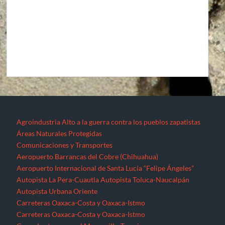
Agroindustria
Alto a la guerra contra los pueblos zapatistas
Áreas Naturales Protegidas
Comunicaciones y Transportes
Aeropuerto Barrancas del Cobre (Chihuahua)
Aeropuerto Internacional de Santa Lucía “Felipe Ángeles”
Autopista La Pera-Cuautla
Autopista Toluca-Naucalpán
Autopista Urbana Oriente
Carreteras Oaxaca-Costa y Oaxaca-Istmo
Carreteras Oaxaca-Costa y Oaxaca-Istmo