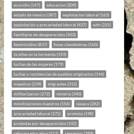
ecocidio
(147)
educacion
(209)
estado de mexico
(387)
explotacion laboral
(163)
explotación y precariedad laboral
(437)
ezln
(225)
familiares de desaparecidos
(503)
feminicidios
(837)
fosas clandestinas
(160)
la niñez en la tormenta
(193)
luchas de las mujeres
(179)
luchas y resistencias de pueblos originarios
(144)
maestros
(239)
migrantes
(312)
militarizacion
(272)
mineria
(340)
movilizaciones maestros
(156)
oaxaca
(282)
precariedad laboral
(272)
protesta
(198)
protestas por desaparecidos
(142)
reforma educativa
(512)
represion
(289)