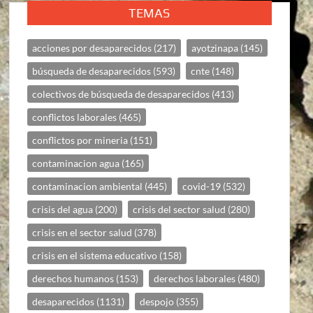
TEMAS
acciones por desaparecidos
(217)
ayotzinapa
(145)
búsqueda de desaparecidos
(593)
cnte
(148)
colectivos de búsqueda de desaparecidos
(413)
conflictos laborales
(465)
conflictos por mineria
(151)
contaminacion agua
(165)
contaminacion ambiental
(445)
covid-19
(532)
crisis del agua
(200)
crisis del sector salud
(280)
crisis en el sector salud
(378)
crisis en el sistema educativo
(158)
derechos humanos
(153)
derechos laborales
(480)
desaparecidos
(1131)
despojo
(355)