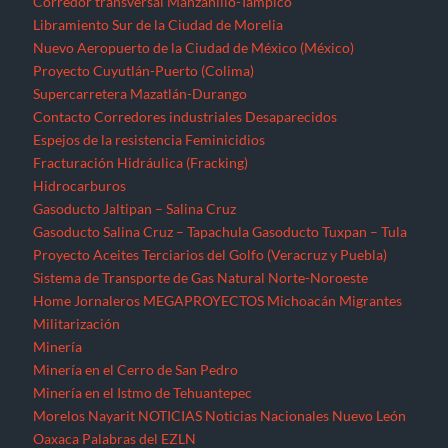
Corredor transversal Manzanillo-Tampico
Libramiento Sur de la Ciudad de Morelia
Nuevo Aeropuerto de la Ciudad de México (México)
Proyecto Cuyutlán-Puerto (Colima)
Supercarretera Mazatlán-Durango
Contacto
Corredores industriales
Desaparecidos
Espejos de la resistencia
Feminicidios
Fracturación Hidráulica (Fracking)
Hidrocarburos
Gasoducto Jaltipan – Salina Cruz
Gasoducto Salina Cruz – Tapachula
Gasoducto Tuxpan – Tula
Proyecto Aceites Terciarios del Golfo (Veracruz y Puebla)
Sistema de Transporte de Gas Natural Norte-Noroeste
Home
Jornaleros
MEGAPROYECTOS
Michoacán
Migrantes
Militarización
Minería
Minería en el Cerro de San Pedro
Minería en el Istmo de Tehuantepec
Morelos
Nayarit
NOTICIAS
Noticias Nacionales
Nuevo León
Oaxaca
Palabras del EZLN