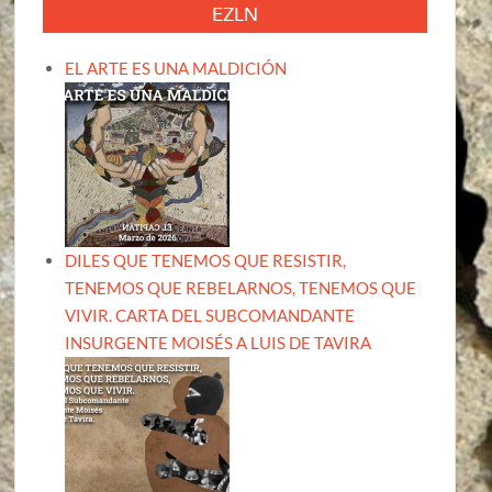
EZLN
EL ARTE ES UNA MALDICIÓN
DILES QUE TENEMOS QUE RESISTIR,
TENEMOS QUE REBELARNOS, TENEMOS QUE
VIVIR. CARTA DEL SUBCOMANDANTE
INSURGENTE MOISÉS A LUIS DE TAVIRA