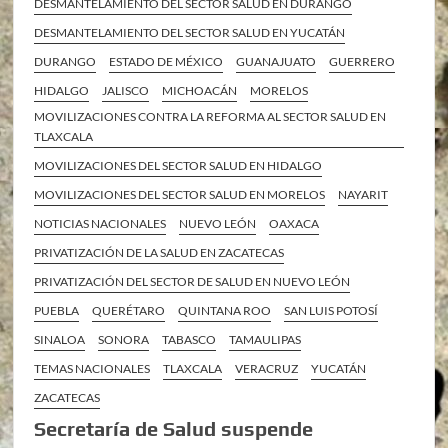
DESMANTELAMIENTO DEL SECTOR SALUD EN DURANGO
DESMANTELAMIENTO DEL SECTOR SALUD EN YUCATÁN
DURANGO
ESTADO DE MÉXICO
GUANAJUATO
GUERRERO
HIDALGO
JALISCO
MICHOACÁN
MORELOS
MOVILIZACIONES CONTRA LA REFORMA AL SECTOR SALUD EN
TLAXCALA
MOVILIZACIONES DEL SECTOR SALUD EN HIDALGO
MOVILIZACIONES DEL SECTOR SALUD EN MORELOS
NAYARIT
NOTICIAS NACIONALES
NUEVO LEÓN
OAXACA
PRIVATIZACIÓN DE LA SALUD EN ZACATECAS
PRIVATIZACIÓN DEL SECTOR DE SALUD EN NUEVO LEÓN
PUEBLA
QUERÉTARO
QUINTANA ROO
SAN LUIS POTOSÍ
SINALOA
SONORA
TABASCO
TAMAULIPAS
TEMAS NACIONALES
TLAXCALA
VERACRUZ
YUCATÁN
ZACATECAS
Secretaría de Salud suspende