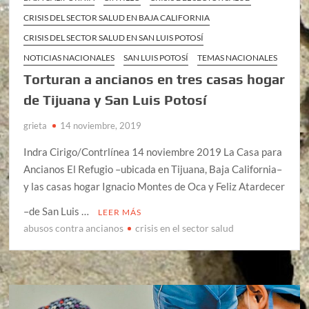
CRISIS DEL SECTOR SALUD EN BAJA CALIFORNIA
CRISIS DEL SECTOR SALUD EN SAN LUIS POTOSÍ
NOTICIAS NACIONALES
SAN LUIS POTOSÍ
TEMAS NACIONALES
Torturan a ancianos en tres casas hogar
de Tijuana y San Luis Potosí
grieta
14 noviembre, 2019
Indra Cirigo/Contrlínea 14 noviembre 2019 La Casa para
Ancianos El Refugio –ubicada en Tijuana, Baja California–
y las casas hogar Ignacio Montes de Oca y Feliz Atardecer
–de San Luis …
LEER MÁS
abusos contra ancianos
crisis en el sector salud