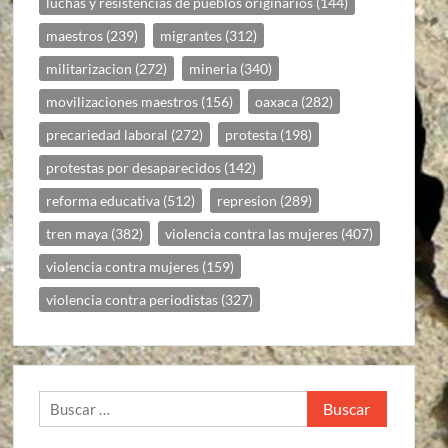
luchas y resistencias de pueblos originarios
(144)
maestros
(239)
migrantes
(312)
militarizacion
(272)
mineria
(340)
movilizaciones maestros
(156)
oaxaca
(282)
precariedad laboral
(272)
protesta
(198)
protestas por desaparecidos
(142)
reforma educativa
(512)
represion
(289)
tren maya
(382)
violencia contra las mujeres
(407)
violencia contra mujeres
(159)
violencia contra periodistas
(327)
Buscar: