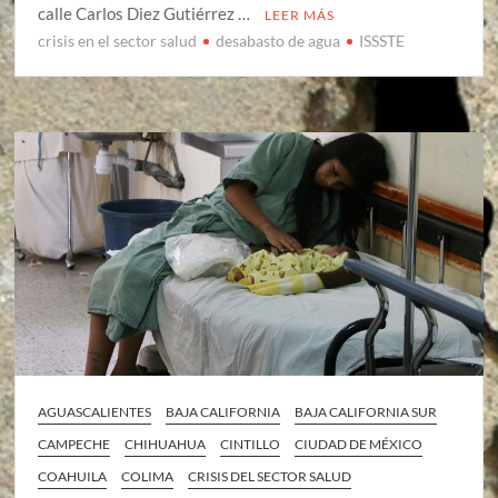
calle Carlos Diez Gutiérrez …
LEER MÁS
crisis en el sector salud
desabasto de agua
ISSSTE
AGUASCALIENTES
BAJA CALIFORNIA
BAJA CALIFORNIA SUR
CAMPECHE
CHIHUAHUA
CINTILLO
CIUDAD DE MÉXICO
COAHUILA
COLIMA
CRISIS DEL SECTOR SALUD