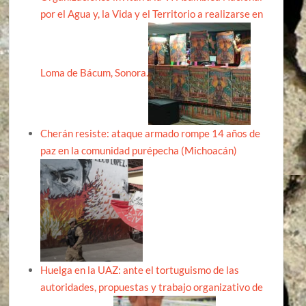
por el Agua y, la Vida y el Territorio a realizarse en
Loma de Bácum, Sonora.
Cherán resiste: ataque armado rompe 14 años de
paz en la comunidad purépecha (Michoacán)
Huelga en la UAZ: ante el tortuguismo de las
autoridades, propuestas y trabajo organizativo de