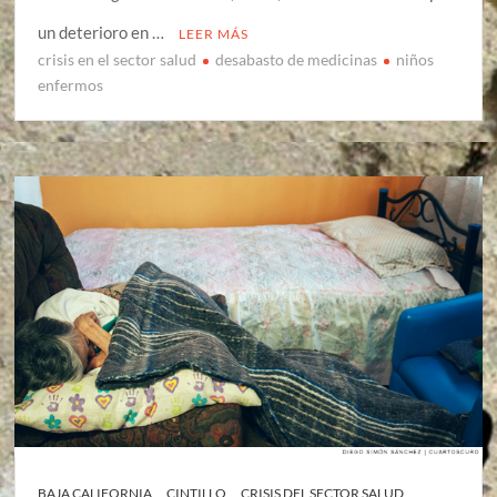
un deterioro en …
LEER MÁS
crisis en el sector salud
desabasto de medicinas
niños
enfermos
BAJA CALIFORNIA
CINTILLO
CRISIS DEL SECTOR SALUD