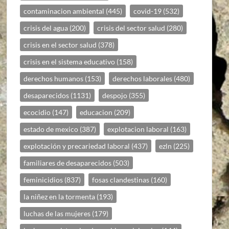
contaminacion ambiental
(445)
covid-19
(532)
crisis del agua
(200)
crisis del sector salud
(280)
crisis en el sector salud
(378)
crisis en el sistema educativo
(158)
derechos humanos
(153)
derechos laborales
(480)
desaparecidos
(1131)
despojo
(355)
ecocidio
(147)
educacion
(209)
estado de mexico
(387)
explotacion laboral
(163)
explotación y precariedad laboral
(437)
ezln
(225)
familiares de desaparecidos
(503)
feminicidios
(837)
fosas clandestinas
(160)
la niñez en la tormenta
(193)
luchas de las mujeres
(179)