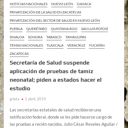
NOTICIAS NACIONALES
NUEVO LEÓN
OAXACA
PRIVATIZACIÓN DE LA SALUD EN ZACATECAS
PRIVATIZACIÓN DEL SECTOR DE SALUD EN NUEVO LEÓN
PUEBLA
QUERÉTARO
QUINTANA ROO
SAN LUIS POTOSÍ
SINALOA
SONORA
TABASCO
TAMAULIPAS
TEMAS NACIONALES
TLAXCALA
VERACRUZ
YUCATÁN
ZACATECAS
Secretaría de Salud suspende
aplicación de pruebas de tamiz
neonatal; piden a estados hacer el
estudio
grieta
1 abril, 2019
Las secretarías estatales de salud recibieron una
notificación federal, donde se les pide hacerse cargo de
las pruebas a recién nacidos. Julio César Reveles Aguilar /