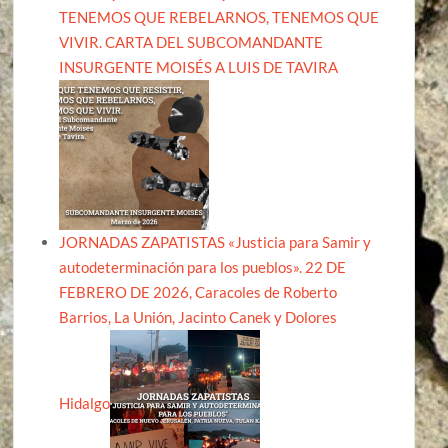
TENEMOS QUE REBELARNOS, TENEMOS QUE
VIVIR. CARTA DEL SUBCOMANDANTE
INSURGENTE MOISÉS A LUIS DE TAVIRA
JORNADAS ZAPATISTAS «Justicia para Samir y
autodeterminación para los pueblos». 22 DE
FEBRERO DE 2026, Caracoles de Roberto
Barrios, La Unión, Jacinto Canek y Dolores
Hidalgo