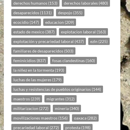
derechos humanos
(153)
derechos laborales
(480)
desaparecidos
(1131)
despojo
(355)
ecocidio
(147)
educacion
(209)
estado de mexico
(387)
explotacion laboral
(163)
explotación y precariedad laboral
(437)
ezln
(225)
familiares de desaparecidos
(503)
feminicidios
(837)
fosas clandestinas
(160)
la niñez en la tormenta
(193)
luchas de las mujeres
(179)
luchas y resistencias de pueblos originarios
(144)
maestros
(239)
migrantes
(312)
militarizacion
(272)
mineria
(340)
movilizaciones maestros
(156)
oaxaca
(282)
precariedad laboral
(272)
protesta
(198)