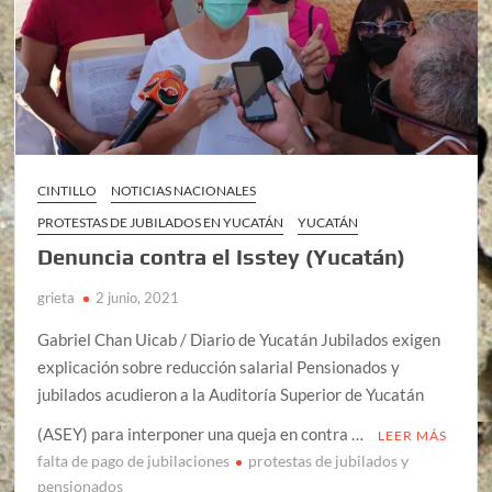
CINTILLO
NOTICIAS NACIONALES
PROTESTAS DE JUBILADOS EN YUCATÁN
YUCATÁN
Denuncia contra el Isstey (Yucatán)
grieta
2 junio, 2021
Gabriel Chan Uicab / Diario de Yucatán Jubilados exigen
explicación sobre reducción salarial Pensionados y
jubilados acudieron a la Auditoría Superior de Yucatán
(ASEY) para interponer una queja en contra …
LEER MÁS
falta de pago de jubilaciones
protestas de jubilados y
pensionados