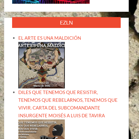
EZLN
EL ARTE ES UNA MALDICIÓN
DILES QUE TENEMOS QUE RESISTIR,
TENEMOS QUE REBELARNOS, TENEMOS QUE
VIVIR. CARTA DEL SUBCOMANDANTE
INSURGENTE MOISÉS A LUIS DE TAVIRA