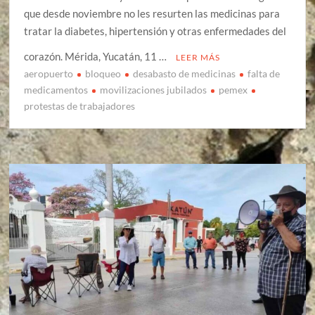
que desde noviembre no les resurten las medicinas para
tratar la diabetes, hipertensión y otras enfermedades del
corazón. Mérida, Yucatán, 11 …
LEER MÁS
aeropuerto
bloqueo
desabasto de medicinas
falta de
medicamentos
movilizaciones jubilados
pemex
protestas de trabajadores