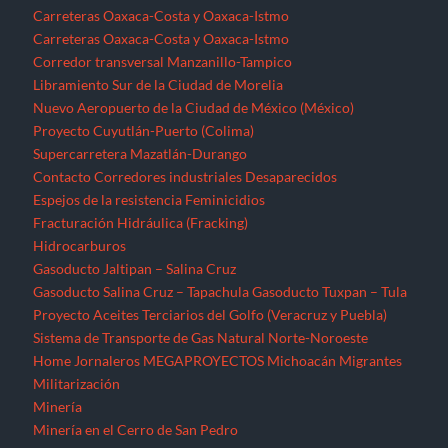
Carreteras Oaxaca-Costa y Oaxaca-Istmo
Carreteras Oaxaca-Costa y Oaxaca-Istmo
Corredor transversal Manzanillo-Tampico
Libramiento Sur de la Ciudad de Morelia
Nuevo Aeropuerto de la Ciudad de México (México)
Proyecto Cuyutlán-Puerto (Colima)
Supercarretera Mazatlán-Durango
Contacto
Corredores industriales
Desaparecidos
Espejos de la resistencia
Feminicidios
Fracturación Hidráulica (Fracking)
Hidrocarburos
Gasoducto Jaltipan – Salina Cruz
Gasoducto Salina Cruz – Tapachula
Gasoducto Tuxpan – Tula
Proyecto Aceites Terciarios del Golfo (Veracruz y Puebla)
Sistema de Transporte de Gas Natural Norte-Noroeste
Home
Jornaleros
MEGAPROYECTOS
Michoacán
Migrantes
Militarización
Minería
Minería en el Cerro de San Pedro