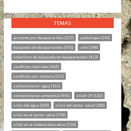
TEMAS
acciones por desaparecidos
(217)
ayotzinapa
(145)
búsqueda de desaparecidos
(593)
cnte
(148)
colectivos de búsqueda de desaparecidos
(413)
conflictos laborales
(465)
conflictos por mineria
(151)
contaminacion agua
(165)
contaminacion ambiental
(445)
covid-19
(532)
crisis del agua
(200)
crisis del sector salud
(280)
crisis en el sector salud
(378)
crisis en el sistema educativo
(158)