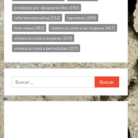
protestas por desaparecidos
(142)
reforma educativa
(512)
represion
(289)
tren maya
(382)
violencia contra las mujeres
(407)
violencia contra mujeres
(159)
violencia contra periodistas
(327)
Buscar: