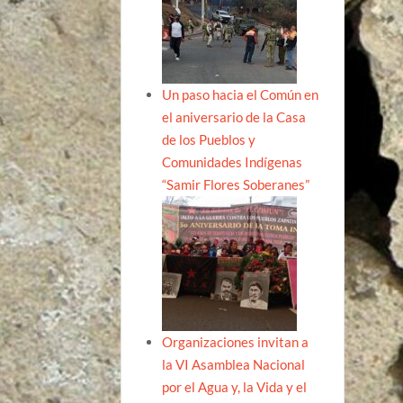
Un paso hacia el Común en
el aniversario de la Casa
de los Pueblos y
Comunidades Indígenas
“Samir Flores Soberanes”
Organizaciones invitan a
la VI Asamblea Nacional
por el Agua y, la Vida y el