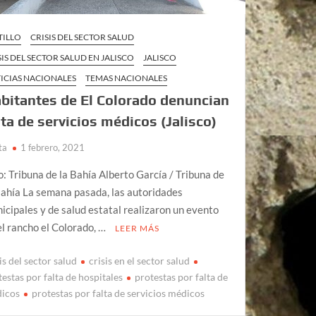
TILLO
CRISIS DEL SECTOR SALUD
SIS DEL SECTOR SALUD EN JALISCO
JALISCO
ICIAS NACIONALES
TEMAS NACIONALES
bitantes de El Colorado denuncian
lta de servicios médicos (Jalisco)
ta
1 febrero, 2021
o: Tribuna de la Bahía Alberto García / Tribuna de
Bahía La semana pasada, las autoridades
icipales y de salud estatal realizaron un evento
el rancho el Colorado, …
LEER MÁS
is del sector salud
crisis en el sector salud
testas por falta de hospitales
protestas por falta de
icos
protestas por falta de servicios médicos