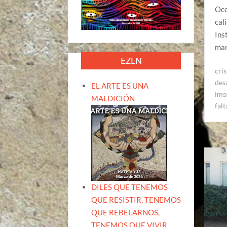
Occ
cal
Ins
man
EZLN
cris
des
EL ARTE ES UNA
ims
MALDICIÓN
fal
DILES QUE TENEMOS
QUE RESISTIR, TENEMOS
QUE REBELARNOS,
TENEMOS QUE VIVIR.