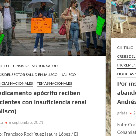
CINTILLO
CRISIS DE
INCREMENT
TILLO
CRISIS DEL SECTOR SALUD
NOTICIAS
SIS DEL SECTOR SALUD EN JALISCO
JALISCO
Por in
ICIAS NACIONALES
TEMAS NACIONALES
abando
dicamento apócrifo reciben
Andrés
cientes con insuficiencia renal
alisco)
grieta
2
ta
6 septiembre, 2021
Foto: Cor
Cohamiata
o: Francisco Rodríguez Isaura López / El