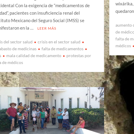
wixárika,
idental Con la exigencia de “medicamentos de
quedaron 
idad”, pacientes con insuficiencia renal del
tituto Mexicano del Seguro Social (IMSS) se
aumento d
ifestaron en la …
LEER MÁS
de médic
falta de 
is del sector salud
crisis en el sector salud
médicos
abasto de medicinas
falta de medicamentos
s
mala calidad de medicamento
protestas por
ta de médicos