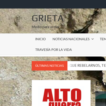
Saltar
al
contenido
GRIETA
Medio para armar
INICIO
NOTICIAS NACIONALES
TE
TRAVESÍA POR LA VIDA
 TENEMOS QUE REBELARNOS, TENEMOS QUE VIVIR. CARTA DEL 
ÚLTIMAS NOTICIAS
 TENEMOS QUE REBELARNOS, TENEMOS QUE VIVIR. CARTA DEL 
Eti