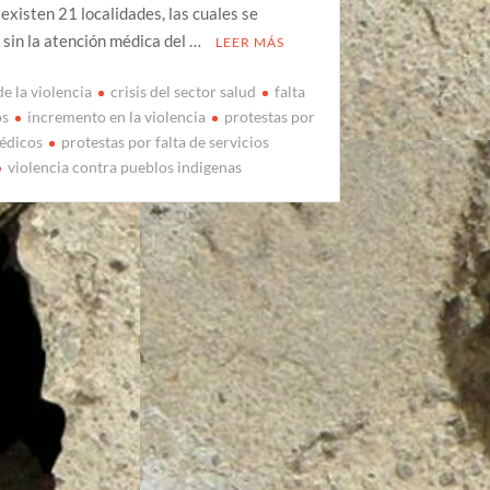
 existen 21 localidades, las cuales se
sin la atención médica del …
LEER MÁS
e la violencia
crisis del sector salud
falta
os
incremento en la violencia
protestas por
médicos
protestas por falta de servicios
violencia contra pueblos indigenas