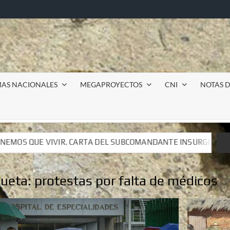
MAS NACIONALES
MEGAPROYECTOS
CNI
NOTAS D
SUBCOMANDANTE INSURGENTE MOISÉS A LUIS DE TAVIRA
SUBCOMANDANTE INSURGENTE MOISÉS A LUIS DE TAVIRA
queta:
protestas por falta de médicos