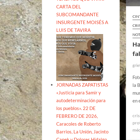
CARTA DEL
SUBCOMANDANTE
CIN
INSURGENTE MOISÉS A
CRI
LUIS DE TAVIRA
NOT
Ha
fa
grie
Fot
JORNADAS ZAPATISTAS
la 
«Justicia para Samir y
mun
autodeterminación para
en 
los pueblos». 22 DE
cris
FEBRERO DE 2026,
pro
Caracoles de Roberto
méd
Barrios, La Unión, Jacinto
Canek y Dolores Hidalgo