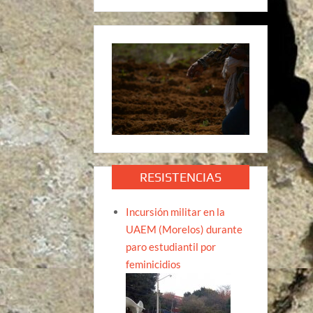
RESISTENCIAS
Incursión militar en la
UAEM (Morelos) durante
paro estudiantil por
feminicidios