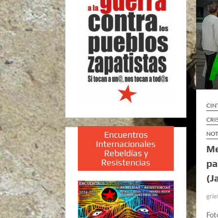
CIN
CRI
Encuentros
NOT
Internacionales
Me
Rebeldías y
Resistencias
pa
(J
grie
Fot