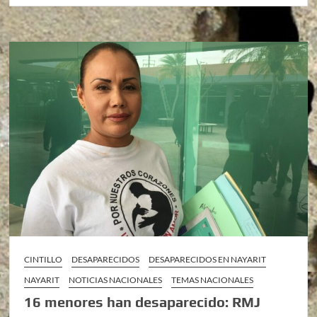
CINTILLO
DESAPARECIDOS
DESAPARECIDOS EN NAYARIT
NAYARIT
NOTICIAS NACIONALES
TEMAS NACIONALES
16 menores han desaparecido: RMJ