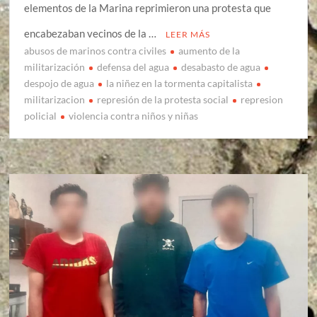
elementos de la Marina reprimieron una protesta que
encabezaban vecinos de la …
LEER MÁS
abusos de marinos contra civiles
aumento de la
militarización
defensa del agua
desabasto de agua
despojo de agua
la niñez en la tormenta capitalista
militarizacion
represión de la protesta social
represion
policial
violencia contra niños y niñas