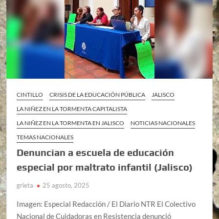
CINTILLO
CRISIS DE LA EDUCACIÓN PÚBLICA
JALISCO
LA NIÑEZ EN LA TORMENTA CAPITALISTA
LA NIÑEZ EN LA TORMENTA EN JALISCO
NOTICIAS NACIONALES
TEMAS NACIONALES
Denuncian a escuela de educación
especial por maltrato infantil (Jalisco)
grieta
25 agosto, 2025
Imagen: Especial Redacción / El Diario NTR El Colectivo
Nacional de Cuidadoras en Resistencia denunció