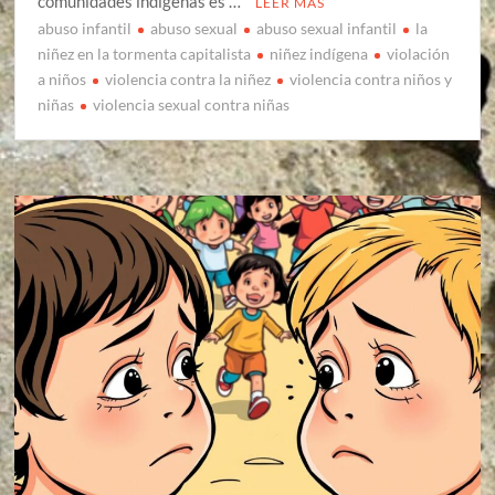
comunidades indígenas es …
LEER MÁS
abuso infantil
abuso sexual
abuso sexual infantil
la
niñez en la tormenta capitalista
niñez indígena
violación
a niños
violencia contra la niñez
violencia contra niños y
niñas
violencia sexual contra niñas