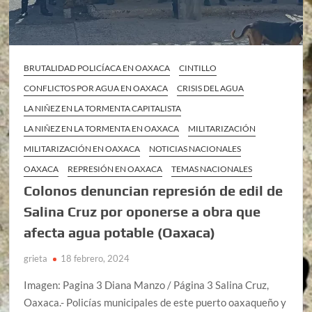
BRUTALIDAD POLICÍACA EN OAXACA
CINTILLO
CONFLICTOS POR AGUA EN OAXACA
CRISIS DEL AGUA
LA NIÑEZ EN LA TORMENTA CAPITALISTA
LA NIÑEZ EN LA TORMENTA EN OAXACA
MILITARIZACIÓN
MILITARIZACIÓN EN OAXACA
NOTICIAS NACIONALES
OAXACA
REPRESIÓN EN OAXACA
TEMAS NACIONALES
Colonos denuncian represión de edil de
Salina Cruz por oponerse a obra que
afecta agua potable (Oaxaca)
grieta
18 febrero, 2024
Imagen: Pagina 3 Diana Manzo / Página 3 Salina Cruz,
Oaxaca.- Policías municipales de este puerto oaxaqueño y