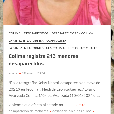
COLIMA
DESAPARECIDOS
DESAPARECIDOS EN COLIMA
LA NIÑEZ EN LA TORMENTA CAPITALISTA
LA NIÑEZ EN LA TORMENTA EN COLIMA
TEMAS NACIONALES
Colima registra 213 menores
desaparecidos
grieta
10 enero, 2024
*En la fotografía: Kelsy Naomi, desapareció en mayo de
20219 en Tecomán. Heidi de León Gutierrez / DIario
Avanzada Colima, México, Avanzada (10/01/2024).- La
violencia que afecta al estado no …
LEER MÁS
desaparicion de menores
desaparicion niñas niños