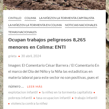
CINTILLO
COLIMA
LA NIÑEZ EN LA TORMENTA CAPITALISTA
LA NIÑEZ EN LA TORMENTA EN COLIMA
NOTICIAS NACIONALES
TEMAS NACIONALES
Ocupan trabajos peligrosos 8,265
menores en Colima: ENTI
grieta
30 abril, 2024
Imagen: El Comentario César Barrera / El Comentario En
el marco del Día del Niño y la Niña las estadísticas en
materia laboral para este sector no son positivas, pues el
número …
LEER MÁS
explotacion infantil
la niñez en la tormenta capitalista
pobreza infantil
tasa ocupacion infantil
trabajo infantil
violencia contra la niñez