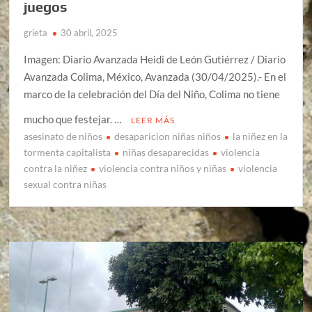
juegos
grieta
30 abril, 2025
Imagen: Diario Avanzada Heidi de León Gutiérrez / Diario
Avanzada Colima, México, Avanzada (30/04/2025).- En el
marco de la celebración del Día del Niño, Colima no tiene
mucho que festejar. …
LEER MÁS
asesinato de niños
desaparicion niñas niños
la niñez en la
tormenta capitalista
niñas desaparecidas
violencia
contra la niñez
violencia contra niños y niñas
violencia
sexual contra niñas