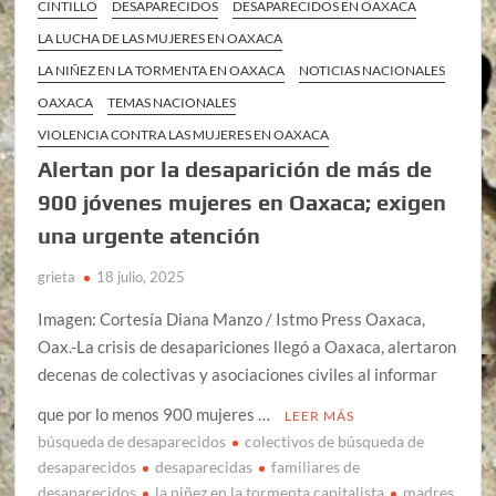
CINTILLO
DESAPARECIDOS
DESAPARECIDOS EN OAXACA
LA LUCHA DE LAS MUJERES EN OAXACA
LA NIÑEZ EN LA TORMENTA EN OAXACA
NOTICIAS NACIONALES
OAXACA
TEMAS NACIONALES
VIOLENCIA CONTRA LAS MUJERES EN OAXACA
Alertan por la desaparición de más de
900 jóvenes mujeres en Oaxaca; exigen
una urgente atención
grieta
18 julio, 2025
Imagen: Cortesía Diana Manzo / Istmo Press Oaxaca,
Oax.-La crisis de desapariciones llegó a Oaxaca, alertaron
decenas de colectivas y asociaciones civiles al informar
que por lo menos 900 mujeres …
LEER MÁS
búsqueda de desaparecidos
colectivos de búsqueda de
desaparecidos
desaparecidas
familiares de
desaparecidos
la niñez en la tormenta capitalista
madres