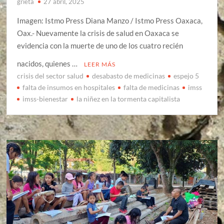
grieta
27 abril, 2025
Imagen: Istmo Press Diana Manzo / Istmo Press Oaxaca,
Oax.- Nuevamente la crisis de salud en Oaxaca se
evidencia con la muerte de uno de los cuatro recién
nacidos, quienes …
LEER MÁS
crisis del sector salud
desabasto de medicinas
espejo 5
falta de insumos en hospitales
falta de medicinas
imss
imss-bienestar
la niñez en la tormenta capitalista