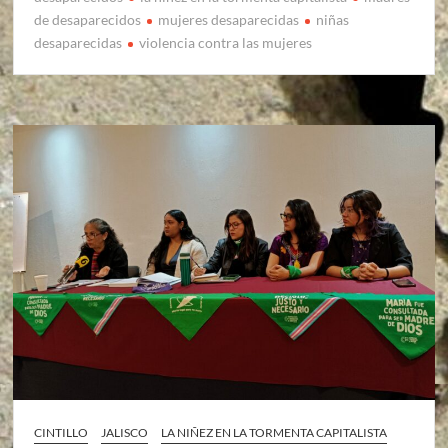
de desaparecidos
mujeres desaparecidas
niñas
desaparecidas
violencia contra las mujeres
CINTILLO
JALISCO
LA NIÑEZ EN LA TORMENTA CAPITALISTA