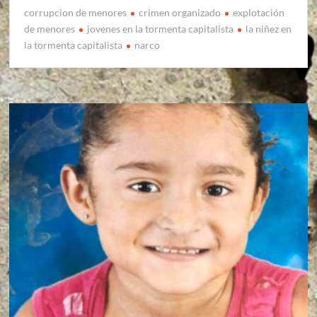
corrupcion de menores
crimen organizado
explotación
de menores
jovenes en la tormenta capitalista
la niñez en
la tormenta capitalista
narco