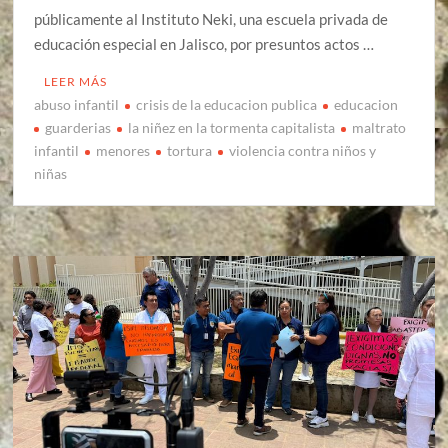
públicamente al Instituto Neki, una escuela privada de
educación especial en Jalisco, por presuntos actos …
LEER MÁS
abuso infantil
crisis de la educacion publica
educacion
guarderias
la niñez en la tormenta capitalista
maltrato
infantil
menores
tortura
violencia contra niños y
niñas