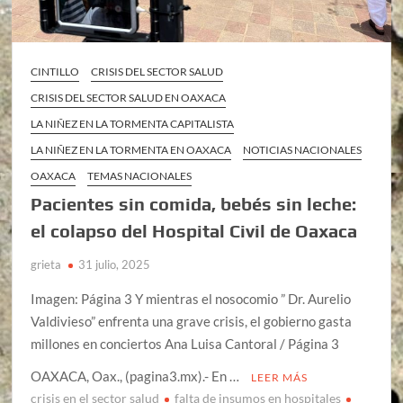
CINTILLO
CRISIS DEL SECTOR SALUD
CRISIS DEL SECTOR SALUD EN OAXACA
LA NIÑEZ EN LA TORMENTA CAPITALISTA
LA NIÑEZ EN LA TORMENTA EN OAXACA
NOTICIAS NACIONALES
OAXACA
TEMAS NACIONALES
Pacientes sin comida, bebés sin leche:
el colapso del Hospital Civil de Oaxaca
grieta
31 julio, 2025
Imagen: Página 3 Y mientras el nosocomio ” Dr. Aurelio
Valdivieso” enfrenta una grave crisis, el gobierno gasta
millones en conciertos Ana Luisa Cantoral / Página 3
OAXACA, Oax., (pagina3.mx).- En …
LEER MÁS
crisis en el sector salud
falta de insumos en hospitales