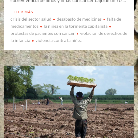
sobrevivencia de niños y niñas con cáncer bajó de un 70 …
LEER MÁS
crisis del sector salud
desabasto de medicinas
falta de
medicamentos
la niñez en la tormenta capitalista
protestas de pacientes con cancer
violacion de derechos de
la infancia
violencia contra la niñez