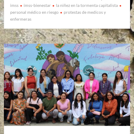
imss
imss-bienestar
la niñez en la tormenta capitalista
personal médico en riesgo
protestas de medicos y
enfermeras