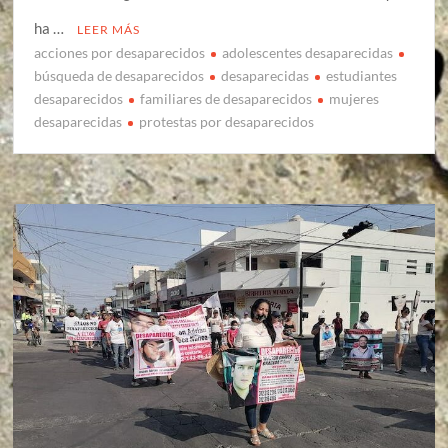
ha …
LEER MÁS
acciones por desaparecidos
adolescentes desaparecidas
búsqueda de desaparecidos
desaparecidas
estudiantes
desaparecidos
familiares de desaparecidos
mujeres
desaparecidas
protestas por desaparecidos