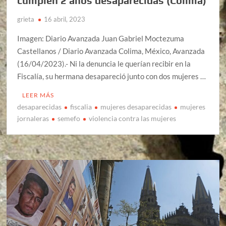
cumplen 2 años desaparecidas (Colima)
grieta
16 abril, 2023
Imagen: Diario Avanzada Juan Gabriel Moctezuma
Castellanos / Diario Avanzada Colima, México, Avanzada
(16/04/2023).- Ni la denuncia le querían recibir en la
Fiscalía, su hermana desapareció junto con dos mujeres …
LEER MÁS
desaparecidas
fiscalia
mujeres desaparecidas
mujeres
jornaleras
semefo
violencia contra las mujeres