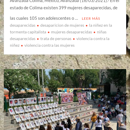
Avanzada Colima, México, Avanzada (16/03/2021).- En el
estado de Colima existen 399 mujeres desaparecidas, de
las cuales 105 son adolescentes o …
LEER MÁS
desaparecidas
desaparicion de mujeres
la niñez en la
tormenta capitalista
mujeres desaparecidas
niñas
desaparecidas
trata de personas
violencia contra la
niñez
violencia contra las mujeres