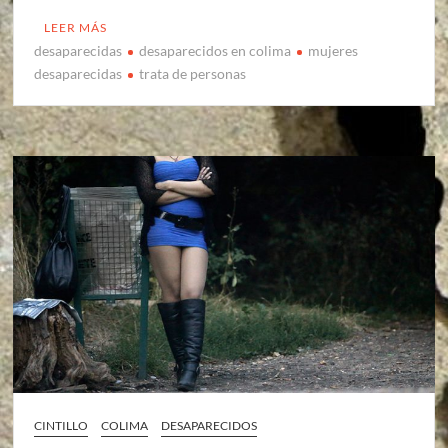
LEER MÁS
desaparecidas
desaparecidos en colima
mujeres
desaparecidas
trata de personas
CINTILLO
COLIMA
DESAPARECIDOS