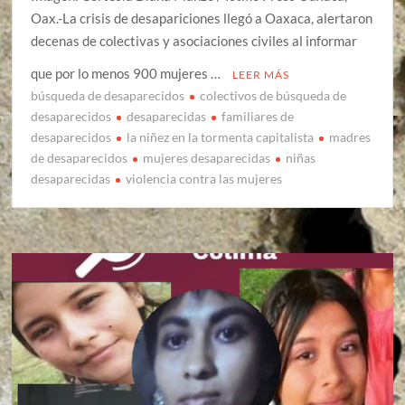
Oax.-La crisis de desapariciones llegó a Oaxaca, alertaron
decenas de colectivas y asociaciones civiles al informar
que por lo menos 900 mujeres …
LEER MÁS
búsqueda de desaparecidos
colectivos de búsqueda de
desaparecidos
desaparecidas
familiares de
desaparecidos
la niñez en la tormenta capitalista
madres
de desaparecidos
mujeres desaparecidas
niñas
desaparecidas
violencia contra las mujeres