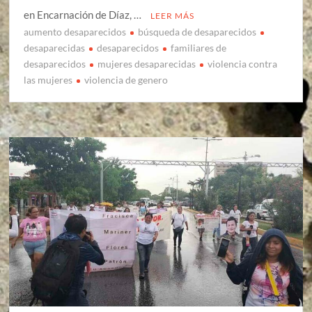
en Encarnación de Díaz, …
LEER MÁS
aumento desaparecidos
búsqueda de desaparecidos
desaparecidas
desaparecidos
familiares de
desaparecidos
mujeres desaparecidas
violencia contra
las mujeres
violencia de genero