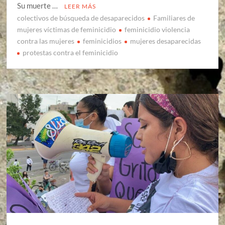
Su muerte …
LEER MÁS
colectivos de búsqueda de desaparecidos
Familiares de
mujeres víctimas de feminicidio
feminicidio violencia
contra las mujeres
feminicidios
mujeres desaparecidas
protestas contra el feminicidio