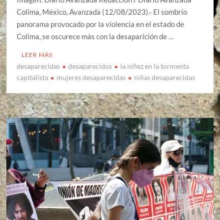
Colima, México, Avanzada (12/08/2023).- El sombrío
panorama provocado por la violencia en el estado de
Colima, se oscurece más con la desaparición de …
LEER MÁS
desaparecidas
desaparecidos
la niñez en la tormenta
capitalista
mujeres desaparecidas
niñas desaparecidas