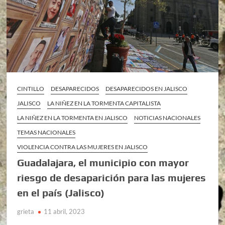
CINTILLO
DESAPARECIDOS
DESAPARECIDOS EN JALISCO
JALISCO
LA NIÑEZ EN LA TORMENTA CAPITALISTA
LA NIÑEZ EN LA TORMENTA EN JALISCO
NOTICIAS NACIONALES
TEMAS NACIONALES
VIOLENCIA CONTRA LAS MUJERES EN JALISCO
Guadalajara, el municipio con mayor
riesgo de desaparición para las mujeres
en el país (Jalisco)
grieta
11 abril, 2023