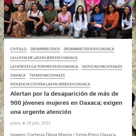
CINTILLO
DESAPARECIDOS
DESAPARECIDOS EN OAXACA
LA LUCHA DE LAS MUJERES EN OAXACA
LA NIÑEZ EN LA TORMENTA EN OAXACA
NOTICIAS NACIONALES
OAXACA
TEMAS NACIONALES
VIOLENCIA CONTRA LAS MUJERES EN OAXACA
Alertan por la desaparición de más de
900 jóvenes mujeres en Oaxaca; exigen
una urgente atención
grieta
18 julio, 2025
Imagen: Cortesía Diana Manzo / Istmo Press Oaxaca,