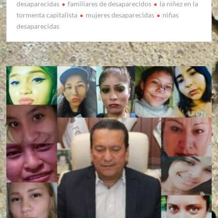
desaparecidas
familiares de desaparecidos
la niñez en la
tormenta capitalista
mujeres desaparecidas
niñas
desaparecidas