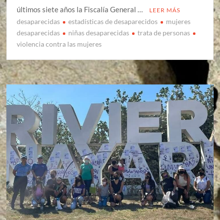
últimos siete años la Fiscalía General …
LEER MÁS
desaparecidas
estadísticas de desaparecidos
mujeres
desaparecidas
niñas desaparecidas
trata de personas
violencia contra las mujeres