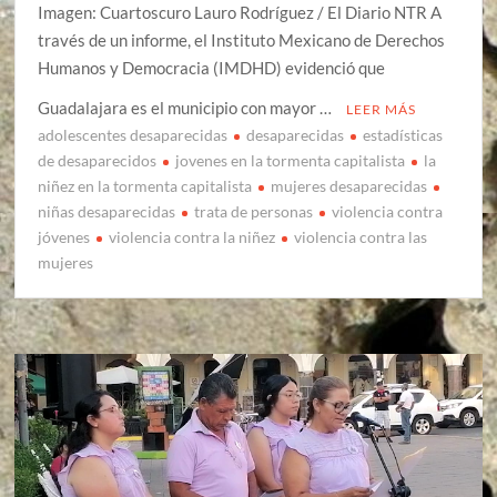
Imagen: Cuartoscuro Lauro Rodríguez / El Diario NTR A
través de un informe, el Instituto Mexicano de Derechos
Humanos y Democracia (IMDHD) evidenció que
Guadalajara es el municipio con mayor …
LEER MÁS
adolescentes desaparecidas
desaparecidas
estadísticas
de desaparecidos
jovenes en la tormenta capitalista
la
niñez en la tormenta capitalista
mujeres desaparecidas
niñas desaparecidas
trata de personas
violencia contra
jóvenes
violencia contra la niñez
violencia contra las
mujeres