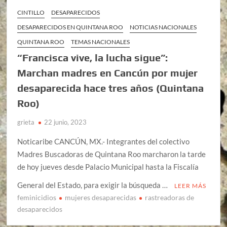
CINTILLO
DESAPARECIDOS
DESAPARECIDOS EN QUINTANA ROO
NOTICIAS NACIONALES
QUINTANA ROO
TEMAS NACIONALES
“Francisca vive, la lucha sigue”:
Marchan madres en Cancún por mujer
desaparecida hace tres años (Quintana
Roo)
grieta
22 junio, 2023
Noticaribe CANCÚN, MX.- Integrantes del colectivo
Madres Buscadoras de Quintana Roo marcharon la tarde
de hoy jueves desde Palacio Municipal hasta la Fiscalía
General del Estado, para exigir la búsqueda …
LEER MÁS
feminicidios
mujeres desaparecidas
rastreadoras de
desaparecidos