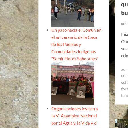
gu
bu
grie
Un paso hacia el Común en
Ima
el aniversario de la Casa
Oax
de los Pueblos y
se 
Comunidades Indígenas
cri
“Samir Flores Soberanes”
aum
col
est
for
fam
Organizaciones invitan a
la VI Asamblea Nacional
por el Agua y, la Vida y el