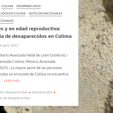
COLIMA
DESAPARECIDOS
CIDOS EN COLIMA
NOTICIAS NACIONALES
CIONALES
s y en edad reproductiva:
a de desaparecidos en Colima
4 abril, 2025
iario Avanzada Heidi de León Gutiérrez /
vanzada Colima, México, Avanzada
025).- La mayor parte de las personas
idas en el estado de Colima se encuentra
…
LEER MÁS
tes desaparecidas
desparecidos
cas de desaparecidos