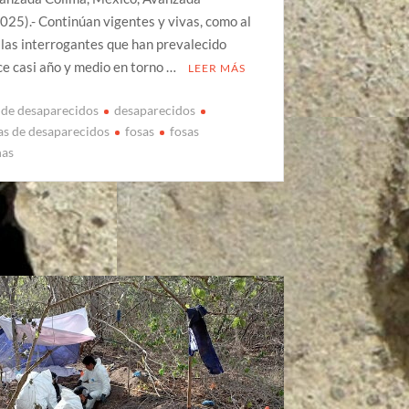
25).- Continúan vigentes y vivas, como al
, las interrogantes que han prevalecido
e casi año y medio en torno …
LEER MÁS
de desaparecidos
desaparecidos
cas de desaparecidos
fosas
fosas
nas