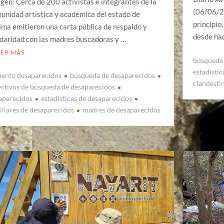
gen: Cerca de 200 activistas e integrantes de la
(06/06/20
unidad artística y académica del estado de
principio
ima emitieron una carta pública de respaldo y
desde hac
idaridad con las madres buscadoras y …
EER MÁS
búsqueda 
estadísti
ento desaparecidos
búsqueda de desaparecidos
clandesti
ectivos de búsqueda de desaparecidos
aparecidos
estadísticas de desaparecidos
iliares de desaparecidos
madres de desaparecidos