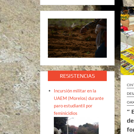
RESISTENCIAS
CIN
Incursión militar en la
DES
UAEM (Morelos) durante
OA
paro estudiantil por
“ 
feminicidios
de
fo