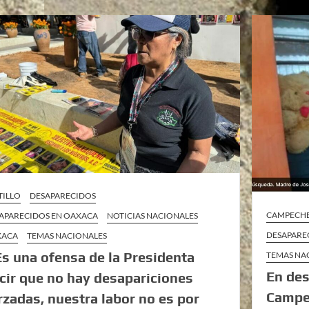
TILLO
DESAPARECIDOS
CAMPECH
APARECIDOS EN OAXACA
NOTICIAS NACIONALES
DESAPARE
XACA
TEMAS NACIONALES
Es una ofensa de la Presidenta
TEMAS NA
En des
cir que no hay desapariciones
Campec
rzadas, nuestra labor no es por