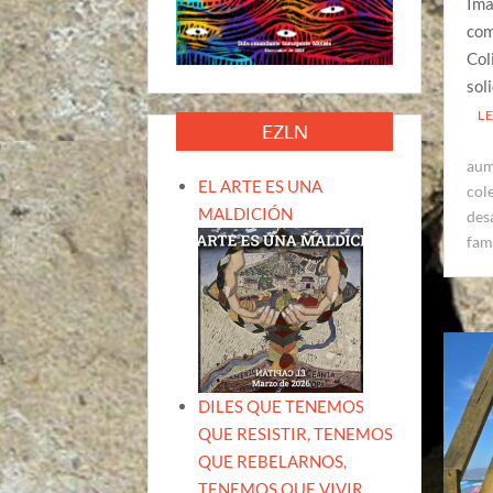
Ima
com
Col
sol
L
EZLN
aum
EL ARTE ES UNA
col
MALDICIÓN
des
fam
DILES QUE TENEMOS
QUE RESISTIR, TENEMOS
QUE REBELARNOS,
TENEMOS QUE VIVIR.