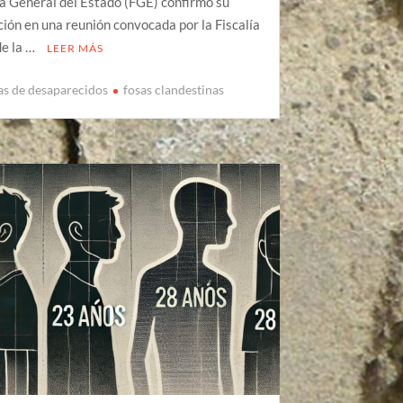
ía General del Estado (FGE) confirmó su
ción en una reunión convocada por la Fiscalía
de la …
LEER MÁS
cas de desaparecidos
fosas clandestinas