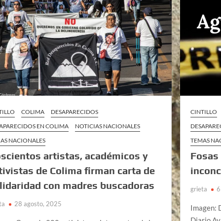
TILLO
COLIMA
DESAPARECIDOS
CINTILLO
APARECIDOS EN COLIMA
NOTICIAS NACIONALES
DESAPARE
AS NACIONALES
TEMAS NA
scientos artistas, académicos y
Fosas 
tivistas de Colima firman carta de
inconc
lidaridad con madres buscadoras
grieta
6
ta
28 agosto, 2025
Imagen: 
Diario A