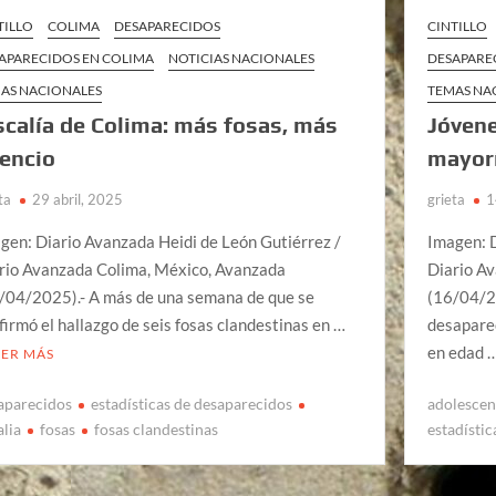
TILLO
COLIMA
DESAPARECIDOS
CINTILLO
APARECIDOS EN COLIMA
NOTICIAS NACIONALES
DESAPARE
AS NACIONALES
TEMAS NA
scalía de Colima: más fosas, más
Jóvene
lencio
mayorí
ta
29 abril, 2025
grieta
1
gen: Diario Avanzada Heidi de León Gutiérrez /
Imagen: D
rio Avanzada Colima, México, Avanzada
Diario A
/04/2025).- A más de una semana de que se
(16/04/2
firmó el hallazgo de seis fosas clandestinas en …
desaparec
en edad 
EER MÁS
aparecidos
estadísticas de desaparecidos
adolescen
alia
fosas
fosas clandestinas
estadísti