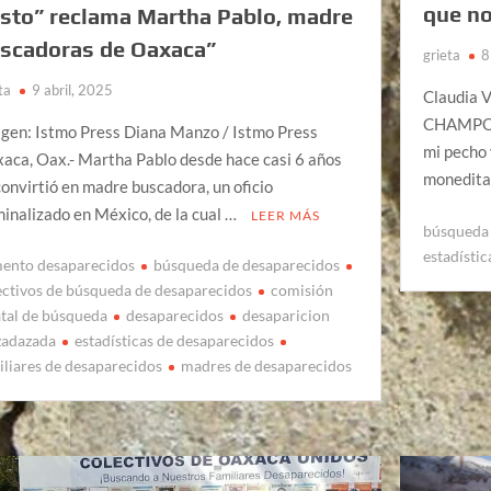
que no
sto” reclama Martha Pablo, madre
scadoras de Oaxaca”
grieta
8
ta
9 abril, 2025
Claudia V
CHAMPOTÓ
gen: Istmo Press Diana Manzo / Istmo Press
mi pecho 
aca, Oax.- Martha Pablo desde hace casi 6 años
monedita,
convirtió en madre buscadora, un oficio
minalizado en México, de la cual …
LEER MÁS
búsqueda 
estadísti
ento desaparecidos
búsqueda de desaparecidos
ectivos de búsqueda de desaparecidos
comisión
atal de búsqueda
desaparecidos
desaparicion
zadazada
estadísticas de desaparecidos
iliares de desaparecidos
madres de desaparecidos