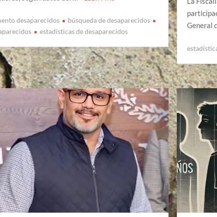
La Fiscal
participa
ento desaparecidos
búsqueda de desaparecidos
General 
aparecidos
estadísticas de desaparecidos
estadísti