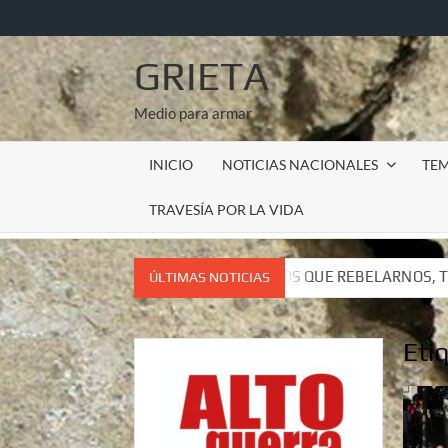
Saltar
al
contenido
GRIETA
Medio para armar
INICIO
NOTICIAS NACIONALES
TE
TRAVESÍA POR LA VIDA
, TENEMOS QUE REBELARNOS, TENEMOS QUE VIVIR. CARTA DE
ÚLTIMAS NOTICIAS
, TENEMOS QUE REBELARNOS, TENEMOS QUE VIVIR. CARTA DE
Eti