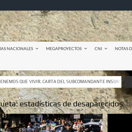
MAS NACIONALES
MEGAPROYECTOS
CNI
NOTAS D
L SUBCOMANDANTE INSURGENTE MOISÉS A LUIS DE TAVIRA
L SUBCOMANDANTE INSURGENTE MOISÉS A LUIS DE TAVIRA
queta:
estadísticas de desaparecidos