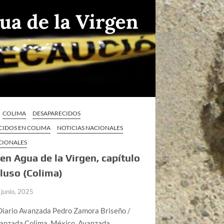
COLIMA
DESAPARECIDOS
CIDOS EN COLIMA
NOTICIAS NACIONALES
CIONALES
en Agua de la Virgen, capítulo
luso (Colima)
 junio, 2025
Diario Avanzada Pedro Zamora Briseño /
vanzada Colima, México, Avanzada