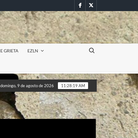
Facebook
Twitter
Buscar:
E GRIETA
EZLN
Incursión militar en la UAEM (Morelos) durante paro estudian
domingo, 9 de agosto de 2026
11:28:21 AM
Incursión militar en la UAEM (Morelos) durante paro estudian