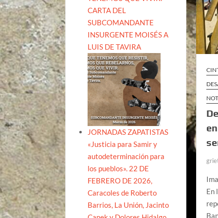
CARTA DEL
SUBCOMANDANTE
INSURGENTE MOISÉS A
LUIS DE TAVIRA
CIN
DES
NOT
De
en
JORNADAS ZAPATISTAS
se
«Justicia para Samir y
autodeterminación para
grie
los pueblos». 22 DE
Ima
FEBRERO DE 2026,
En 
Caracoles de Roberto
rep
Barrios, La Unión, Jacinto
Ban
Canek y Dolores Hidalgo