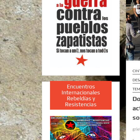
CIN
DES
Encuentros
TEM
Internacionales
Rebeldías y
Do
Resistencias
ac
so
grie