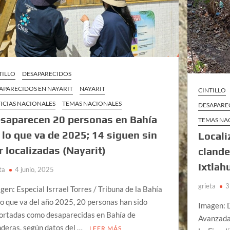
TILLO
DESAPARECIDOS
APARECIDOS EN NAYARIT
NAYARIT
CINTILLO
ICIAS NACIONALES
TEMAS NACIONALES
DESAPARE
saparecen 20 personas en Bahía
TEMAS NA
 lo que va de 2025; 14 siguen sin
Locali
r localizadas (Nayarit)
clande
Ixtlah
ta
4 junio, 2025
grieta
3
gen: Especial Isrrael Torres / Tribuna de la Bahía
lo que va del año 2025, 20 personas han sido
Imagen: 
ortadas como desaparecidas en Bahía de
Avanzada
deras, según datos del …
LEER MÁS