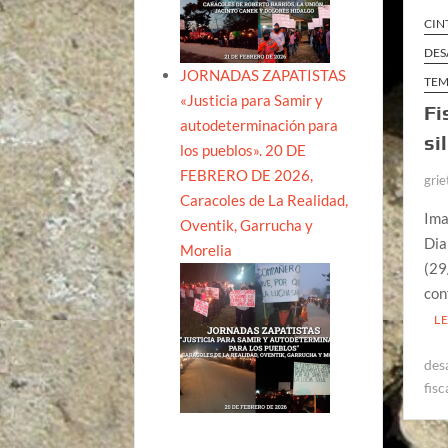
CIN
DES
JORNADAS ZAPATISTAS
TEM
«Justicia para Samir y
Fi
autodeterminación para
si
los pueblos». 20 DE
FEBRERO DE 2026,
grie
Caracoles de La Realidad,
Ima
Oventik, Garrucha y
Dia
Morelia
(29
con
L
des
fisc