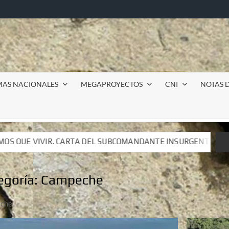
MAS NACIONALES
MEGAPROYECTOS
CNI
NOTAS D
COMANDANTE INSURGENTE MOISÉS A LUIS DE TAVIRA
I
COMANDANTE INSURGENTE MOISÉS A LUIS DE TAVIRA
I
egoría:
Campeche
che