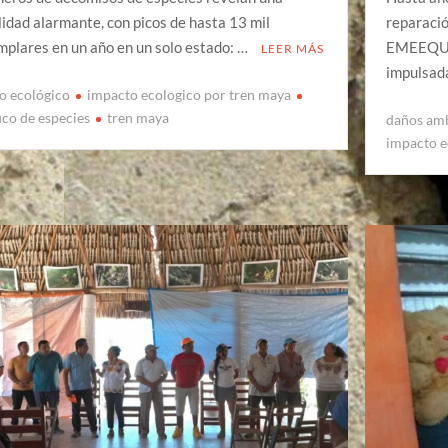
lidad alarmante, con picos de hasta 13 mil
reparació
mplares en un año en un solo estado: …
EMEEQUIS
LEER MÁS
impulsad
o ecológico
impacto ecologico por tren maya
fico de especies
tren maya
daños amb
impacto e