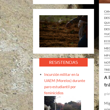
CA
DES
QUI
DES
YUC
ECO
MEG
MP 
RESISTENCIAS
NOT
TRE
Incursión militar en la
A 
UAEM (Morelos) durante
tr
paro estudiantil por
feminicidios
grie
Mig
núm