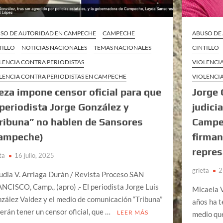
SO DE AUTORIDAD EN CAMPECHE
CAMPECHE
ABUSO DE
TILLO
NOTICIAS NACIONALES
TEMAS NACIONALES
CINTILLO
LENCIA CONTRA PERIODISTAS
VIOLENCI
LENCIA CONTRA PERIODISTAS EN CAMPECHE
VIOLENCI
eza impone censor oficial para que
Jorge 
 periodista Jorge González y
judici
ribuna” no hablen de Sansores
Campe
ampeche)
firman
repres
ta
16 julio, 2025
grieta
2
udia V. Arriaga Durán / Revista Proceso SAN
NCISCO, Camp., (apro) .- El periodista Jorge Luis
Micaela V
zález Valdez y el medio de comunicación “Tribuna”
años ha t
erán tener un censor oficial, que …
LEER MÁS
medio que