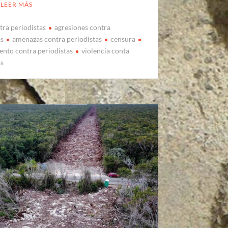
LEER MÁS
tra periodistas
agresiones contra
as
amenazas contra periodistas
censura
ento contra periodistas
violencia conta
as