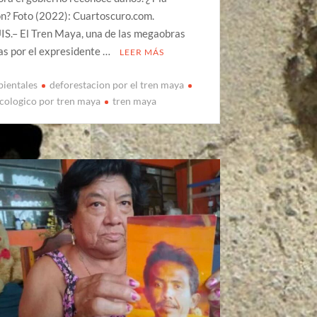
n? Foto (2022): Cuartoscuro.com.
.– El Tren Maya, una de las megaobras
as por el expresidente …
LEER MÁS
ientales
deforestacion por el tren maya
cologico por tren maya
tren maya