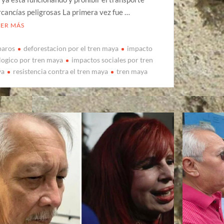
cancías peligrosas La primera vez fue …
EER MÁS
aros
deforestacion por el tren maya
impacto
logico por tren maya
impactos sociales por tren
ya
resistencia contra el tren maya
tren maya