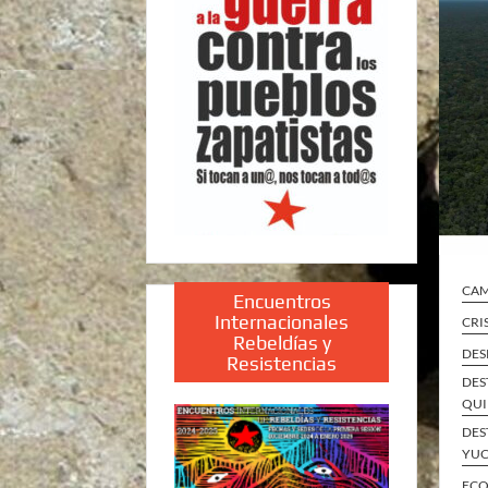
CA
Encuentros
Internacionales
CRI
Rebeldías y
DES
Resistencias
DES
QUI
DES
YUC
ECO