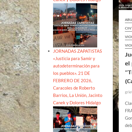
ABU
CIN
VIO
VIO
JORNADAS ZAPATISTAS
Ju
«Justicia para Samir y
el
autodeterminación para
“T
los pueblos». 21 DE
(C
FEBRERO DE 2026,
Caracoles de Roberto
grie
Barrios, La Unión, Jacinto
Canek y Dolores Hidalgo
Cla
FRA
Gon
deb