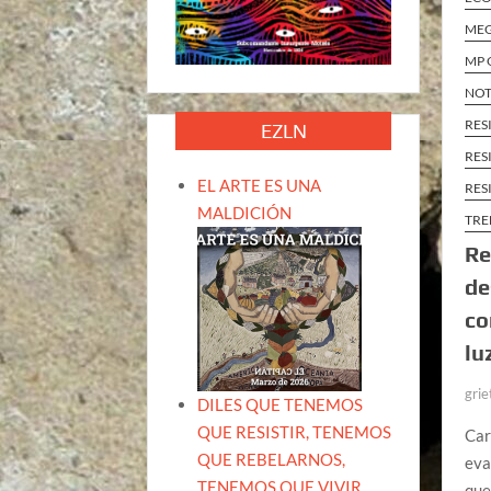
MEG
MP 
NOT
RES
EZLN
RES
EL ARTE ES UNA
RES
MALDICIÓN
TRE
Re
de
co
lu
grie
DILES QUE TENEMOS
QUE RESISTIR, TENEMOS
Car
QUE REBELARNOS,
eva
TENEMOS QUE VIVIR.
que