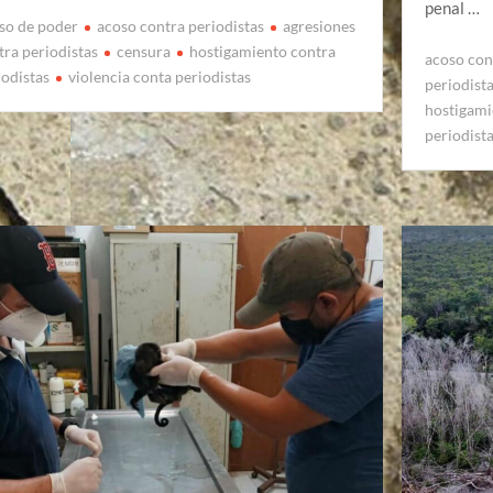
penal …
so de poder
acoso contra periodistas
agresiones
tra periodistas
censura
hostigamiento contra
acoso con
iodistas
violencia conta periodistas
periodist
hostigami
periodist