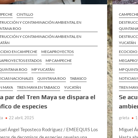
MPECHE
CINTILLO
CAMPECH
TRUCCIÓN Y CONTAMINACIÓN AMBIENTAL EN
DESTRUCC
NTANA ROO
QUINTAN
TRUCCIÓN Y CONTAMINACIÓN AMBIENTAL EN
DESTRUCC
ATÁN
YUCATÁN
CIDIO EN CAMPECHE
MEGAPROYECTOS
ECOCIDIO
APROYECTOS ESTADOS
MP CAMPECHE
MEGAPROY
QUINTANA ROO
MP YUCATÁN
MP QUINT
ICIAS NACIONALES
QUINTANA ROO
TABASCO
NOTICIAS
N MAYA
TREN MAYA EN TABASCO
YUCATÁN
TREN MAY
la par del Tren Maya se dispara el
Se acu
áfico de especies
ambien
ta
22 abril, 2025
grieta
1
uel Ángel Teposteco Rodríguez / EMEEQUIS Los
Miguel Á
eros de decomisos de especies revelan una
Hasta aho