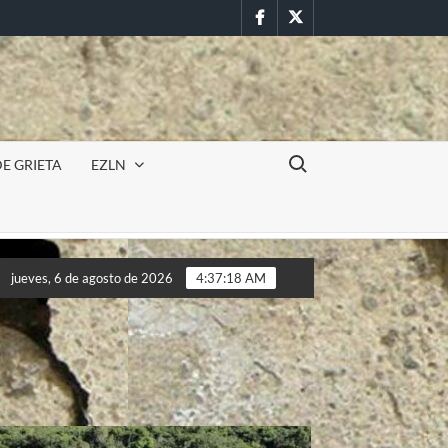
Facebook
Twitter
Buscar:
E GRIETA
EZLN
ncursión militar en la UAEM (Morelos) durante paro estudiantil p
jueves, 6 de agosto de 2026
4:37:20 AM
ncursión militar en la UAEM (Morelos) durante paro estudiantil p