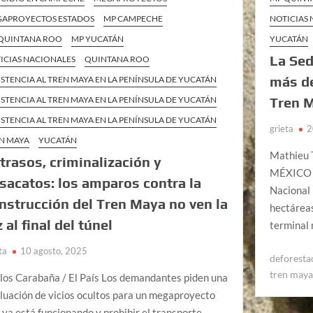
APROYECTOS ESTADOS
MP CAMPECHE
NOTICIAS
QUINTANA ROO
MP YUCATÁN
YUCATÁN
La Sed
ICIAS NACIONALES
QUINTANA ROO
más de
ISTENCIA AL TREN MAYA EN LA PENÍNSULA DE YUCATÁN
ISTENCIA AL TREN MAYA EN LA PENÍNSULA DE YUCATÁN
Tren 
ISTENCIA AL TREN MAYA EN LA PENÍNSULA DE YUCATÁN
grieta
2
N MAYA
YUCATÁN
Mathieu 
trasos, criminalización y
MÉXICO (
sacatos: los amparos contra la
Nacional 
nstrucción del Tren Maya no ven la
hectáreas
z al final del túnel
terminal
ta
10 agosto, 2025
deforesta
tren may
los Carabaña / El País Los demandantes piden una
luación de vicios ocultos para un megaproyecto
 ya está funcionando y prohibir el transporte