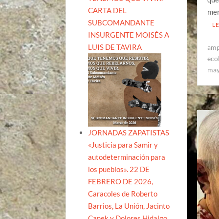
CARTA DEL
mer
SUBCOMANDANTE
L
INSURGENTE MOISÉS A
LUIS DE TAVIRA
amp
eco
ma
JORNADAS ZAPATISTAS
«Justicia para Samir y
autodeterminación para
los pueblos». 22 DE
FEBRERO DE 2026,
Caracoles de Roberto
Barrios, La Unión, Jacinto
Canek y Dolores Hidalgo