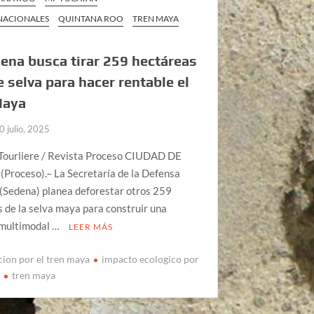
 NACIONALES
QUINTANA ROO
TREN MAYA
ena busca tirar 259 hectáreas
 selva para hacer rentable el
Maya
0 julio, 2025
Tourliere / Revista Proceso CIUDAD DE
Proceso).– La Secretaría de la Defensa
(Sedena) planea deforestar otros 259
 de la selva maya para construir una
 multimodal …
LEER MÁS
cion por el tren maya
impacto ecologico por
a
tren maya