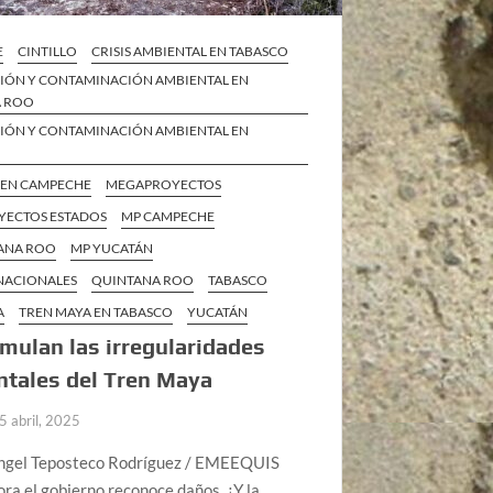
E
CINTILLO
CRISIS AMBIENTAL EN TABASCO
IÓN Y CONTAMINACIÓN AMBIENTAL EN
A ROO
IÓN Y CONTAMINACIÓN AMBIENTAL EN
 EN CAMPECHE
MEGAPROYECTOS
ECTOS ESTADOS
MP CAMPECHE
ANA ROO
MP YUCATÁN
 NACIONALES
QUINTANA ROO
TABASCO
A
TREN MAYA EN TABASCO
YUCATÁN
mulan las irregularidades
tales del Tren Maya
5 abril, 2025
ngel Teposteco Rodríguez / EMEEQUIS
ra el gobierno reconoce daños. ¿Y la