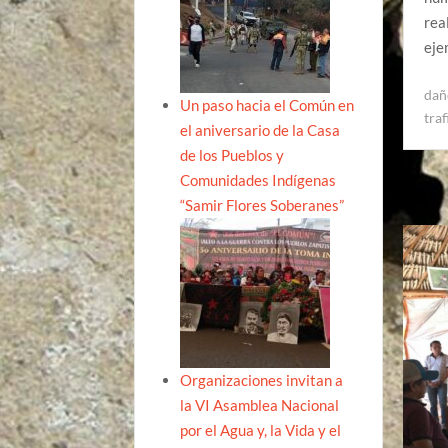
rea
eje
dañ
Un paso hacia el Común en
tra
el aniversario de la Casa
de los Pueblos y
Comunidades Indígenas
“Samir Flores Soberanes”
Organizaciones invitan a
la VI Asamblea Nacional
por el Agua y, la Vida y el