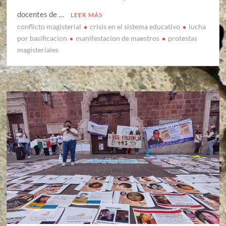
docentes de …
LEER MÁS
conflicto magisterial
crisis en el sistema educativo
lucha
por basificacion
manifestacion de maestros
protestas
magisteriales