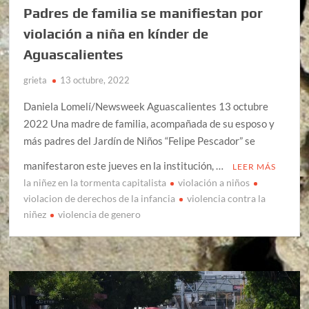
Padres de familia se manifiestan por
violación a niña en kínder de
Aguascalientes
grieta
13 octubre, 2022
Daniela Lomelí/Newsweek Aguascalientes 13 octubre
2022 Una madre de familia, acompañada de su esposo y
más padres del Jardín de Niños “Felipe Pescador” se
manifestaron este jueves en la institución, …
LEER MÁS
la niñez en la tormenta capitalista
violación a niños
violacion de derechos de la infancia
violencia contra la
niñez
violencia de genero