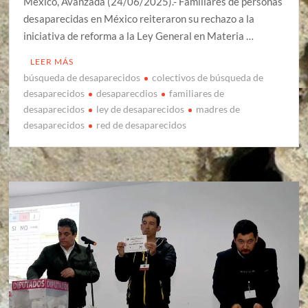
México, Avanzada (24/06/2025).- Familiares de personas
desaparecidas en México reiteraron su rechazo a la
iniciativa de reforma a la Ley General en Materia …
LEER MÁS
búsqueda de desaparecidos
colectivos de búsqueda de
desaparecidos
desaparecdios
familiares de
desaparecidos
ley de desaparecidos
madres de
desaparecidos
red de desaparecidos