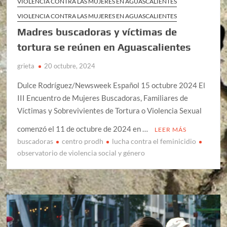
VIOLENCIA CONTRA LAS MUJERES EN AGUASCALIENTES
VIOLENCIA CONTRA LAS MUJERES EN AGUASCALIENTES
Madres buscadoras y víctimas de
tortura se reúnen en Aguascalientes
grieta
20 octubre, 2024
Dulce Rodríguez/Newsweek Español 15 octubre 2024 El
III Encuentro de Mujeres Buscadoras, Familiares de
Víctimas y Sobrevivientes de Tortura o Violencia Sexual
comenzó el 11 de octubre de 2024 en …
LEER MÁS
buscadoras
centro prodh
lucha contra el feminicidio
observatorio de violencia social y género