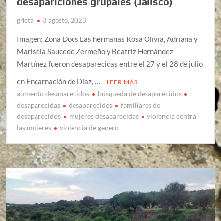
desapariciones grupales (Jalisco)
grieta
3 agosto, 2023
Imagen: Zona Docs Las hermanas Rosa Olivia, Adriana y
Marisela Saucedo Zermeño y Beatriz Hernández
Martínez fueron desaparecidas entre el 27 y el 28 de julio
en Encarnación de Díaz, …
LEER MÁS
aumento desaparecidos
búsqueda de desaparecidos
desaparecidas
desaparecidos
familiares de
desaparecidos
mujeres desaparecidas
violencia contra
las mujeres
violencia de genero