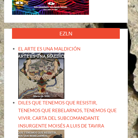
EZLN
EL ARTE ES UNA MALDICIÓN
DILES QUE TENEMOS QUE RESISTIR,
TENEMOS QUE REBELARNOS, TENEMOS QUE
VIVIR. CARTA DEL SUBCOMANDANTE
INSURGENTE MOISÉS A LUIS DE TAVIRA