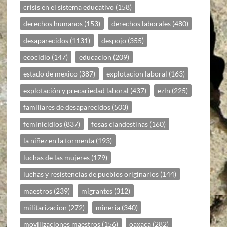
crisis en el sistema educativo
(158)
derechos humanos
(153)
derechos laborales
(480)
desaparecidos
(1131)
despojo
(355)
ecocidio
(147)
educacion
(209)
estado de mexico
(387)
explotacion laboral
(163)
explotación y precariedad laboral
(437)
ezln
(225)
familiares de desaparecidos
(503)
feminicidios
(837)
fosas clandestinas
(160)
la niñez en la tormenta
(193)
luchas de las mujeres
(179)
luchas y resistencias de pueblos originarios
(144)
maestros
(239)
migrantes
(312)
militarizacion
(272)
mineria
(340)
movilizaciones maestros
(156)
oaxaca
(282)