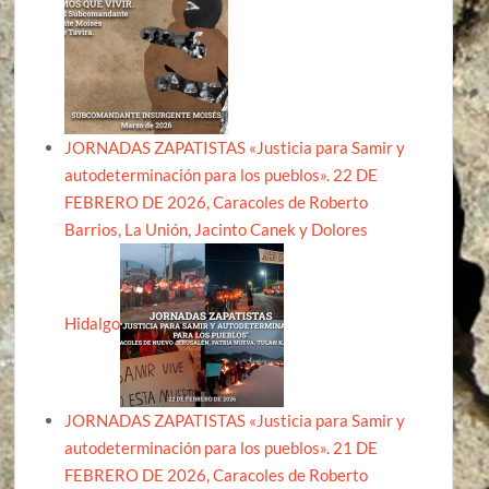
JORNADAS ZAPATISTAS «Justicia para Samir y
autodeterminación para los pueblos». 22 DE
FEBRERO DE 2026, Caracoles de Roberto
Barrios, La Unión, Jacinto Canek y Dolores
Hidalgo
JORNADAS ZAPATISTAS «Justicia para Samir y
autodeterminación para los pueblos». 21 DE
FEBRERO DE 2026, Caracoles de Roberto