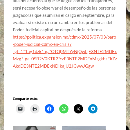
allá del acuerdo al que se llegue con los trabajadores,
será necesario observar el desempeño de las personas
juzgadoras que asumirán el cargo en septiembre, para
evaluar si existe o no un cambio en los problemas del
Poder Judicial capitalino después de la reforma.
https://politica.expansion.mx/cdmx/2025/07/03/paro
-poder-judicial-cdmx-en-crisis?
_gl=1*1ay1dzk*_ga*OTQ0MTYyNjQwLjE3NTE2MDEx
Mzg.*_ga_0SB2V0KTR2*czE3NTE2MDExMzgkbzEkZz
AkdDE3NTE2MDExNDIkajU2JGwwJGgw
Comparte esto: