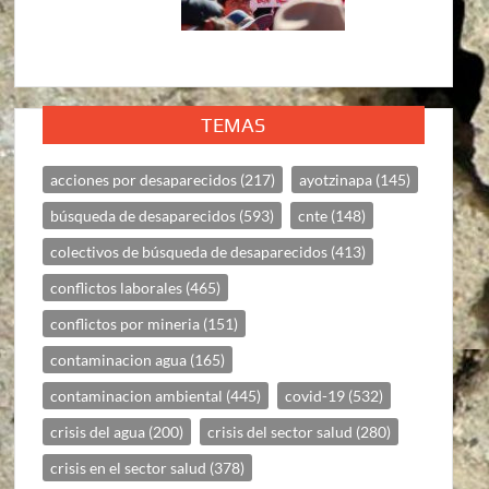
TEMAS
acciones por desaparecidos
(217)
ayotzinapa
(145)
búsqueda de desaparecidos
(593)
cnte
(148)
colectivos de búsqueda de desaparecidos
(413)
conflictos laborales
(465)
conflictos por mineria
(151)
contaminacion agua
(165)
contaminacion ambiental
(445)
covid-19
(532)
crisis del agua
(200)
crisis del sector salud
(280)
crisis en el sector salud
(378)