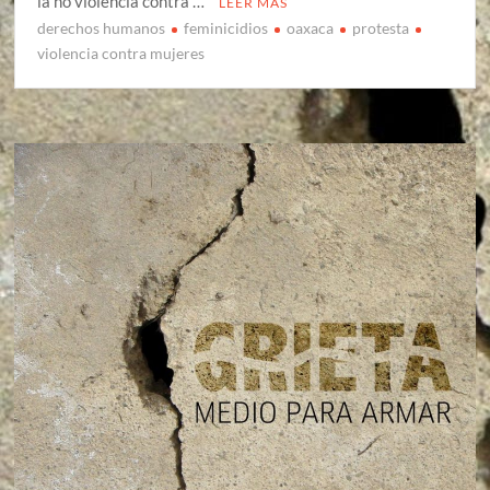
la no violencia contra …
LEER MÁS
derechos humanos
feminicidios
oaxaca
protesta
violencia contra mujeres