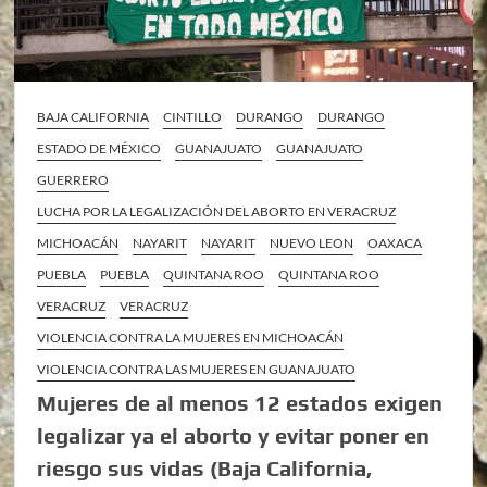
BAJA CALIFORNIA
CINTILLO
DURANGO
DURANGO
ESTADO DE MÉXICO
GUANAJUATO
GUANAJUATO
GUERRERO
LUCHA POR LA LEGALIZACIÓN DEL ABORTO EN VERACRUZ
MICHOACÁN
NAYARIT
NAYARIT
NUEVO LEON
OAXACA
PUEBLA
PUEBLA
QUINTANA ROO
QUINTANA ROO
VERACRUZ
VERACRUZ
VIOLENCIA CONTRA LA MUJERES EN MICHOACÁN
VIOLENCIA CONTRA LAS MUJERES EN GUANAJUATO
Mujeres de al menos 12 estados exigen
legalizar ya el aborto y evitar poner en
riesgo sus vidas (Baja California,