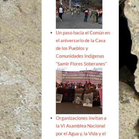
Un paso hacia el Común en
el aniversario de la Casa
de los Pueblos y
Comunidades Indígenas
“Samir Flores Soberanes”
Organizaciones invitan a
la VI Asamblea Nacional
por el Agua y, la Vida y el