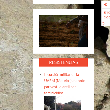
Na
de
ENC
XOC
ent
RESISTENCIAS
Incursión militar en la
UAEM (Morelos) durante
paro estudiantil por
feminicidios