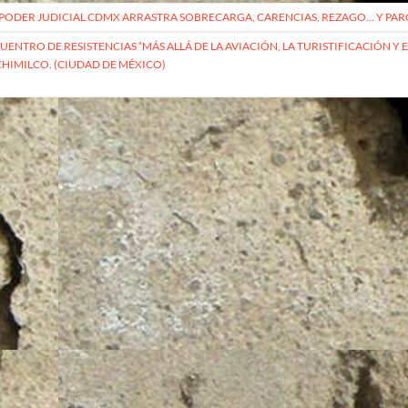
vegación
PODER JUDICIAL CDMX ARRASTRA SOBRECARGA, CARENCIAS, REZAGO… Y PA
UENTRO DE RESISTENCIAS “MÁS ALLÁ DE LA AVIACIÓN, LA TURISTIFICACIÓN Y
HIMILCO. (CIUDAD DE MÉXICO)
radas