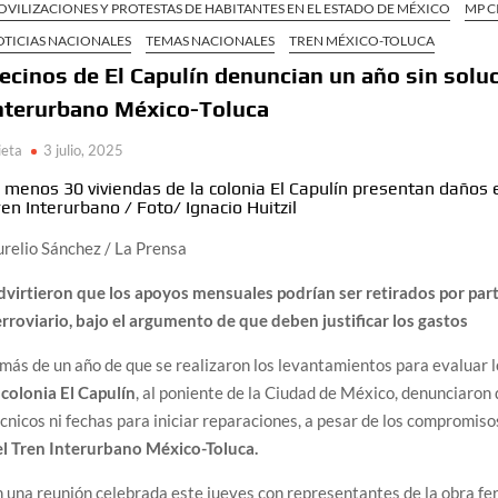
VILIZACIONES Y PROTESTAS DE HABITANTES EN EL ESTADO DE MÉXICO
MP C
OTICIAS NACIONALES
TEMAS NACIONALES
TREN MÉXICO-TOLUCA
ecinos de El Capulín denuncian un año sin solu
nterurbano México-Toluca
ieta
3 julio, 2025
l menos 30 viviendas de la colonia El Capulín presentan daños 
ren Interurbano
/
Foto/ Ignacio Huitzil
relio Sánchez / La Prensa
dvirtieron que los apoyos mensuales podrían ser retirados por par
rroviario, bajo el argumento de que deben justificar los gastos
más de un año de que se realizaron los levantamientos para evaluar l
a
colonia El Capulín
, al poniente de la Ciudad de México, denunciaro
cnicos ni fechas para iniciar reparaciones, a pesar de los compromis
el Tren Interurbano México-Toluca.
 una reunión celebrada este jueves con representantes de la obra fer