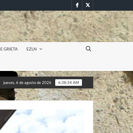
Facebook
Twitter
Buscar:
E GRIETA
EZLN
sión militar en la UAEM (Morelos) durante paro estudiantil por f
jueves, 6 de agosto de 2026
6:38:36 AM
sión militar en la UAEM (Morelos) durante paro estudiantil por f