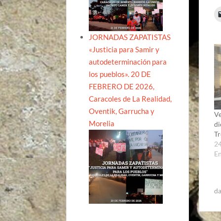
JORNADAS ZAPATISTAS
«Justicia para Samir y
autodeterminación para
los pueblos». 20 DE
FEBRERO DE 2026,
Caracoles de La Realidad,
Oventik, Garrucha y
Ve
Morelia
di
Tr
24
E
da