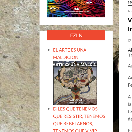
MO
N
V
I
EZLN
gr
EL ARTE ES UNA
A
T
MALDICIÓN
Au
A
Fe
A 
l
DILES QUE TENEMOS
té
QUE RESISTIR, TENEMOS
d
QUE REBELARNOS,
En
TENEMOS QUE VIVIR.