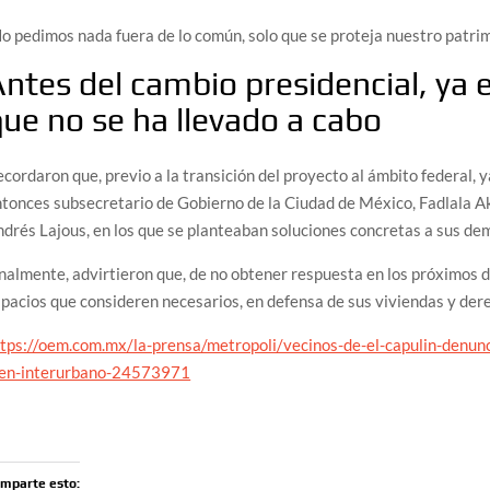
o pedimos nada fuera de lo común, solo que se proteja nuestro patrim
ntes del cambio presidencial, ya 
ue no se ha llevado a cabo
cordaron que, previo a la transición del proyecto al ámbito federal, 
tonces subsecretario de Gobierno de la Ciudad de México, Fadlala Aka
drés Lajous, en los que se planteaban soluciones concretas a sus de
nalmente, advirtieron que, de no obtener respuesta en los próximos d
pacios que consideren necesarios, en defensa de sus viviendas y der
tps://oem.com.mx/la-prensa/metropoli/vecinos-de-el-capulin-denunc
ren-interurbano-24573971
mparte esto: