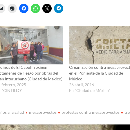
cinos de El Capulín exigen
Organización contra megaproyec
ctámenes de riesgo por obras del
en el Poniente de la Ciudad de
en Interurbano (Ciudad de México)
México
 febrero, 2025
26 abril, 2016
n "CINTILLO"
En "Ciudad de México"
ños a la salud
megaproyectos
protestas contra megaproyectos
tr