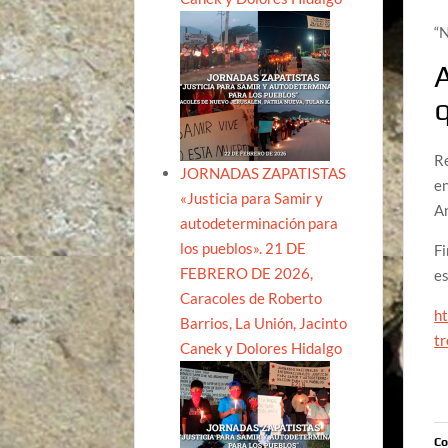
“N
A
q
Re
JORNADAS ZAPATISTAS
en
«Justicia para Samir y
An
autodeterminación para
los pueblos». 21 DE
Fi
FEBRERO DE 2026,
es
Caracoles de Roberto
ht
Barrios, La Unión, Jacinto
t
Canek y Dolores Hidalgo
Co