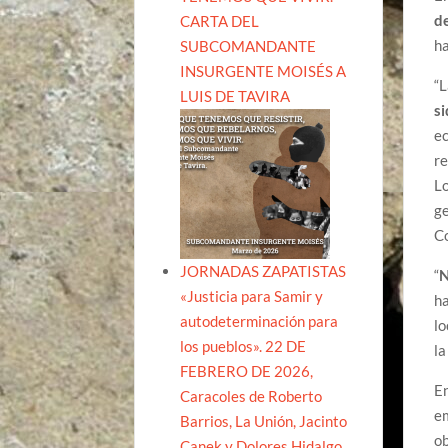
d
CARTA DEL
ha
SUBCOMANDANTE
INSURGENTE MOISÉS A
“L
LUIS DE TAVIRA
si
ec
re
Lo
ge
Co
JORNADAS ZAPATISTAS
“
N
«Justicia para Samir y
ha
autodeterminación para
lo
los pueblos». 22 DE
la
FEBRERO DE 2026,
En
Caracoles de Roberto
em
Barrios, La Unión, Jacinto
ob
Canek y Dolores Hidalgo