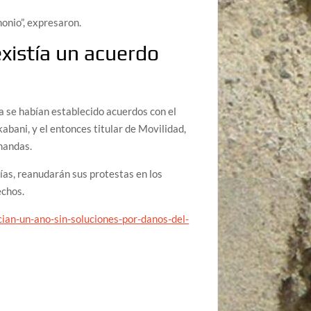
onio”, expresaron.
existía un acuerdo
ya se habían establecido acuerdos con el
bani, y el entonces titular de Movilidad,
mandas.
ías, reanudarán sus protestas en los
echos.
ian-un-ano-sin-soluciones-por-danos-del-