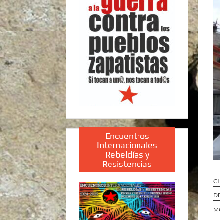
Encuentros
Internacionales
Rebeldías y
Resistencias
CI
DE
MO