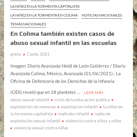
LA NIÑEZ EN LA TORMENTA CAPITALISTA
LA NIÑEZ EN LA TORMENTA EN COLIMA
NOTICIAS NACIONALES
TEMAS NACIONALES
En Colima también existen casos de
abuso sexual infantil en las escuelas
grieta
1 junio, 2021
Imagen: Diario Avanzada Heidi de León Gutiérrez / Diario
Avanzada Colima, México, Avanzada (01/06/2021).- La
Oficina de Defensoría de los Derechos de la Infancia
(ODI) reveló que en 18 planteles …
LEER MÁS
abuso sexual infantil
crisis de la educacion publica
explotación de menores
explotacion infantil
la niñez en
la tormenta capitalista
maltrato infantil
redes de
explotación sexual infantil
violencia contra niños y niñas
violencia sexual contra niñas