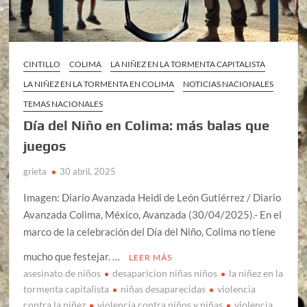
CINTILLO
COLIMA
LA NIÑEZ EN LA TORMENTA CAPITALISTA
LA NIÑEZ EN LA TORMENTA EN COLIMA
NOTICIAS NACIONALES
TEMAS NACIONALES
Día del Niño en Colima: más balas que
juegos
grieta
30 abril, 2025
Imagen: Diario Avanzada Heidi de León Gutiérrez / Diario
Avanzada Colima, México, Avanzada (30/04/2025).- En el
marco de la celebración del Día del Niño, Colima no tiene
mucho que festejar. …
LEER MÁS
asesinato de niños
desaparicion niñas niños
la niñez en la
tormenta capitalista
niñas desaparecidas
violencia
contra la niñez
violencia contra niños y niñas
violencia