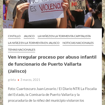
CINTILLO
JALISCO
LA NIÑEZ EN LA TORMENTA CAPITALISTA
LA NIÑEZ EN LA TORMENTA EN JALISCO
NOTICIAS NACIONALES
TEMAS NACIONALES
Ven irregular proceso por abuso infantil
de funcionario de Puerto Vallarta
(Jalisco)
grieta
3 marzo, 2021
Foto: Cuartoscuro Juan Levario / El Diario NTR La Fiscalía
del Estado, la Comisaría de Puerto Vallarta y la
procuraduría de la niñez del municipio violaron los