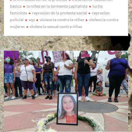
básica
la niñez en la tormenta capitalista
lucha
feminista
represión de la protesta social
represion
policial
sep
violencia contra la niñez
violencia contra
mujeres
violencia sexual contra niñas