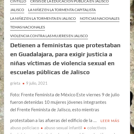
CINTILLO
CRISIS DE LA EDUCACIÓN PÚBLICA EN JALISCO
JALISCO
LA NIÑEZ EN LA TORMENTA CAPITALISTA
LA NIÑEZ EN LA TORMENTA EN JALISCO
NOTICIAS NACIONALES
TEMAS NACIONALES
VIOLENCIA CONTRA LAS MUJERES EN JALISCO
Detienen a feministas que protestaban
en Guadalajara, para exigir justicia a
niñas víctimas de violencia sexual en
escuelas públicas de Jalisco
grieta
9 julio, 2021
Foto: Frente Feminista de México Este viernes 9 de julio
fueron detenidas 10 mujeres jóvenes integrantes
del Frente Feminista de Jalisco, esto mientras
protestaban a las afueras del edificio de la …
LEER MÁS
abuso policiaco
abuso sexual infantil
colectivos