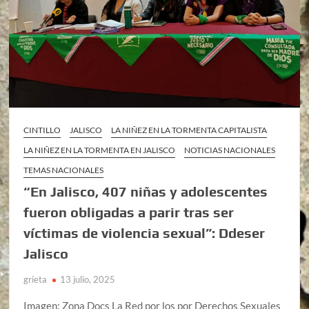
CINTILLO
JALISCO
LA NIÑEZ EN LA TORMENTA CAPITALISTA
LA NIÑEZ EN LA TORMENTA EN JALISCO
NOTICIAS NACIONALES
TEMAS NACIONALES
“En Jalisco, 407 niñas y adolescentes
fueron obligadas a parir tras ser
víctimas de violencia sexual”: Ddeser
Jalisco
grieta
13 julio, 2025
Imagen: Zona Docs La Red por los por Derechos Sexuales