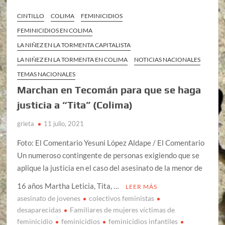
CINTILLO
COLIMA
FEMINICIDIOS
FEMINICIDIOS EN COLIMA
LA NIÑEZ EN LA TORMENTA CAPITALISTA
LA NIÑEZ EN LA TORMENTA EN COLIMA
NOTICIAS NACIONALES
TEMAS NACIONALES
Marchan en Tecomán para que se haga
justicia a “Tita” (Colima)
grieta
11 julio, 2021
Foto: El Comentario Yesuni López Aldape / El Comentario
Un numeroso contingente de personas exigiendo que se
aplique la justicia en el caso del asesinato de la menor de
16 años Martha Leticia, Tita, …
LEER MÁS
asesinato de jovenes
colectivos feministas
desaparecidas
Familiares de mujeres víctimas de
feminicidio
feminicidios
feminicidios infantiles