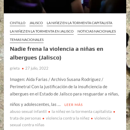
CINTILLO
JALISCO
LA NIÑEZ EN LA TORMENTA CAPITALISTA
LA NIÑEZ EN LA TORMENTA EN JALISCO
NOTICIAS NACIONALES
TEMAS NACIONALES
Nadie frena la violencia a niñas en
albergues (Jalisco)
grieta
27 julio, 2022
Imagen: Aida Farias / Archivo Susana Rodríguez /
Perimetral Con la justificación de la insuficiencia de
albergues en el Estado de Jalisco para resguardar a niñas,
niños y adolescentes, las …
LEER MÁS
abuso sexual infantil
la niñez en la tormenta capitalista
trata de personas
violencia contra la niñez
violencia
sexual contra niñas