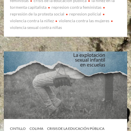
feministas
crisis de la educacion publica
la niñez en la
tormenta capitalista
represion contra feministas
represión de la protesta social
represion policial
violencia contra la niñez
violencia contra las mujeres
violencia sexual contra niñas
CINTILLO
COLIMA
CRISIS DE LA EDUCACIÓN PÚBLICA