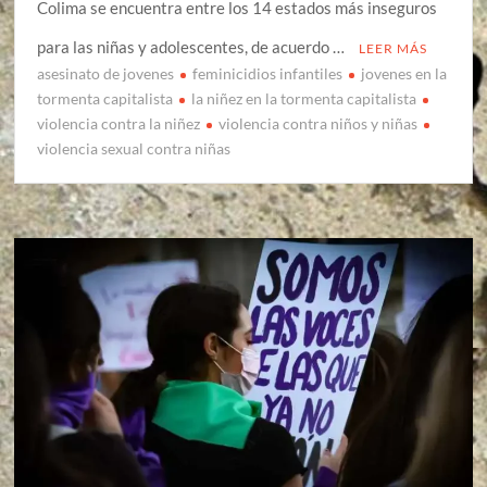
Colima se encuentra entre los 14 estados más inseguros
para las niñas y adolescentes, de acuerdo …
LEER MÁS
asesinato de jovenes
feminicidios infantiles
jovenes en la
tormenta capitalista
la niñez en la tormenta capitalista
violencia contra la niñez
violencia contra niños y niñas
violencia sexual contra niñas