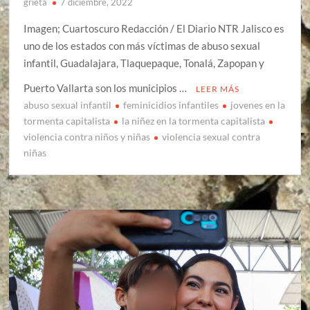
grieta
7 diciembre, 2022
Imagen; Cuartoscuro Redacción / El Diario NTR Jalisco es
uno de los estados con más víctimas de abuso sexual
infantil, Guadalajara, Tlaquepaque, Tonalá, Zapopan y
Puerto Vallarta son los municipios …
LEER MÁS
abuso sexual infantil
feminicidios infantiles
jovenes en la
tormenta capitalista
la niñez en la tormenta capitalista
violencia contra niños y niñas
violencia sexual contra
niñas