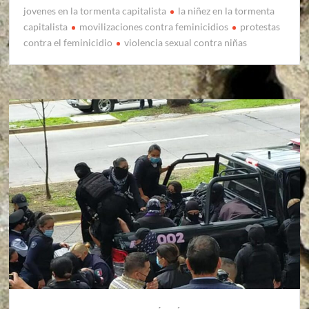
jovenes en la tormenta capitalista
la niñez en la tormenta
capitalista
movilizaciones contra feminicidios
protestas
contra el feminicidio
violencia sexual contra niñas