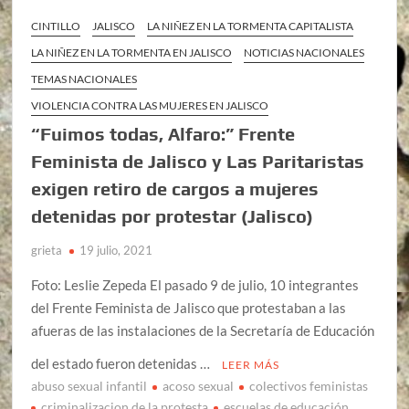
CINTILLO
JALISCO
LA NIÑEZ EN LA TORMENTA CAPITALISTA
LA NIÑEZ EN LA TORMENTA EN JALISCO
NOTICIAS NACIONALES
TEMAS NACIONALES
VIOLENCIA CONTRA LAS MUJERES EN JALISCO
“Fuimos todas, Alfaro:” Frente
Feminista de Jalisco y Las Paritaristas
exigen retiro de cargos a mujeres
detenidas por protestar (Jalisco)
grieta
19 julio, 2021
Foto: Leslie Zepeda El pasado 9 de julio, 10 integrantes
del Frente Feminista de Jalisco que protestaban a las
afueras de las instalaciones de la Secretaría de Educación
del estado fueron detenidas …
LEER MÁS
abuso sexual infantil
acoso sexual
colectivos feministas
criminalizacion de la protesta
escuelas de educación