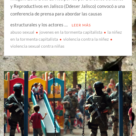
y Reproductivos en Jalisco (Ddeser Jalisco) convocó a una
conferencia de prensa para abordar las causas
estructurales y los actores …
LEER MÁS
abuso sexual
jovenes en la tormenta capitalista
la niñez
en la tormenta capitalista
violencia contra la niñez
violencia sexual contra niñas