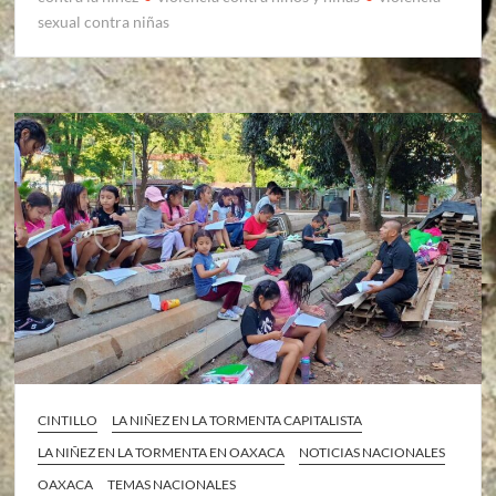
sexual contra niñas
CINTILLO
LA NIÑEZ EN LA TORMENTA CAPITALISTA
LA NIÑEZ EN LA TORMENTA EN OAXACA
NOTICIAS NACIONALES
OAXACA
TEMAS NACIONALES