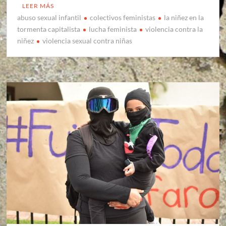
LEER MÁS
abuso sexual infantil
colectivos feministas
la niñez en la
tormenta capitalista
lucha feminista
violencia contra la
niñez
violencia sexual contra niñas