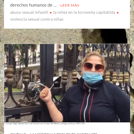
derechos humanos de …
LEER MÁS
abuso sexual infantil
la niñez en la tormenta capitalista
violencia sexual contra niñas