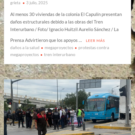
grieta
3 julio, 2025
Al menos 30 viviendas de la colonia El Capulín presentan
daños estructurales debido a las obras del Tren
Interurbano / Foto/ Ignacio Huitzil Aurelio Sánchez / La
Prensa Advirtieron que los apoyos …
LEER MÁS
daños a la salud
megaproyectos
protestas contra
megaproyectos
tren interurbano