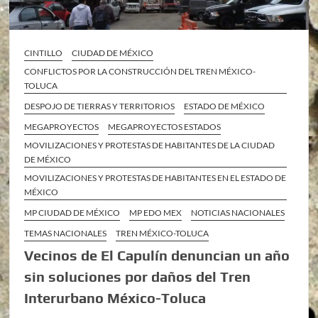
CINTILLO
CIUDAD DE MÉXICO
CONFLICTOS POR LA CONSTRUCCIÓN DEL TREN MÉXICO-
TOLUCA
DESPOJO DE TIERRAS Y TERRITORIOS
ESTADO DE MÉXICO
MEGAPROYECTOS
MEGAPROYECTOS ESTADOS
MOVILIZACIONES Y PROTESTAS DE HABITANTES DE LA CIUDAD
DE MÉXICO
MOVILIZACIONES Y PROTESTAS DE HABITANTES EN EL ESTADO DE
MÉXICO
MP CIUDAD DE MÉXICO
MP EDO MEX
NOTICIAS NACIONALES
TEMAS NACIONALES
TREN MÉXICO-TOLUCA
Vecinos de El Capulín denuncian un año
sin soluciones por daños del Tren
Interurbano México-Toluca