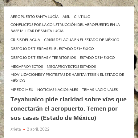
AEROPUERTO SANTA LUCÍA
AISL
CINTILLO
CONFLICTOS POR LA CONSTRUCCIÓN DEL AEROPUERTO EN LA
BASE MILITAR DE SANTA LUCÍA
CRISIS DEL AGUA
CRISIS DEL AGUA EN EL ESTADO DE MÉXICO
DESPOJO DE TIERRAS EN EL ESTADO DE MÉXICO
DESPOJO DE TIERRAS Y TERRITORIOS
ESTADO DE MÉXICO
MEGAPROYECTOS
MEGAPROYECTOS ESTADOS
MOVILIZACIONES Y PROTESTAS DE HABITANTES EN EL ESTADO DE
MÉXICO
MP EDO MEX
NOTICIAS NACIONALES
TEMAS NACIONALES
Teyahualco pide claridad sobre vías que
conectarán el aeropuerto. Temen por
sus casas (Estado de México)
grieta
2 abril, 2022