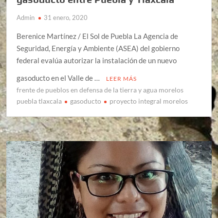
Admin
31 enero, 2020
Berenice Martínez / El Sol de Puebla La Agencia de
Seguridad, Energía y Ambiente (ASEA) del gobierno
federal evalúa autorizar la instalación de un nuevo
gasoducto en el Valle de …
LEER MÁS
frente de pueblos en defensa de la tierra y agua morelos
puebla tlaxcala
gasoducto
proyecto integral morelos