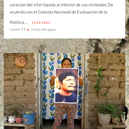
carecían del vital líquido al interior de sus viviendas De
acuerdo con el Consejo Nacional de Evaluación de la
Política …
LEER MÁS
covid-19
crisis del agua