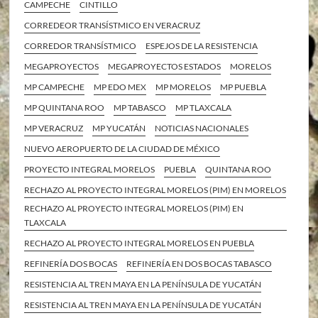
CAMPECHE
CINTILLO
CORREDEOR TRANSÍSTMICO EN VERACRUZ
CORREDOR TRANSÍSTMICO
ESPEJOS DE LA RESISTENCIA
MEGAPROYECTOS
MEGAPROYECTOS ESTADOS
MORELOS
MP CAMPECHE
MP EDO MEX
MP MORELOS
MP PUEBLA
MP QUINTANA ROO
MP TABASCO
MP TLAXCALA
MP VERACRUZ
MP YUCATÁN
NOTICIAS NACIONALES
NUEVO AEROPUERTO DE LA CIUDAD DE MÉXICO
PROYECTO INTEGRAL MORELOS
PUEBLA
QUINTANA ROO
RECHAZO AL PROYECTO INTEGRAL MORELOS (PIM) EN MORELOS
RECHAZO AL PROYECTO INTEGRAL MORELOS (PIM) EN
TLAXCALA
RECHAZO AL PROYECTO INTEGRAL MORELOS EN PUEBLA
REFINERÍA DOS BOCAS
REFINERÍA EN DOS BOCAS TABASCO
RESISTENCIA AL TREN MAYA EN LA PENÍNSULA DE YUCATÁN
RESISTENCIA AL TREN MAYA EN LA PENÍNSULA DE YUCATÁN