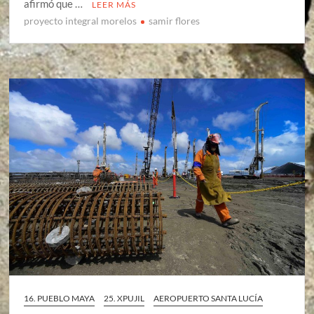
afirmó que …
LEER MÁS
proyecto integral morelos
samir flores
16. PUEBLO MAYA
25. XPUJIL
AEROPUERTO SANTA LUCÍA