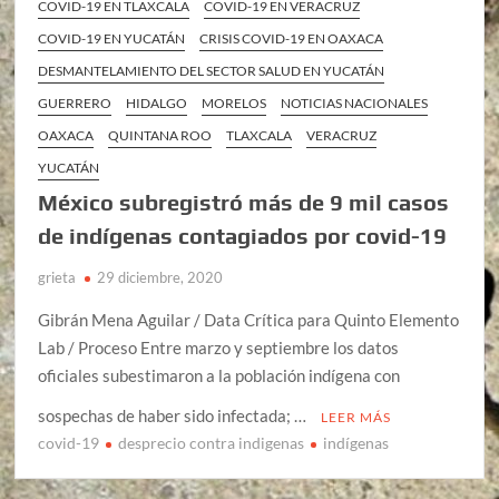
COVID-19 EN TLAXCALA
COVID-19 EN VERACRUZ
COVID-19 EN YUCATÁN
CRISIS COVID-19 EN OAXACA
DESMANTELAMIENTO DEL SECTOR SALUD EN YUCATÁN
GUERRERO
HIDALGO
MORELOS
NOTICIAS NACIONALES
OAXACA
QUINTANA ROO
TLAXCALA
VERACRUZ
YUCATÁN
México subregistró más de 9 mil casos
de indígenas contagiados por covid-19
grieta
29 diciembre, 2020
Gibrán Mena Aguilar / Data Crítica para Quinto Elemento
Lab / Proceso Entre marzo y septiembre los datos
oficiales subestimaron a la población indígena con
sospechas de haber sido infectada; …
LEER MÁS
covid-19
desprecio contra indigenas
indígenas