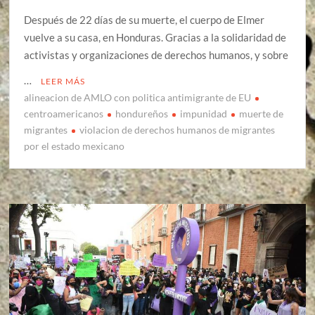
Después de 22 días de su muerte, el cuerpo de Elmer
vuelve a su casa, en Honduras. Gracias a la solidaridad de
activistas y organizaciones de derechos humanos, y sobre
…
LEER MÁS
alineacion de AMLO con politica antimigrante de EU
centroamericanos
hondureños
impunidad
muerte de
migrantes
violacion de derechos humanos de migrantes
por el estado mexicano