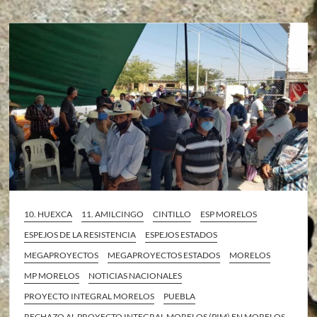
10. HUEXCA
11. AMILCINGO
CINTILLO
ESP MORELOS
ESPEJOS DE LA RESISTENCIA
ESPEJOS ESTADOS
MEGAPROYECTOS
MEGAPROYECTOS ESTADOS
MORELOS
MP MORELOS
NOTICIAS NACIONALES
PROYECTO INTEGRAL MORELOS
PUEBLA
RECHAZO AL PROYECTO INTEGRAL MORELOS (PIM) EN MORELOS