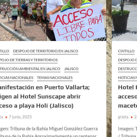
TILLO
DESPOJO DE TERRITORIO EN JALISCO
CINTILLO
POJO DE TIERRAS Y TERRITORIOS
DESPOJO D
TRUCCIÓN AMBIENTAL EN JALISCO
JALISCO
DESTRUCC
ICIAS NACIONALES
TEMAS NACIONALES
NOTICIAS
nifestación en Puerto Vallarta;
Hotel 
igen al Hotel Sunscape abrir
acceso
ceso a playa Holi (Jalisco)
maceto
ta
7 junio, 2025
grieta
2
gen: Tribuna de la Bahía Miguel González Guerra
Imagen: 
ribuna de la Bahía Aproximadamente un centenar
/ Tribuna