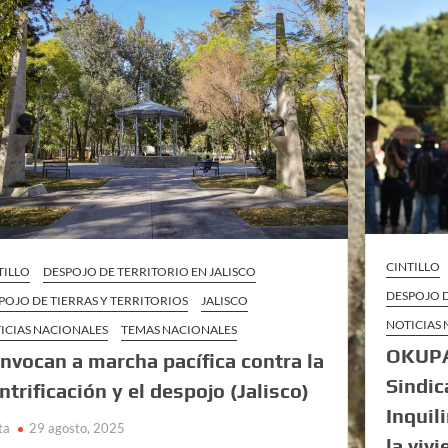
CINTILLO
TILLO
DESPOJO DE TERRITORIO EN JALISCO
DESPOJO D
POJO DE TIERRAS Y TERRITORIOS
JALISCO
NOTICIAS
ICIAS NACIONALES
TEMAS NACIONALES
OKUPA 
nvocan a marcha pacífica contra la
Sindic
ntrificación y el despojo (Jalisco)
Inquil
ta
29 agosto, 2025
la vivi