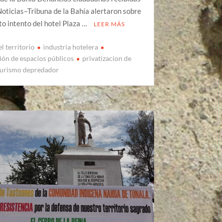
oticias–Tribuna de la Bahía alertaron sobre
to intento del hotel Plaza …
LEER MÁS
l territorio
industria hotelera
ción de espacios públicos
privatizacion de
turismo depredador