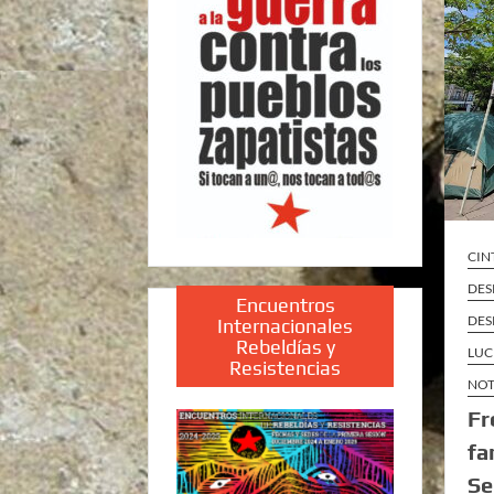
CIN
DES
Encuentros
DES
Internacionales
Rebeldías y
LUC
Resistencias
NOT
Fr
fa
Se