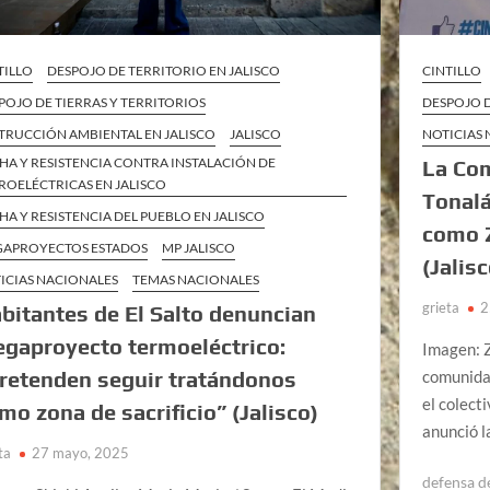
TILLO
DESPOJO DE TERRITORIO EN JALISCO
CINTILLO
POJO DE TIERRAS Y TERRITORIOS
DESPOJO D
TRUCCIÓN AMBIENTAL EN JALISCO
JALISCO
NOTICIAS
HA Y RESISTENCIA CONTRA INSTALACIÓN DE
La Co
ROELÉCTRICAS EN JALISCO
Tonalá
HA Y RESISTENCIA DEL PUEBLO EN JALISCO
como 
APROYECTOS ESTADOS
MP JALISCO
(Jalisc
ICIAS NACIONALES
TEMAS NACIONALES
grieta
2
bitantes de El Salto denuncian
gaproyecto termoeléctrico:
Imagen: 
retenden seguir tratándonos
comunidad
el colect
mo zona de sacrificio” (Jalisco)
anunció l
ta
27 mayo, 2025
defensa de