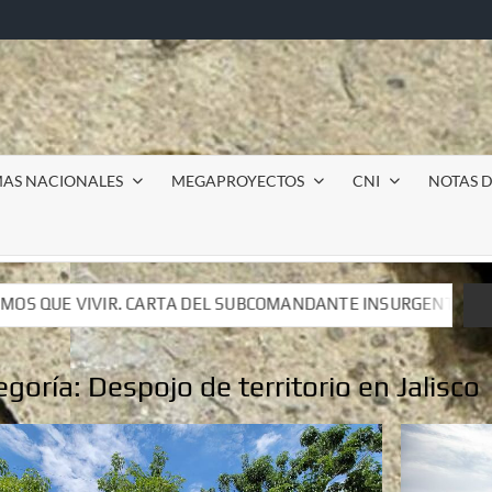
MAS NACIONALES
MEGAPROYECTOS
CNI
NOTAS D
BCOMANDANTE INSURGENTE MOISÉS A LUIS DE TAVIRA
BCOMANDANTE INSURGENTE MOISÉS A LUIS DE TAVIRA
egoría:
Despojo de territorio en Jalisco