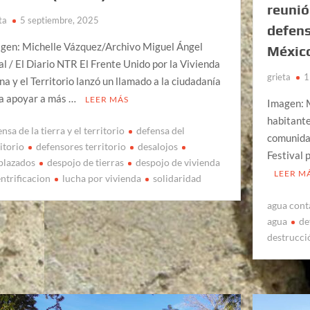
reunió
ta
5 septiembre, 2025
defens
gen: Michelle Vázquez/Archivo Miguel Ángel
México
al / El Diario NTR El Frente Unido por la Vivienda
grieta
1
na y el Territorio lanzó un llamado a la ciudadanía
a apoyar a más …
LEER MÁS
Imagen: 
habitantes
nsa de la tierra y el territorio
defensa del
comunidad
itorio
defensores territorio
desalojos
Festival 
plazados
despojo de tierras
despojo de vivienda
LEER M
ntrificacion
lucha por vivienda
solidaridad
agua con
agua
de
destrucci