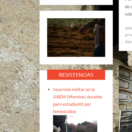
de 
sob
def
pri
dep
RESISTENCIAS
Incursión militar en la
UAEM (Morelos) durante
paro estudiantil por
feminicidios