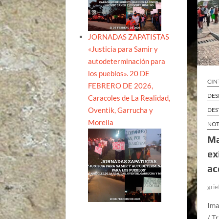
JORNADAS ZAPATISTAS
«Justicia para Samir y
autodeterminación para
los pueblos». 20 DE
CIN
FEBRERO DE 2026,
DES
Caracoles de La Realidad,
Oventik, Garrucha y
DES
Morelia
NOT
Ma
ex
ac
grie
Ima
/ T