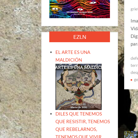
grie
Ima
Vid
Dig
EZLN
par
EL ARTE ES UNA
defe
MALDICIÓN
terr
des
ge
DILES QUE TENEMOS
QUE RESISTIR, TENEMOS
QUE REBELARNOS,
TENEMOS QUE VIVIR.