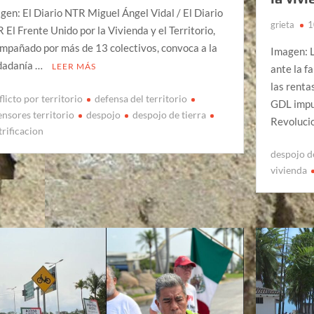
gen: El Diario NTR Miguel Ángel Vidal / El Diario
grieta
1
 El Frente Unido por la Vivienda y el Territorio,
mpañado por más de 13 colectivos, convoca a la
Imagen: L
dadanía …
LEER MÁS
ante la f
las renta
licto por territorio
defensa del territorio
GDL impul
ensores territorio
despojo
despojo de tierra
Revolucio
trificacion
despojo d
vivienda