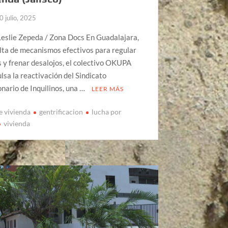
0 julio, 2025
eslie Zepeda / Zona Docs En Guadalajara,
alta de mecanismos efectivos para regular
s y frenar desalojos, el colectivo OKUPA
sa la reactivación del Sindicato
nario de Inquilinos, una …
LEER MÁS
e vivienda
gentrificacion
lucha por
vivienda