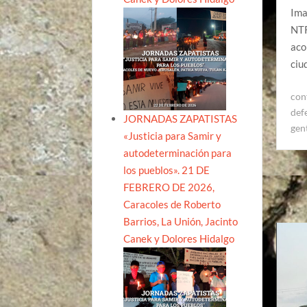
Ima
NTR
aco
ciu
conf
def
JORNADAS ZAPATISTAS
gen
«Justicia para Samir y
autodeterminación para
los pueblos». 21 DE
FEBRERO DE 2026,
Caracoles de Roberto
Barrios, La Unión, Jacinto
Canek y Dolores Hidalgo