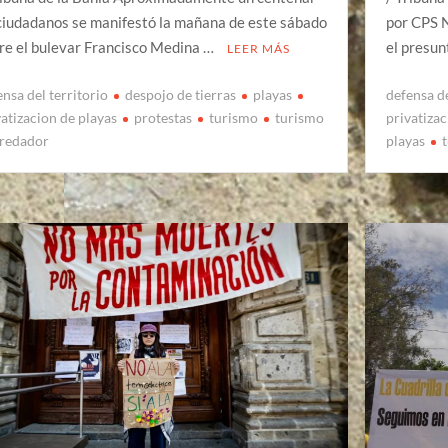
ciudadanos se manifestó la mañana de este sábado
por CPS N
re el bulevar Francisco Medina …
el presun
LEER MÁS
ensa del territorio
despojo de tierras
playas
defensa de
vatizacion de playas
protestas
turismo
turismo
privatiza
redador
playas