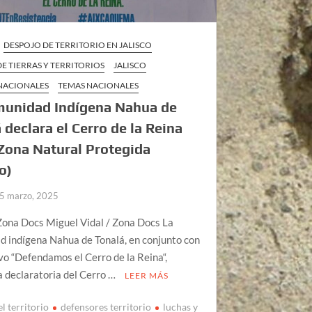
DESPOJO DE TERRITORIO EN JALISCO
E TIERRAS Y TERRITORIOS
JALISCO
 NACIONALES
TEMAS NACIONALES
munidad Indígena Nahua de
 declara el Cerro de la Reina
Zona Natural Protegida
o)
5 marzo, 2025
Zona Docs Miguel Vidal / Zona Docs La
 indígena Nahua de Tonalá, en conjunto con
ivo “Defendamos el Cerro de la Reina“,
a declaratoria del Cerro …
LEER MÁS
l territorio
defensores territorio
luchas y