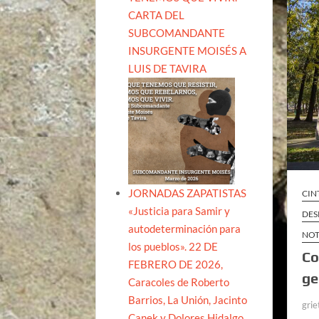
CARTA DEL
SUBCOMANDANTE
INSURGENTE MOISÉS A
LUIS DE TAVIRA
JORNADAS ZAPATISTAS
CIN
«Justicia para Samir y
DES
autodeterminación para
NOT
los pueblos». 22 DE
Co
FEBRERO DE 2026,
ge
Caracoles de Roberto
Barrios, La Unión, Jacinto
grie
Canek y Dolores Hidalgo