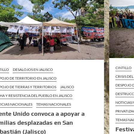
CINTILLO
TILLO
DESALOJOS EN JALISCO
CRISIS DE
POJO DE TERRITORIO EN JALISCO
DESPOJO D
POJO DE TIERRAS Y TERRITORIOS
JALISCO
DESTRUCC
HA Y RESISTENCIA DEL PUEBLO EN JALISCO
NOTICIAS
ICIAS NACIONALES
TEMAS NACIONALES
PRIVATIZA
ente Unido convoca a apoyar a
TEMAS NA
milias desplazadas en San
Festiv
bastián (Jalisco)