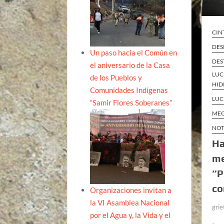
CIN
DES
Un paso hacia el Común en
DES
el aniversario de la Casa
LUC
de los Pueblos y
HID
Comunidades Indígenas
LUC
“Samir Flores Soberanes”
MEG
NOT
Ha
me
“P
co
Organizaciones invitan a
la VI Asamblea Nacional
grie
por el Agua y, la Vida y el