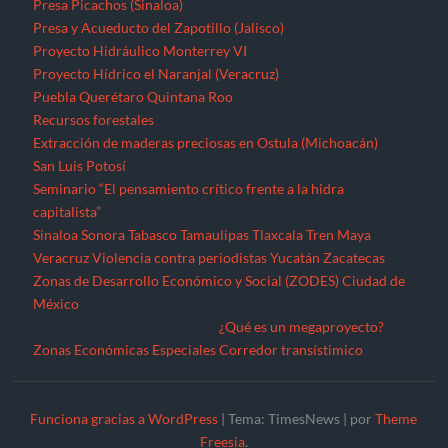
Presa Picachos (Sinaloa)
Presa y Acueducto del Zapotillo (Jalisco)
Proyecto Hidráulico Monterrey VI
Proyecto Hídrico el Naranjal (Veracruz)
Puebla
Querétaro
Quintana Roo
Recursos forestales
Extracción de maderas preciosas en Ostula (Michoacán)
San Luis Potosí
Seminario “El pensamiento crítico frente a la hidra
capitalista”
Sinaloa
Sonora
Tabasco
Tamaulipas
Tlaxcala
Tren Maya
Veracruz
Violencia contra periodistas
Yucatán
Zacatecas
Zonas de Desarrollo Económico y Social (ZODES) Ciudad de
México
¿Qué es un megaproyecto?
Zonas Económicas Especiales
Corredor transístimico
Funciona gracias a WordPress
|
Tema: TimesNews
|
por
Theme
Freesia
.