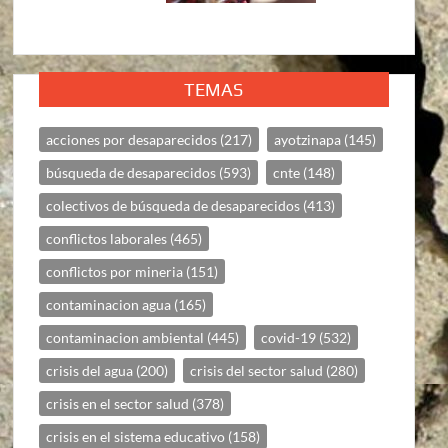
TEMAS
acciones por desaparecidos
(217)
ayotzinapa
(145)
búsqueda de desaparecidos
(593)
cnte
(148)
colectivos de búsqueda de desaparecidos
(413)
conflictos laborales
(465)
conflictos por mineria
(151)
contaminacion agua
(165)
contaminacion ambiental
(445)
covid-19
(532)
crisis del agua
(200)
crisis del sector salud
(280)
crisis en el sector salud
(378)
crisis en el sistema educativo
(158)