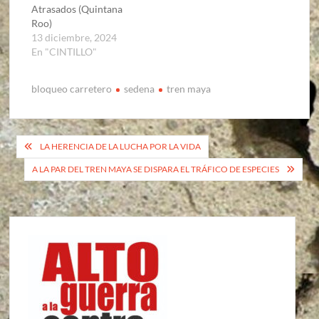
Atrasados (Quintana
Roo)
13 diciembre, 2024
En "CINTILLO"
bloqueo carretero
sedena
tren maya
Navegación
LA HERENCIA DE LA LUCHA POR LA VIDA
de
A LA PAR DEL TREN MAYA SE DISPARA EL TRÁFICO DE ESPECIES
entradas