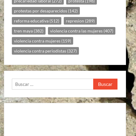
precariedad laboral
(272)
protesta
(198)
protestas por desaparecidos
(142)
reforma educativa
(512)
represion
(289)
tren maya
(382)
violencia contra las mujeres
(407)
violencia contra mujeres
(159)
violencia contra periodistas
(327)
Buscar: