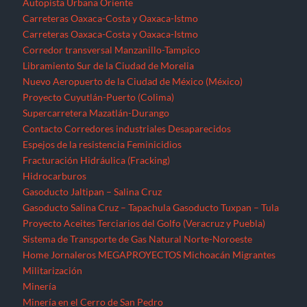
Autopista Urbana Oriente
Carreteras Oaxaca-Costa y Oaxaca-Istmo
Carreteras Oaxaca-Costa y Oaxaca-Istmo
Corredor transversal Manzanillo-Tampico
Libramiento Sur de la Ciudad de Morelia
Nuevo Aeropuerto de la Ciudad de México (México)
Proyecto Cuyutlán-Puerto (Colima)
Supercarretera Mazatlán-Durango
Contacto
Corredores industriales
Desaparecidos
Espejos de la resistencia
Feminicidios
Fracturación Hidráulica (Fracking)
Hidrocarburos
Gasoducto Jaltipan – Salina Cruz
Gasoducto Salina Cruz – Tapachula
Gasoducto Tuxpan – Tula
Proyecto Aceites Terciarios del Golfo (Veracruz y Puebla)
Sistema de Transporte de Gas Natural Norte-Noroeste
Home
Jornaleros
MEGAPROYECTOS
Michoacán
Migrantes
Militarización
Minería
Minería en el Cerro de San Pedro