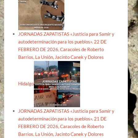
JORNADAS ZAPATISTAS «Justicia para Samir y
autodeterminación para los pueblos». 22 DE
FEBRERO DE 2026, Caracoles de Roberto
Barrios, La Unión, Jacinto Canek y Dolores
Hidalgo
JORNADAS ZAPATISTAS «Justicia para Samir y
autodeterminación para los pueblos». 21 DE
FEBRERO DE 2026, Caracoles de Roberto
Barrios, La Unión, Jacinto Canek y Dolores