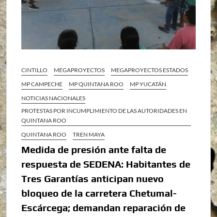
CINTILLO
MEGAPROYECTOS
MEGAPROYECTOS ESTADOS
MP CAMPECHE
MP QUINTANA ROO
MP YUCATÁN
NOTICIAS NACIONALES
PROTESTAS POR INCUMPLIMIENTO DE LAS AUTORIDADES EN
QUINTANA ROO
QUINTANA ROO
TREN MAYA
Medida de presión ante falta de
respuesta de SEDENA: Habitantes de
Tres Garantías anticipan nuevo
bloqueo de la carretera Chetumal-
Escárcega; demandan reparación de