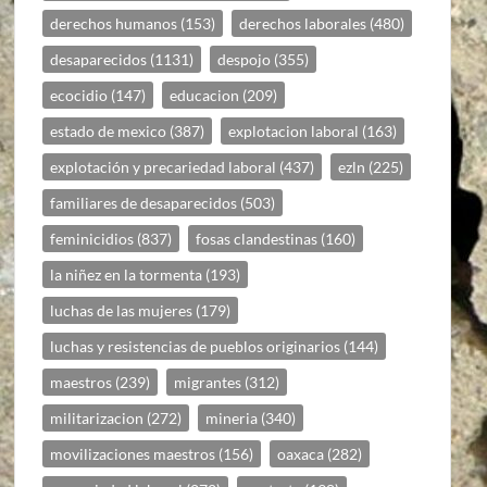
derechos humanos
(153)
derechos laborales
(480)
desaparecidos
(1131)
despojo
(355)
ecocidio
(147)
educacion
(209)
estado de mexico
(387)
explotacion laboral
(163)
explotación y precariedad laboral
(437)
ezln
(225)
familiares de desaparecidos
(503)
feminicidios
(837)
fosas clandestinas
(160)
la niñez en la tormenta
(193)
luchas de las mujeres
(179)
luchas y resistencias de pueblos originarios
(144)
maestros
(239)
migrantes
(312)
militarizacion
(272)
mineria
(340)
movilizaciones maestros
(156)
oaxaca
(282)