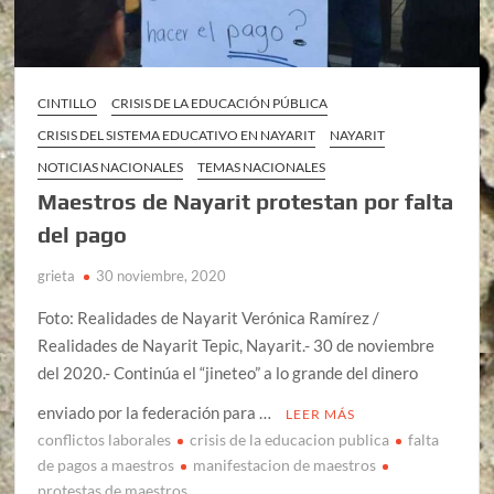
CINTILLO
CRISIS DE LA EDUCACIÓN PÚBLICA
CRISIS DEL SISTEMA EDUCATIVO EN NAYARIT
NAYARIT
NOTICIAS NACIONALES
TEMAS NACIONALES
Maestros de Nayarit protestan por falta
del pago
grieta
30 noviembre, 2020
Foto: Realidades de Nayarit Verónica Ramírez /
Realidades de Nayarit Tepic, Nayarit.- 30 de noviembre
del 2020.- Continúa el “jineteo” a lo grande del dinero
enviado por la federación para …
LEER MÁS
conflictos laborales
crisis de la educacion publica
falta
de pagos a maestros
manifestacion de maestros
protestas de maestros