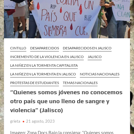
CINTILLO
DESAPARECIDOS
DESAPARECIDOS EN JALISCO
INCREMENTO DE LA VIOLENCIA EN JALISCO
JALISCO
LA NIÑEZ EN LA TORMENTA CAPITALISTA
LA NIÑEZ EN LA TORMENTA EN JALISCO
NOTICIAS NACIONALES
PROTESTAS DE ESTUDIANTES
TEMAS NACIONALES
“Quienes somos jóvenes no conocemos
otro país que uno lleno de sangre y
violencia” (Jalisco)
grieta
21 agosto, 2023
Imagen: Zona Docs Bajo la consigna: “Quienes somos