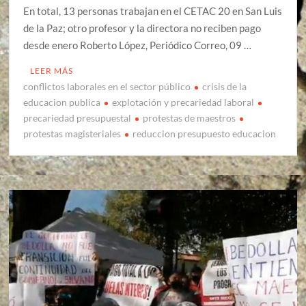
En total, 13 personas trabajan en el CETAC 20 en San Luis
de la Paz; otro profesor y la directora no reciben pago
desde enero Roberto López, Periódico Correo, 09 …
LEER MÁS
conflictos laborales en el sector público
crisis de la
educacion publica
explotación y precariedad laboral
precariedad presupuestal
protestas de maestros
protestas magisteriales
reduccion presupuesto educacion