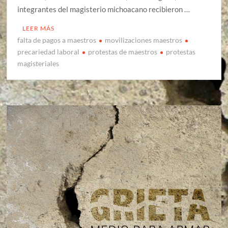
integrantes del magisterio michoacano recibieron …
LEER MÁS
falta de pagos a maestros
movilizaciones maestros
precariedad laboral
protestas de maestros
protestas
magisteriales