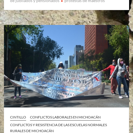
de jubilados y pensionados
protestas de maestros
CINTILLO
CONFLICTOS LABORALES EN MICHOACÁN
CONFLICTOS Y RESISTENCIA DE LAS ESCUELAS NORMALES
RURALES DE MICHOACÁN