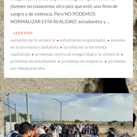
jóvenes no conocemos otro país que esté, uno lleno de
sangre y de violencia. Pero NO PODEMOS
NORMALIZAR ESTA REALIDAD”, estudiantes y …
LEER MÁS
aumento de la violencia
estudiantes organizados
jovenes
en la tormenta capitalista
la niñez en la tormenta
capitalista
protestas contra la inseguridad y la violencia
protestas de estudiantes
protestas de maestros
protestas
por desaparecidos