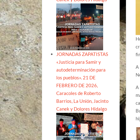
Ho
cr
JORNADAS ZAPATISTAS
fi
«Justicia para Samir y
A 
autodeterminación para
Ne
los pueblos». 21 DE
FEBRERO DE 2026,
A 
Caracoles de Roberto
ma
Barrios, La Unión, Jacinto
ca
Canek y Dolores Hidalgo
Bu
hi