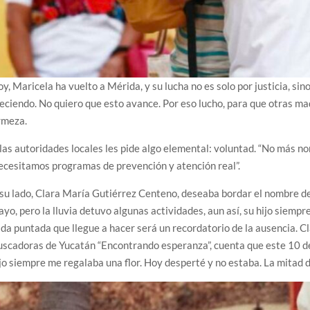
y, Maricela ha vuelto a Mérida, y su lucha no es solo por justicia, sin
eciendo. No quiero que esto avance. Por eso lucho, para que otras ma
rmeza.
las autoridades locales les pide algo elemental: voluntad. “No más no
cesitamos programas de prevención y atención real”.
su lado, Clara María Gutiérrez Centeno, deseaba bordar el nombre de 
yo, pero la lluvia detuvo algunas actividades, aun así, su hijo siempr
da puntada que llegue a hacer será un recordatorio de la ausencia. Cl
scadoras de Yucatán “Encontrando esperanza”, cuenta que este 10 d
jo siempre me regalaba una flor. Hoy desperté y no estaba. La mitad de