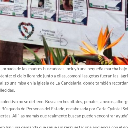
 jornada de las madres buscadoras incluyó una pequeña marcha bajo la
tente: el cielo llorando junto a ellas, como si las gotas fueran las lág
alizó una misa en la iglesia de La Candelaria, donde también record
llecidas.
 colectivo no se detiene. Busca en hospitales, penales, anexos, alber
 Búsqueda de Personas del Estado, encabezada por Carla Quintal Solís.
ertas. Allí las mamás que realmente buscan pueden encontrar ayuda”
ro hay una demanda que sigue sin respuesta: una audiencia con el g