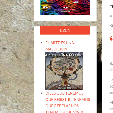
“
gr
Ki
EZLN
EL ARTE ES UNA
MALDICIÓN
Ba
de
La
bo
se
DILES QUE TENEMOS
QUE RESISTIR, TENEMOS
Ma
QUE REBELARNOS,
de
TENEMOS QUE VIVIR.