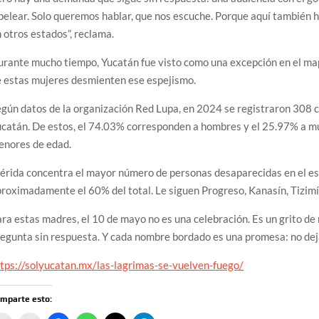
pelear. Solo queremos hablar, que nos escuche. Porque aquí también 
 otros estados”, reclama.
rante mucho tiempo, Yucatán fue visto como una excepción en el mapa
 estas mujeres desmienten ese espejismo.
gún datos de la organización Red Lupa, en 2024 se registraron 308 
catán. De estos, el 74.03% corresponden a hombres y el 25.97% a mu
enores de edad.
rida concentra el mayor número de personas desaparecidas en el est
roximadamente el 60% del total. Le siguen Progreso, Kanasín, Tizim
ra estas madres, el 10 de mayo no es una celebración. Es un grito de 
egunta sin respuesta. Y cada nombre bordado es una promesa: no dej
tps://solyucatan.mx/las-lagrimas-se-vuelven-fuego/
mparte esto: