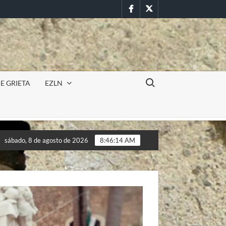
Facebook
Twitter
Buscar:
E GRIETA
EZLN
ilitar en la UAEM (Morelos) durante paro estudiantil por feminici
sábado, 8 de agosto de 2026
8:46:16 AM
ilitar en la UAEM (Morelos) durante paro estudiantil por feminici