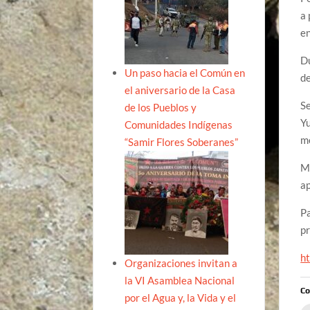
a 
en
Du
Un paso hacia el Común en
de
el aniversario de la Casa
Se
de los Pueblos y
Yu
Comunidades Indígenas
m
“Samir Flores Soberanes”
Mé
ap
Pa
pr
ht
Organizaciones invitan a
la VI Asamblea Nacional
Co
por el Agua y, la Vida y el