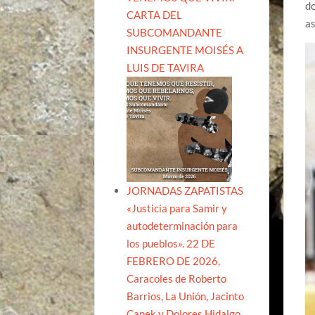
do
CARTA DEL
as
SUBCOMANDANTE
INSURGENTE MOISÉS A
LUIS DE TAVIRA
JORNADAS ZAPATISTAS
«Justicia para Samir y
autodeterminación para
los pueblos». 22 DE
FEBRERO DE 2026,
Caracoles de Roberto
Barrios, La Unión, Jacinto
Canek y Dolores Hidalgo