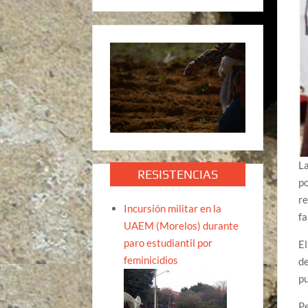
La
RESISTENCIAS
po
re
Incursión militar en la
fa
UAEM (Morelos) durante
paro estudiantil por
El
feminicidios
de
pu
Pe