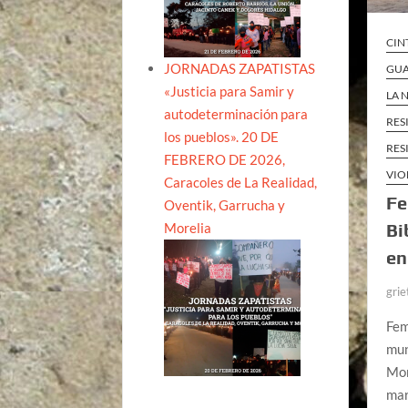
CIN
JORNADAS ZAPATISTAS
GU
«Justicia para Samir y
LA 
autodeterminación para
RES
los pueblos». 20 DE
RES
FEBRERO DE 2026,
VIO
Caracoles de La Realidad,
Fe
Oventik, Garrucha y
Morelia
Bi
en
grie
Fem
mun
Mon
mar