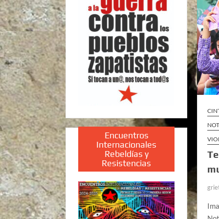
CIN
NOT
Encuentros
VIO
Internacionales
Rebeldías y
Te
Resistencias
mu
grie
Ima
Not