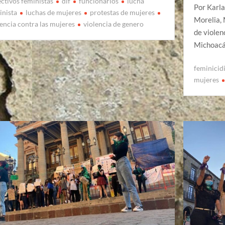
ectivos feministas
dif
funcionarios
lucha
Por Karla
inista
luchas de mujeres
protestas de mujeres
Morelia, 
lencia contra las mujeres
violencia de genero
de violen
Michoacá
feminicid
mujeres