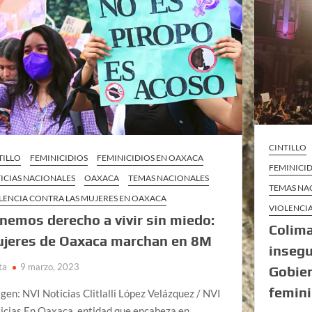
CINTILLO
TILLO
FEMINICIDIOS
FEMINICIDIOS EN OAXACA
FEMINICID
ICIAS NACIONALES
OAXACA
TEMAS NACIONALES
TEMAS NA
LENCIA CONTRA LAS MUJERES EN OAXACA
VIOLENCI
nemos derecho a vivir sin miedo:
Colima
jeres de Oaxaca marchan en 8M
insegu
ta
9 marzo, 2023
Gobie
femini
gen: NVI Noticias Clitlalli López Velázquez / NVI
icias En Oaxaca, entidad que encabeza en