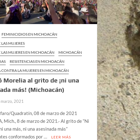
FEMINICIDIOS EN MICHOACÁN
 LAS MUJERES
E LAS MUJERES EN MICHOACÁN
MICHOACÁN
IAS
RESISTENCIAS EN MICHOACÁN
A CONTRA LA MUJERES EN MICHOACÁN
 Morelia al grito de ¡ni una
nada más! (Michoacán)
 marzo, 2021
lfaro/Quadratín, 08 de marzo de 2021
Mich., 8 de marzo de 2021.- Al grito de “Ni
ni una más, ni una asesinada más”
ntes conformados por …
LEER MÁS