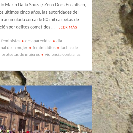
io Marlo Dalia Souza / Zona Docs En Jalisco,
os últimos cinco años, las autoridades del
n acumulado cerca de 80 mil carpetas de
ción por delitos cometidos …
LEER MÁS
s feministas
desaparecidas
dia
onal de la mujer
feminicidios
luchas de
protestas de mujeres
violencia contra las