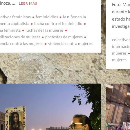
inoza, …
LEER MÁS
Foto: Mar
durante l
ectivos feministas
feminicidios
la niñez en la
estado ha
menta capitalista
lucha contra el feminicidio
investiga
ha feminista
luchas de las mujeres
ilizaciones de mujeres
protestas de mujeres
colectivo
lencia contra las mujeres
violencia contra mujeres
internaci
mujeres
mujeres