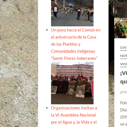
Un paso hacia el Común en
el aniversario de la Casa
de los Pueblos y
CIN
Comunidades Indígenas
NOT
“Samir Flores Soberanes”
VIO
¡V
qu
grie
Fot
Organizaciones invitan a
Dia
la VI Asamblea Nacional
(09
por el Agua y, la Vida y el
se 