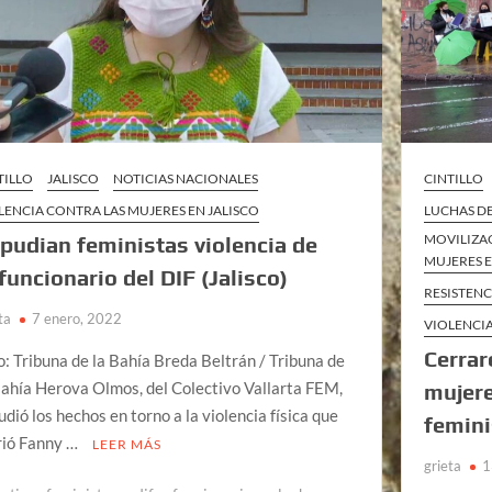
TILLO
JALISCO
NOTICIAS NACIONALES
CINTILLO
LENCIA CONTRA LAS MUJERES EN JALISCO
LUCHAS D
MOVILIZAC
pudian feministas violencia de
MUJERES 
funcionario del DIF (Jalisco)
RESISTEN
ta
7 enero, 2022
VIOLENCI
Cerrar
o: Tribuna de la Bahía Breda Beltrán / Tribuna de
Bahía Herova Olmos, del Colectivo Vallarta FEM,
mujere
udió los hechos en torno a la violencia física que
femini
rió Fanny …
LEER MÁS
grieta
1