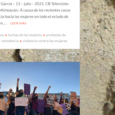
 García – 13 – julio – 2021. CB Televisión.
Michoacán.- A causa de los recientes casos
cia hacia las mujeres en todo el estado de
n, …
LEER MÁS
ios
luchas de las mujeres
protestas de
resistencia
violencia contra las mujeres