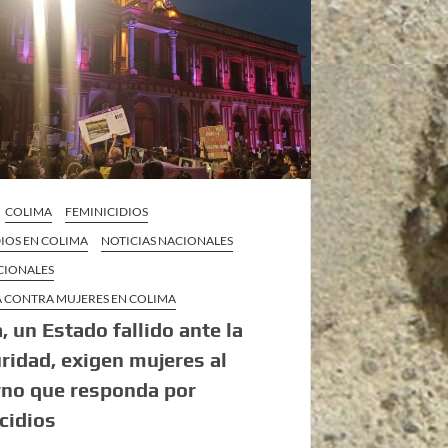
COLIMA
FEMINICIDIOS
IOS EN COLIMA
NOTICIAS NACIONALES
CIONALES
A CONTRA MUJERES EN COLIMA
, un Estado fallido ante la
ridad, exigen mujeres al
rno que responda por
cidios