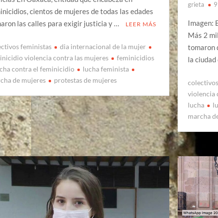
grieta
9
inicidios, cientos de mujeres de todas las edades
Imagen: 
aron las calles para exigir justicia y …
LEER MÁS
Más 2 mil
ectivos feministas
dia internacional de la mujer
tomaron d
inicidio violencia contra las mujeres
feminicidios
la ciudad
cha contra el feminicidio
lucha feminista
cha de mujeres
protestas de mujeres
colectivo
violencia
lucha
l
marcha d