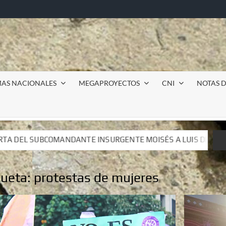
MAS NACIONALES
MEGAPROYECTOS
CNI
NOTAS D
RGENTE MOISÉS A LUIS DE TAVIRA
Incursión militar e
RGENTE MOISÉS A LUIS DE TAVIRA
Incursión militar e
queta:
protestas de mujeres