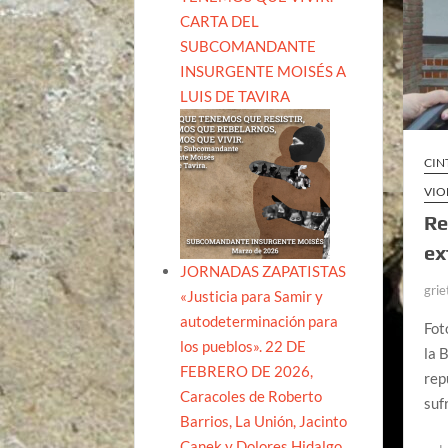
CARTA DEL
SUBCOMANDANTE
INSURGENTE MOISÉS A
LUIS DE TAVIRA
CIN
VIO
Re
ex
JORNADAS ZAPATISTAS
grie
«Justicia para Samir y
autodeterminación para
Fot
los pueblos». 22 DE
la 
FEBRERO DE 2026,
rep
Caracoles de Roberto
suf
Barrios, La Unión, Jacinto
Canek y Dolores Hidalgo