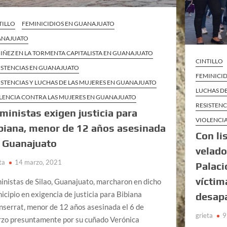
TILLO
FEMINICIDIOS EN GUANAJUATO
ANAJUATO
NIÑEZ EN LA TORMENTA CAPITALISTA EN GUANAJUATO
CINTILLO
ISTENCIAS EN GUANAJUATO
FEMINICI
ISTENCIAS Y LUCHAS DE LAS MUJERES EN GUANAJUATO
LUCHAS DE
LENCIA CONTRA LAS MUJERES EN GUANAJUATO
RESISTENC
ministas exigen justicia para
VIOLENCIA
biana, menor de 12 años asesinada
Con li
 Guanajuato
velado
ta
14 marzo, 2021
Palaci
víctim
inistas de Silao, Guanajuato, marcharon en dicho
icipio en exigencia de justicia para Bibiana
desapa
serrat, menor de 12 años asesinada el 6 de
grieta
9
zo presuntamente por su cuñado Verónica