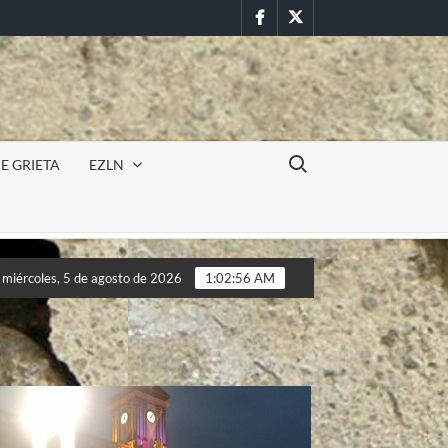
Facebook
Twitter
Buscar:
E GRIETA
EZLN
n la UAEM (Morelos) durante paro estudiantil por feminicidios
miércoles, 5 de agosto de 2026
1:02:59 AM
n la UAEM (Morelos) durante paro estudiantil por feminicidios