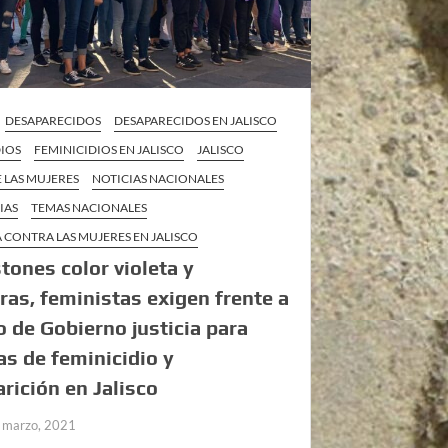
DESAPARECIDOS
DESAPARECIDOS EN JALISCO
DIOS
FEMINICIDIOS EN JALISCO
JALISCO
 LAS MUJERES
NOTICIAS NACIONALES
IAS
TEMAS NACIONALES
 CONTRA LAS MUJERES EN JALISCO
stones color violeta y
ras, feministas exigen frente a
o de Gobierno justicia para
as de feminicidio y
rición en Jalisco
 marzo, 2021