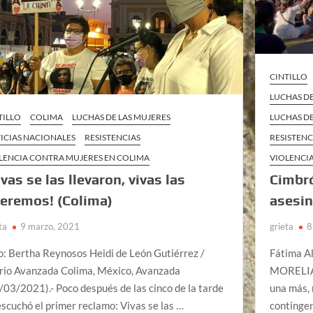
CINTILLO
LUCHAS DE
TILLO
COLIMA
LUCHAS DE LAS MUJERES
LUCHAS D
ICIAS NACIONALES
RESISTENCIAS
RESISTENC
LENCIA CONTRA MUJERES EN COLIMA
VIOLENCI
ivas se las llevaron, vivas las
Cimbró
eremos! (Colima)
asesi
ta
9 marzo, 2021
grieta
8
o: Bertha Reynosos Heidi de León Gutiérrez /
Fátima A
rio Avanzada Colima, México, Avanzada
MORELIA, 
/03/2021).- Poco después de las cinco de la tarde
una más, 
escuchó el primer reclamo: Vivas se las …
continge