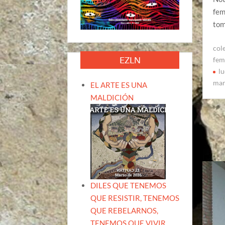
fem
tom
col
EZLN
fem
lu
mar
EL ARTE ES UNA
MALDICIÓN
DILES QUE TENEMOS
QUE RESISTIR, TENEMOS
QUE REBELARNOS,
TENEMOS QUE VIVIR.