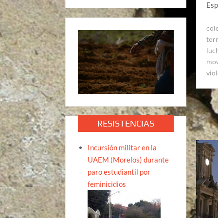
Esp
col
tor
luc
mov
vio
RESISTENCIAS
Incursión militar en la
UAEM (Morelos) durante
paro estudiantil por
feminicidios