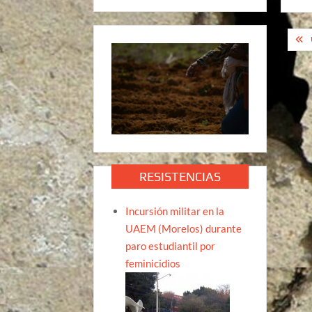
Na
de
ent
RESISTENCIAS
Incursión militar en la
UAEM (Morelos) durante
paro estudiantil por
feminicidios