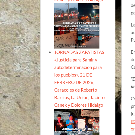
de
pa
La
au
Pu
En
JORNADAS ZAPATISTAS
de
«Justicia para Samir y
Cu
autodeterminación para
los pueblos». 21 DE
“E
FEBRERO DE 2026,
un
Caracoles de Roberto
Barrios, La Unión, Jacinto
Co
Canek y Dolores Hidalgo
pr
ju
h
or