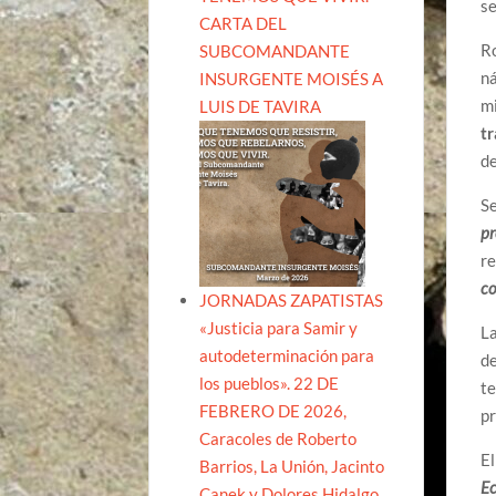
se
CARTA DEL
Ro
SUBCOMANDANTE
ná
INSURGENTE MOISÉS A
mi
LUIS DE TAVIRA
tr
de
Se
pr
r
co
JORNADAS ZAPATISTAS
«Justicia para Samir y
La
autodeterminación para
de
los pueblos». 22 DE
te
FEBRERO DE 2026,
pr
Caracoles de Roberto
El
Barrios, La Unión, Jacinto
Ec
Canek y Dolores Hidalgo