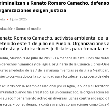
riminalizan a Renato Romero Camacho, defensor
rganizaciones exigen justicia
ieta
1 julio, 2025
edacción / Somos el medio
enato Romero Camacho, activista ambiental de la 
etenido este 1 de julio en Puebla. Organizaciones 
rotesta y fabricaciones judiciales para frenar la def
ebla, México, 1 de julio de 2025.-
La mañana de este lunes
fue det
e derechos humanos y del agua, originario de la Cuenca Libres-Ori
urrió alrededor de las 7 de la mañana mientras se dirigía a Nealtican
ierto convocado por la comunidad para fortalecer su proceso de defe
 acuerdo con la Asamblea Nacional por el Agua, la Vida y el Territorio
munidad cuando fue arrestado. En un comunicado, la organización s
or su acompañamiento activo en diversas luchas contra el despojo 
eracruz,
y por su denuncia contra grandes corporaciones como Coca-Col