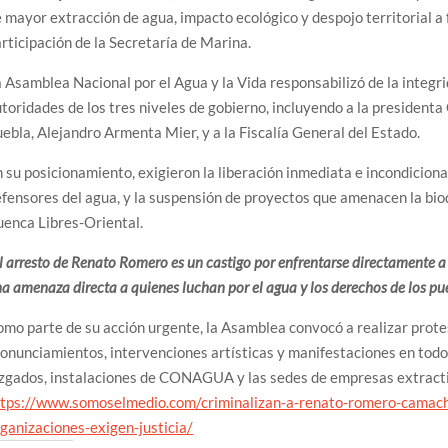
 mayor extracción de agua, impacto ecológico y despojo territorial a 
rticipación de la Secretaría de Marina.
 Asamblea Nacional por el Agua y la Vida responsabilizó de la integri
toridades de los tres niveles de gobierno, incluyendo a la president
ebla, Alejandro Armenta Mier, y a la Fiscalía General del Estado.
 su posicionamiento, exigieron la liberación inmediata e incondicional
fensores del agua, y la suspensión de proyectos que amenacen la bio
enca Libres-Oriental.
l arresto de Renato Romero es un castigo por enfrentarse directamente a l
a amenaza directa a quienes luchan por el agua y los derechos de los pue
mo parte de su acción urgente, la Asamblea convocó a realizar protes
onunciamientos, intervenciones artísticas y manifestaciones en todo el
zgados, instalaciones de CONAGUA y las sedes de empresas extracti
ttps://www.somoselmedio.com/criminalizan-a-renato-romero-camach
ganizaciones-exigen-justicia/