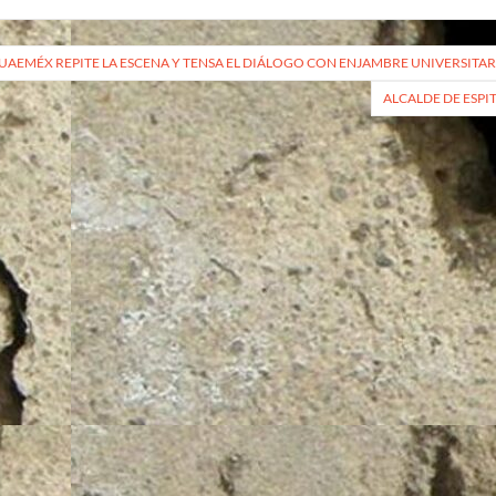
vegación
UAEMÉX REPITE LA ESCENA Y TENSA EL DIÁLOGO CON ENJAMBRE UNIVERSITAR
ALCALDE DE ESPI
radas