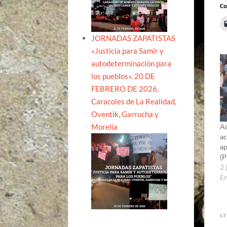
Co
JORNADAS ZAPATISTAS
«Justicia para Samir y
autodeterminación para
los pueblos». 20 DE
FEBRERO DE 2026,
Caracoles de La Realidad,
Oventik, Garrucha y
Morelia
A
ac
ap
(P
2 
E
cr