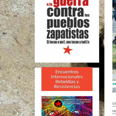
Encuentros
Internacionales
Rebeldías y
Resistencias
CI
N