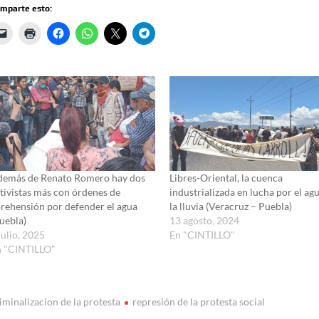
mparte esto:
demás de Renato Romero hay dos
Libres-Oriental, la cuenca
tivistas más con órdenes de
industrializada en lucha por el ag
rehensión por defender el agua
la lluvia (Veracruz – Puebla)
uebla)
13 agosto, 2024
julio, 2025
En "CINTILLO"
n "CINTILLO"
iminalizacion de la protesta
represión de la protesta social