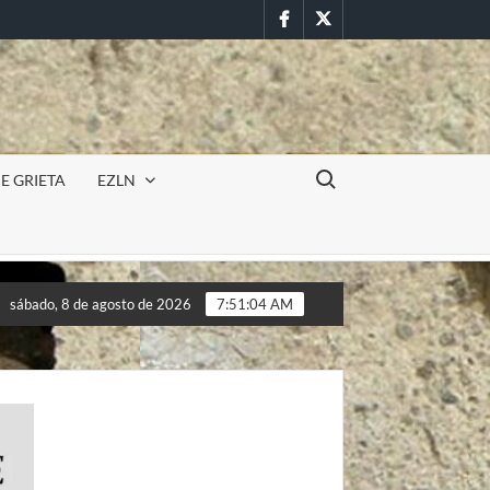
Facebook
Twitter
Buscar:
E GRIETA
EZLN
ncursión militar en la UAEM (Morelos) durante paro estudiantil po
sábado, 8 de agosto de 2026
7:51:06 AM
ncursión militar en la UAEM (Morelos) durante paro estudiantil po