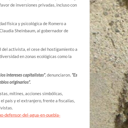
favor de inversiones privadas, incluso con
dad física y psicológica de Romero a
a Claudia Sheinbaum, al gobernador de
 del activista, el cese del hostigamiento a
diversidad en zonas ecológicas como la
os intereses capitalistas”
, denunciaron.
“Es
blos originarios”.
tas, mítines, acciones simbólicas,
 país y el extranjero, frente a fiscalías,
vistas.
o-defensor-del-agua-en-puebla-