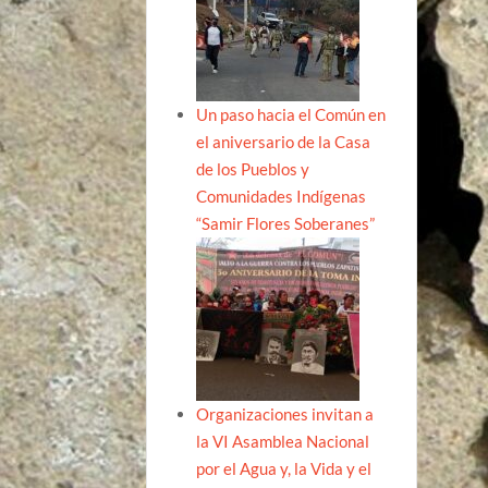
Un paso hacia el Común en
el aniversario de la Casa
de los Pueblos y
Comunidades Indígenas
“Samir Flores Soberanes”
Organizaciones invitan a
la VI Asamblea Nacional
por el Agua y, la Vida y el