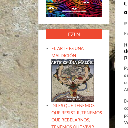
C
o
gr
R
EZLN
R
EL ARTE ES UNA
d
MALDICIÓN
p
Pu
d
oc
Ab
De
DILES QUE TENEMOS
co
QUE RESISTIR, TENEMOS
p
QUE REBELARNOS,
V
TENEMOS QUE VIVIR.