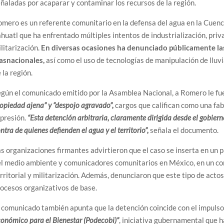
ñaladas por acaparar y contaminar los recursos de la región.
mero es un referente comunitario en la defensa del agua en la Cuenca
huatl que ha enfrentado múltiples intentos de industrialización, priv
litarización.
En diversas ocasiones ha denunciado públicamente la
asnacionales,
así como el uso de tecnologías de manipulación de lluvia
 la región.
gún el comunicado emitido por la Asamblea Nacional, a Romero le fue
opiedad ajena” y “despojo agravado”,
cargos que califican como una fabri
epresión.
“Esta detención arbitraria, claramente dirigida desde el gobiern
ntra de quienes defienden el agua y el territorio”,
señala el documento.
s organizaciones firmantes advirtieron que el caso se inserta en un 
l medio ambiente y comunicadores comunitarios en México, en un con
rritorial y militarización. Además, denunciaron que este tipo de actos
ocesos organizativos de base.
 comunicado también apunta que la detención coincide con el impulso
onómico para el Bienestar (Podecobi)”
, iniciativa gubernamental que 