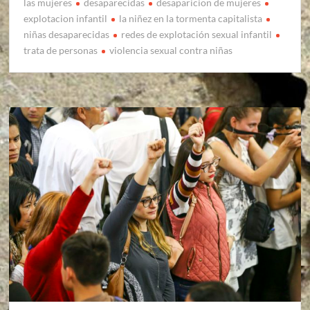
las mujeres
desaparecidas
desaparicion de mujeres
explotacion infantil
la niñez en la tormenta capitalista
niñas desaparecidas
redes de explotación sexual infantil
trata de personas
violencia sexual contra niñas