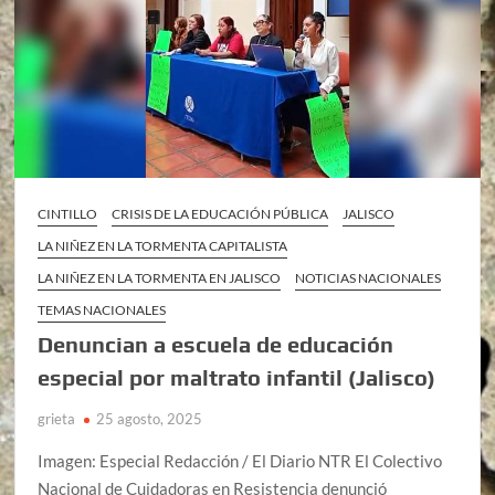
CINTILLO
CRISIS DE LA EDUCACIÓN PÚBLICA
JALISCO
LA NIÑEZ EN LA TORMENTA CAPITALISTA
LA NIÑEZ EN LA TORMENTA EN JALISCO
NOTICIAS NACIONALES
TEMAS NACIONALES
Denuncian a escuela de educación
especial por maltrato infantil (Jalisco)
grieta
25 agosto, 2025
Imagen: Especial Redacción / El Diario NTR El Colectivo
Nacional de Cuidadoras en Resistencia denunció