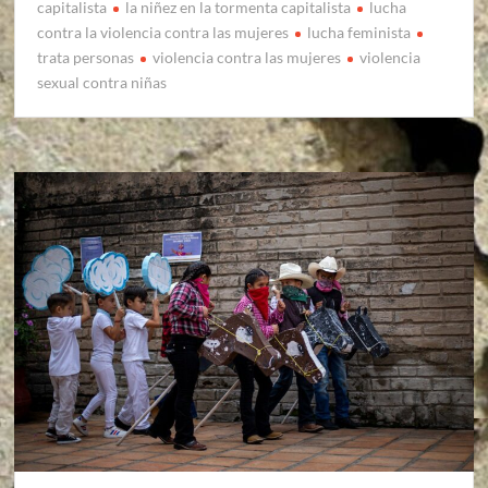
capitalista
la niñez en la tormenta capitalista
lucha
contra la violencia contra las mujeres
lucha feminista
trata personas
violencia contra las mujeres
violencia
sexual contra niñas