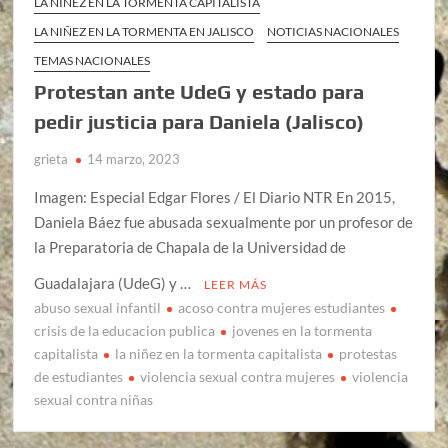
LA NIÑEZ EN LA TORMENTA CAPITALISTA
LA NIÑEZ EN LA TORMENTA EN JALISCO
NOTICIAS NACIONALES
TEMAS NACIONALES
Protestan ante UdeG y estado para
pedir justicia para Daniela (Jalisco)
grieta
14 marzo, 2023
Imagen: Especial Edgar Flores / El Diario NTR En 2015,
Daniela Báez fue abusada sexualmente por un profesor de
la Preparatoria de Chapala de la Universidad de
Guadalajara (UdeG) y …
LEER MÁS
abuso sexual infantil
acoso contra mujeres estudiantes
crisis de la educacion publica
jovenes en la tormenta
capitalista
la niñez en la tormenta capitalista
protestas
de estudiantes
violencia sexual contra mujeres
violencia
sexual contra niñas