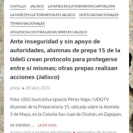
CINTILLO
JALISCO
LA NIÑEZ EN LA TORMENTA CAPITALISTA
LA NIÑEZ EN LA TORMENTA EN JALISCO
NOTICIAS NACIONALES
TEMAS NACIONALES
VIOLENCIA CONTRA LAS MUJERES EN JALISCO
Ante inseguridad y sin apoyo de
autoridades, alumnas de prepa 15 de la
UdeG crean protocolo para protegerse
entre sí mismas; otras prepas realizan
acciones (Jalisco)
grieta
28 abril, 2022
Foto: UDG ilustrativa Ignacio Pérez Vega / UDGTV
Alumnas de la Preparatoria 15, ubicada sobre la Avenida
5 de Mayo, en la Colonia San Juan de Ocotán, en Zapopan,
se sienten …
LEER MÁS
acoso contra mujeres estudiantes
asesinatos de mujeres