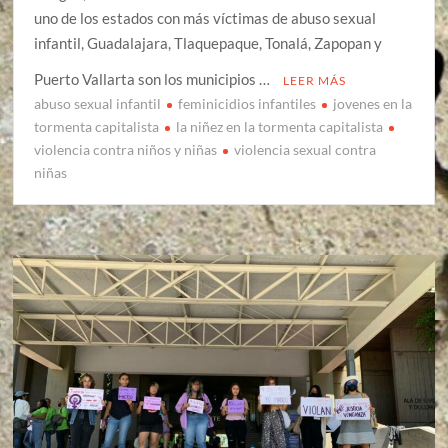
uno de los estados con más víctimas de abuso sexual
infantil, Guadalajara, Tlaquepaque, Tonalá, Zapopan y
Puerto Vallarta son los municipios …
LEER MÁS
abuso sexual infantil
feminicidios infantiles
jovenes en la
tormenta capitalista
la niñez en la tormenta capitalista
violencia contra niños y niñas
violencia sexual contra
niñas