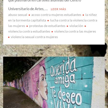
que plasmaron en carteles alumnas del Centro
Universitario de Artes, …
LEER MÁS
abuso sexual
acoso contra mujeres estudiantes
la niñez
en la tormenta capitalista
lucha contra la violencia contra
las mujeres
protestas de estudiantes
violación
violencia contra estudiantes
violencia contra las mujeres
violencia sexual contra mujeres