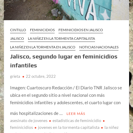
CINTILLO
FEMINICIDIOS
FEMINICIDIOS EN JALISCO
JALISCO
LA NIÑEZ EN LA TORMENTA CAPITALISTA
LA NIÑEZ EN LA TORMENTA EN JALISCO
NOTICIAS NACIONALES
Jalisco, segundo lugar en feminicidios
infantiles
grieta
22 octubre, 2022
Imagen: Cuartoscuro Redacción / El Diario TNR Jalisco se
ubica en el segundo sitio a nivel nacional con más
feminicidios infantiles y adolescentes, el cuarto lugar con
más hospitalizaciones de …
LEER MÁS
asesinato de jovenes
estadisticas de feminicidio
feminicidios
jovenes en la tormenta capitalista
la niñez