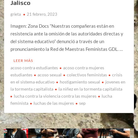
Jalisco
grieta
21 febrero, 2023
Imagen: Zona Docs “Nuestras compañeras están en
resistencia ante la omisión de las autoridades directas y
del sistema educativo” denunció a través de un
pronunciamiento la Red de Maestras Feministas GDL. …
LEER MÁS
acoso contra estudiantes
acoso contra mujeres
estudiantes
acoso sexual
colectivos feministas
crisis
en el sistema educativo
hostigamiento sexual
jovenes en
la tormenta capitalista
la niñez en la tormenta capitalista
lucha contra la violencia contra las mujeres
lucha
feminista
luchas de las mujeres
sep