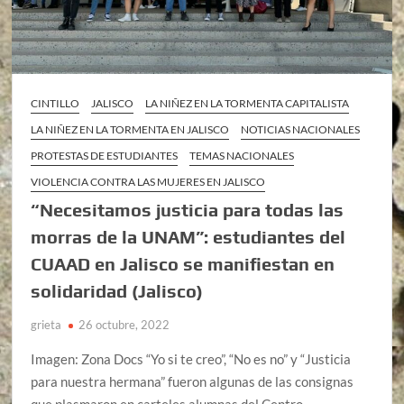
CINTILLO
JALISCO
LA NIÑEZ EN LA TORMENTA CAPITALISTA
LA NIÑEZ EN LA TORMENTA EN JALISCO
NOTICIAS NACIONALES
PROTESTAS DE ESTUDIANTES
TEMAS NACIONALES
VIOLENCIA CONTRA LAS MUJERES EN JALISCO
“Necesitamos justicia para todas las
morras de la UNAM”: estudiantes del
CUAAD en Jalisco se manifiestan en
solidaridad (Jalisco)
grieta
26 octubre, 2022
Imagen: Zona Docs “Yo si te creo”, “No es no” y “Justicia
para nuestra hermana” fueron algunas de las consignas