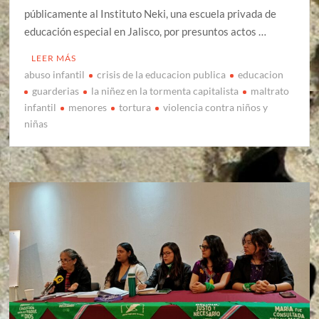
públicamente al Instituto Neki, una escuela privada de
educación especial en Jalisco, por presuntos actos …
LEER MÁS
abuso infantil
crisis de la educacion publica
educacion
guarderias
la niñez en la tormenta capitalista
maltrato
infantil
menores
tortura
violencia contra niños y
niñas