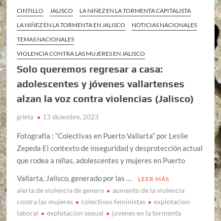
CINTILLO
JALISCO
LA NIÑEZ EN LA TORMENTA CAPITALISTA
LA NIÑEZ EN LA TORMENTA EN JALISCO
NOTICIAS NACIONALES
TEMAS NACIONALES
VIOLENCIA CONTRA LAS MUJERES EN JALISCO
Solo queremos regresar a casa:
adolescentes y jóvenes vallartenses
alzan la voz contra violencias (Jalisco)
grieta
13 diciembre, 2023
Fotografía : “Colectivas en Puerto Vallarta” por Leslie
Zepeda El contexto de inseguridad y desprotección actual
que rodea a niñas, adolescentes y mujeres en Puerto
Vallarta, Jalisco, generado por las …
LEER MÁS
alerta de violencia de genero
aumento de la violencia
contra las mujeres
colectivos feministas
explotacion
laboral
explotacion sexual
jovenes en la tormenta