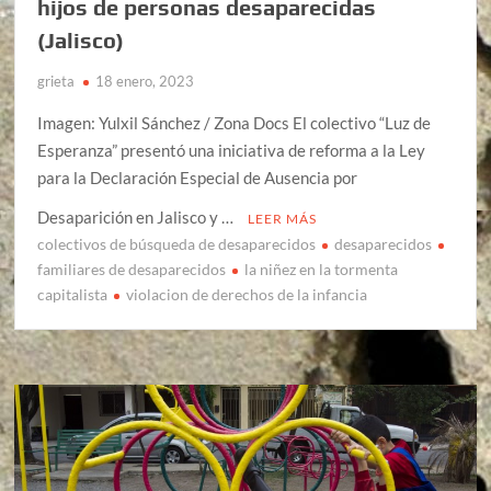
hijos de personas desaparecidas
(Jalisco)
grieta
18 enero, 2023
Imagen: Yulxil Sánchez / Zona Docs El colectivo “Luz de
Esperanza” presentó una iniciativa de reforma a la Ley
para la Declaración Especial de Ausencia por
Desaparición en Jalisco y …
LEER MÁS
colectivos de búsqueda de desaparecidos
desaparecidos
familiares de desaparecidos
la niñez en la tormenta
capitalista
violacion de derechos de la infancia